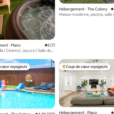
e sur la base de 3 commentaires : 5 sur 5
Hébergement ⋅ The Colony
É
Maison moderne, piscine, salle 
pied du lac et du golf
ent ⋅ Plano
Évaluation moyenne sur la base de 7 co
5 (7)
la | Cinéma | Jacuzzi | Salle de
rbecue
 cœur voyageurs
Coup de cœur voyageurs
 cœur voyageurs
Coups de cœur voyageurs les p
 la base de 175 commentaires : 4,88 sur 5
Hébergement ⋅ Plano
É