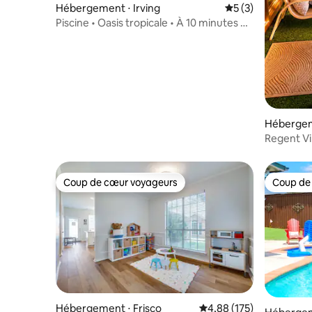
Hébergement ⋅ Irving
Évaluation moyenn
5 (3)
Piscine • Oasis tropicale • À 10 minutes de
l'aéroport DFW
Hébergem
Regent Vil
jeux | Ba
Coup de cœur voyageurs
Coup de
Coup de cœur voyageurs
Coup de
Hébergement ⋅ Frisco
Évaluation moyenne sur
4,88 (175)