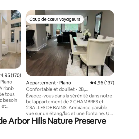
Hébergem
Coup de cœur voyageurs
Coup de
lus appréciés
Coup de cœur voyageurs
Coup de
nch
Maison i
toit-terr
Bienven
maison de
Notre ma
parfaite
familles 
profitent 
Rejoigne
le luxe ! EMPLACEMENT PRIVILÉGIÉ -
valuation moyenne sur la base de 170 commentaires : 4,95 sur 5
4,95 (170)
taires : 4,98 sur 5
Cette bel
 Plano
Appartement ⋅ Plano
Évaluation moyenne sur
4,96 (137)
merveill
Airbnb
à quelque
Confortable et douillet - 2B,
de tous
a à offri
appartement 2B @ Legacy Plano.
Évadez-vous dans la sérénité dans notre
z besoin
un accès 
bel appartement de 2 CHAMBRES et
 et
autoroutes. Cuisine ent
2 SALLES DE BAINS. Ambiance paisible,
gardez
approvisi
vue sur un étang/lac et une fontaine. Un
lévision
Nouvelle
e Arbor Hills Nature Preserve
parc parfait pour une promenade
ces,
Spacieus
relaxante, une détente assise ou pour
ou jouez
prendre des photos. Idéalement situé
vons
près de Dallas North Tollway au cœur de