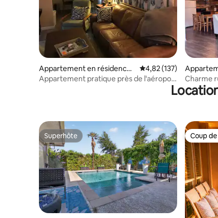
Appartement en résidence ⋅
Évaluation moyenne sur
4,82 (137)
Appartem
Irving
Arlington
Appartement pratique près de l'aéroport
Charme ru
Location
DFW
deux pas 
Superhôte
Coup de
Superhôte
Coup de