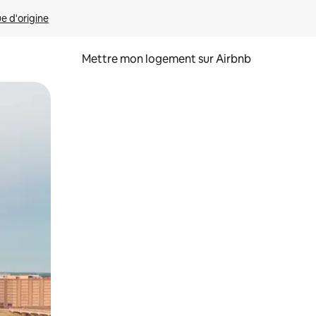
ue d'origine
Mettre mon logement sur Airbnb
sant glisser.