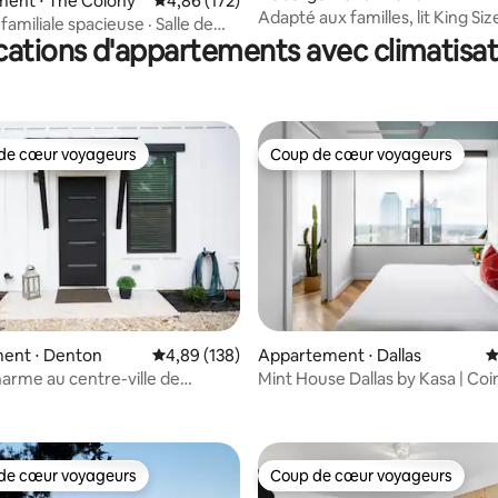
ent ⋅ The Colony
Évaluation moyenne sur la base de 172 comme
4,86 (172)
Adapté aux familles, lit King Siz
amiliale spacieuse · Salle de
foot, jeux, barbecue
cations d'appartements avec climatisat
-golf · Piscine
de cœur voyageurs
Coup de cœur voyageurs
 cœur voyageurs les plus appréciés
Coup de cœur voyageurs
la base de 104 commentaires : 4,99 sur 5
ent ⋅ Denton
Évaluation moyenne sur la base de 138 commen
4,89 (138)
Appartement ⋅ Dallas
É
harme au centre-ville de
Mint House Dallas by Kasa | Coi
deux chambres
de cœur voyageurs
Coup de cœur voyageurs
 cœur voyageurs les plus appréciés
Coup de cœur voyageurs