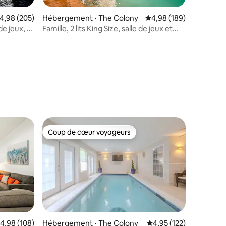
valuation moyenne sur la base de 205 commentaires : 4,98 sur 5
4,98 (205)
Hébergement ⋅ The Colony
Évaluation moyenne sur
4,98 (189)
de jeux, à
Famille, 2 lits King Size, salle de jeux et
putting green
mmentaires : 5 sur 5
Coup de cœur voyageurs
lus appréciés
Coup de cœur voyageurs
valuation moyenne sur la base de 108 commentaires : 4,98 sur 5
4,98 (108)
Hébergement ⋅ The Colony
Évaluation moyenne sur
4,95 (122)