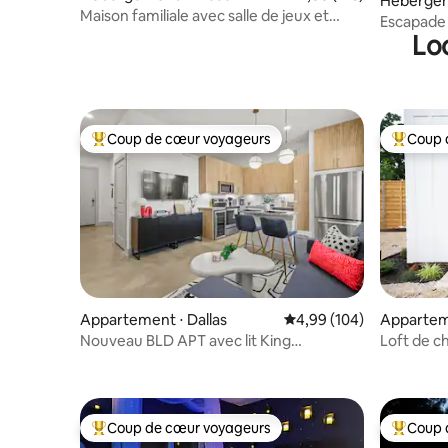
Hébergem
Maison familiale avec salle de jeux et
Escapade f
balançoire
Lo
jeux · Mini
Coup de cœur voyageurs
Coup 
Coups de cœur voyageurs les plus appréciés
Coups de
Appartement ⋅ Dallas
Évaluation moyenne sur 
4,99 (104)
Appartem
Nouveau BLD APT avec lit King
Loft de c
BD/Patio/Piscine/Gym/IN unité LNDRY
Denton
Coup de cœur voyageurs
Coup 
Coups de cœur voyageurs les plus appréciés
Coups de