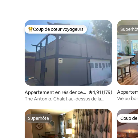
Coup de cœur voyageurs
Superhô
Coups de cœur voyageurs les plus appréciés
Superhô
Appartem
Appartement en résidence ⋅
Évaluation moyenne sur
4,91 (179)
Garland
Dallas
Vie au bo
The Antonio. Chalet au-dessus de la
confortab
remise
Superhôte
Coup de
Superhôte
Coup de