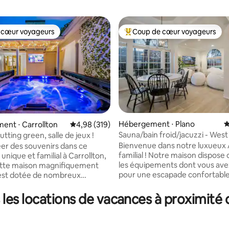
 cœur voyageurs
Coup de cœur voyageurs
 cœur voyageurs
Coups de cœur voyageurs les p
r la base de 177 commentaires : 4,9 sur 5
Hébergement ⋅ Plano
É
nt ⋅ Carrollton
Évaluation moyenne sur la base de 319 commen
4,98 (319)
Sauna/bain froid/jacuzzi - West
utting green, salle de jeux !
Bienvenue dans notre luxueux 
er des souvenirs dans ce
familial ! Notre maison dispose 
nique et familial à Carrollton,
les équipements dont vous ave
ette maison magnifiquement
pour une escapade confortable
est dotée de nombreux
agréable avec vos proches. Re
ts pour tout le monde ! Le
des films et des émissions de té
té converti en salle de jeu avec
les locations de vacances à proximité d
sur l'immense écran de 85 pou
tion/chauffage pour que vous
détendez-vous dans le jacuzzi 
ouer au billard, au ping-pong et
dans la cour herbeuse. Nous a
e la télévision avec vos amis et