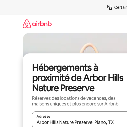
Aller
Certai
directement
au
contenu
Hébergements à
proximité de Arbor Hills
Nature Preserve
Réservez des locations de vacances, des
maisons uniques et plus encore sur Airbnb
Adresse
Lorsque les résultats s'affichent, utilisez les flèc