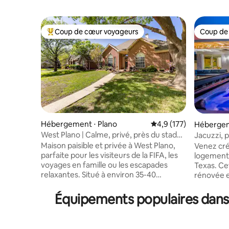
Coup de cœur voyageurs
Coup de
Coups de cœur voyageurs les plus appréciés
Coup de
Hébergement ⋅ Plano
Évaluation moyenne su
4,9 (177)
Hébergeme
West Plano | Calme, privé, près du stade
Jacuzzi, p
AT&T
Maison paisible et privée à West Plano,
Venez cré
parfaite pour les visiteurs de la FIFA, les
logement u
voyages en famille ou les escapades
Texas. C
relaxantes. Situé à environ 35-40
rénovée 
minutes de l'AT&T Stadium avec un accès
équipemen
facile à Legacy West, Grandscape, aux
garage a é
Équipements populaires dans 
magasins et aux restaurants. Les
climatisa
voyageurs bénéficient d'un accès privé à
puissiez j
2 chambres, à un espace de travail, à une
profiter d