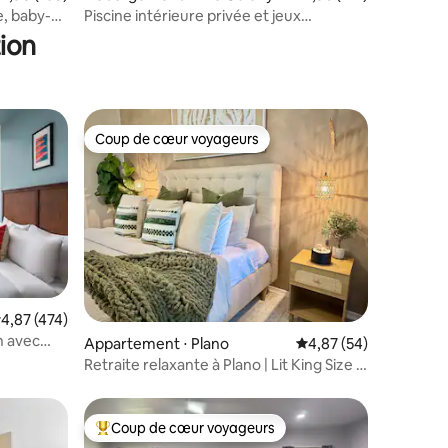
ntaires : 4,86 sur 5
e, baby-
Piscine intérieure privée et jeux
4 chambres Animaux acceptés Oasis
ion
Coup de cœur voyageurs
Coup de cœur voyageurs
taires : 4,89 sur 5
valuation moyenne sur la base de 474 commentaires : 4,87 sur 5
4,87 (474)
n avec
Appartement ⋅ Plano
Évaluation moyenne su
4,87 (54)
Retraite relaxante à Plano | Lit King Size |
Parking gratuit
Coup de cœur voyageurs
Coups de cœur voyageurs les plus appréciés