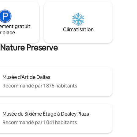
ble pour
Plano, au centre de nombreuses
attractions. À distance de marche des
Star,
MAGASINS DE LEGACY & LEGACY WEST,
ombreux
des lieux de shopping, de restauration et
 serez
ement gratuit
de divertissement haut de gamme. À
Climatisation
.
r place
quelques minutes en voiture de
rd'hui et
l'animation du STAR - centre
cances de
d'entraînement des Dallas Cowboy. Très
s Nature Preserve
proche de GrandScape, WiillowBend et
Granite Park
Musée d'Art de Dallas
Recommandé par 1 875 habitants
Musée du Sixième Étage à Dealey Plaza
Recommandé par 1 041 habitants