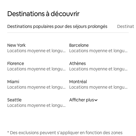
Destinations à découvrir
Destinations populaires pour des séjours prolongés
Destinati
New York
Barcelone
Locations moyenne et longue durée
Locations moyenne et longue durée
Florence
Athènes
Locations moyenne et longue durée
Locations moyenne et longue durée
Miami
Montréal
Locations moyenne et longue durée
Locations moyenne et longue durée
Seattle
Afficher plus
Locations moyenne et longue durée
* Des exclusions peuvent s'appliquer en fonction des zones