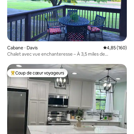
Cabane ⋅ Davis
Évaluation moy
4,85 (160)
Chalet avec vue enchanteresse – À 3,5 miles de
Turner Falls !
Coup de cœur voyageurs
Coups de cœur voyageurs les plus appréciés