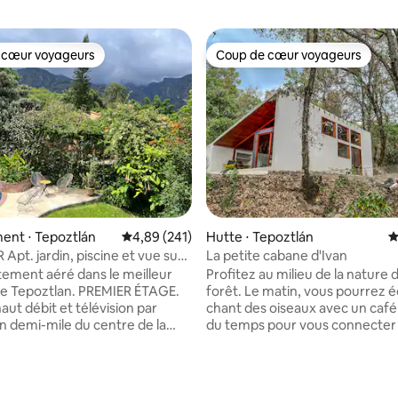
 cœur voyageurs
Coup de cœur voyageurs
 cœur voyageurs
Coup de cœur voyageurs
la base de 367 commentaires : 4,86 sur 5
ent ⋅ Tepoztlán
Évaluation moyenne sur la base de 241 commen
4,89 (241)
Hutte ⋅ Tepoztlán
É
Apt. jardin, piscine et vue sur
La petite cabane d'Ivan
gne
tement aéré dans le meilleur
Profitez au milieu de la nature d
de Tepoztlan. PREMIER ÉTAGE.
forêt. Le matin, vous pourrez é
aut débit et télévision par
chant des oiseaux avec un café,
du temps pour vous connecter
espace paisible pour se reposer
votre tribu et profiter de la jou
endre. Piscine partagée (non
comme rarement possible. La 
et jardin pour votre plaisir.
est située à 15 min du centre d
privée accessible depuis l'une
Tepoztlán en voiture ou à 5 min