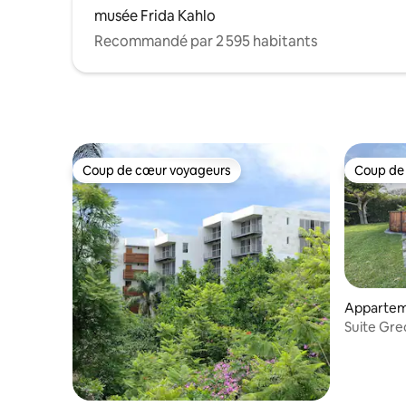
musée Frida Kahlo
Recommandé par 2 595 habitants
Coup de cœur voyageurs
Coup de
Coup de cœur voyageurs
Coup de
Appartem
Jiutepec
Suite Gre
et kitche