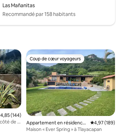
Las Mañanitas
Recommandé par 158 habitants
Coup de cœur voyageurs
Coup de cœur voyageurs
ntaires : 4,85 sur 5
valuation moyenne sur la base de 144 commentaires : 4,85 sur 5
4,85 (144)
côté de la
Appartement en résidence ⋅
Évaluation moyenne sur
4,97 (189)
Tlayacapan
Maison « Ever Spring » à Tlayacapan