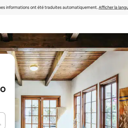
nes informations ont été traduites automatiquement. 
Afficher la lang
co
hes vers le haut et vers le bas pour les parcourir ou en appuyant et en fai