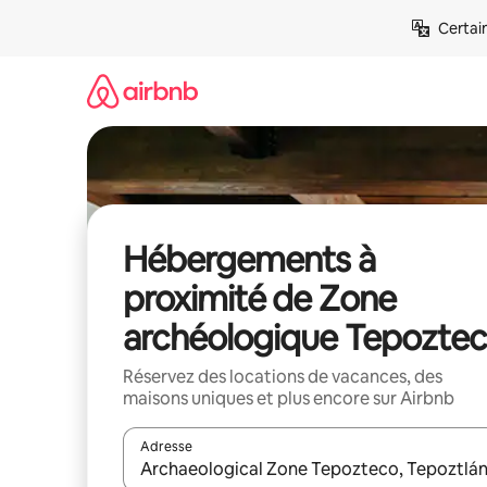
Aller
Certai
directement
au
contenu
Hébergements à
proximité de Zone
archéologique Tepozte
Réservez des locations de vacances, des
maisons uniques et plus encore sur Airbnb
Adresse
Lorsque les résultats s'affichent, utilisez les flèc