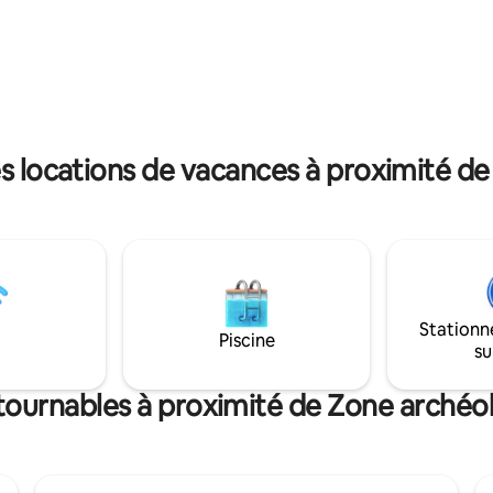
res. Tomás, notre gardien, vit
transport qui vous mènera au c
et peut vous aider au cas où il
Vous pourrez également éviter 
cessaire de résoudre un
circulation car vous n'avez pas
Toute la literie est 100 %
traverser le centre. Très prati
les ponts et les week-ends. La 
nt disponible dans la
est clôturée. La végétation vari
.
s locations de vacances à proximité 
Stationn
Piscine
su
ntournables à proximité de Zone arché