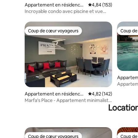
Appartement en résidence ⋅
Évaluation moyenne sur
4,84 (153)
Cuernavaca
Incroyable condo avec piscine et vue
magique
Coup de cœur voyageurs
Coup de
Coup de cœur voyageurs
Coup de
Appartem
Tres de 
Appartem
A/C inc a
Appartement en résidence ⋅
Évaluation moyenne sur
4,82 (142)
Cuernavaca
Marfa's Place - Appartement minimaliste
Location
avec piscine
Coup de cœur voyageurs
Coup de