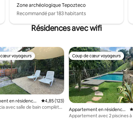
Zone archéologique Tepozteco
Recommandé par 183 habitants
Résidences avec wifi
 cœur voyageurs
Coup de cœur voyageurs
 cœur voyageurs
Coup de cœur voyageurs
ent en résidence ⋅
Évaluation moyenne sur la base de 123 comme
4,85 (123)
cia avec salle de bain complète
Appartement en résidence ⋅
É
nette
Cuernavaca
Appartement avec 2 piscines à 
canada naturelle