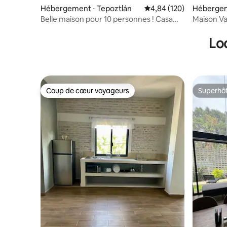
Hébergement ⋅ Tepoztlán
Évaluation moyenne sur 
4,84 (120)
Hébergem
Belle maison pour 10 personnes ! Casa
Maison Va
del Laurel
Lo
Coup de cœur voyageurs
Superhô
Coup de cœur voyageurs
Superhô