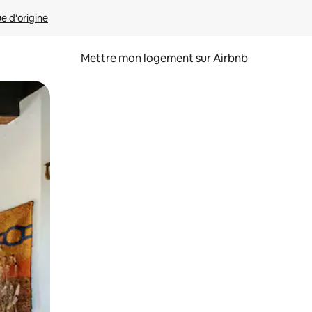
ue d'origine
Mettre mon logement sur Airbnb
sant glisser.