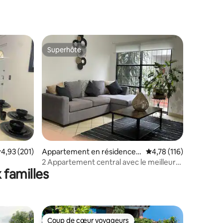
Superhôte
Superhôte
ntaires : 4,86 sur 5
valuation moyenne sur la base de 201 commentaires : 4,93 sur 5
4,93 (201)
Appartement en résidence ⋅
Évaluation moyenne sur
4,78 (116)
Cuernavaca
2 Appartement central avec le meilleur
 familles
emplacement
Coup de cœur voyageurs