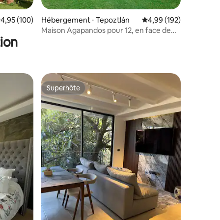
taires : 4,88 sur 5
valuation moyenne sur la base de 100 commentaires : 4,95 sur 5
4,95 (100)
Hébergement ⋅ Tepoztlán
Évaluation moyenne sur
4,99 (192)
Maison Agapandos pour 12, en face de
ion
Jardín Xolatlaco
Superhôte
Superhôte