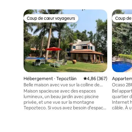
Coup de cœur voyageurs
Coup de
Coup de cœur voyageurs
Coup de
Hébergement ⋅ Tepoztlán
Évaluation moyenne sur 
4,86 (367)
Appartem
Belle maison avec vue sur la colline de
Ocaso 2BR 
Tepozteco
la monta
Maison spacieuse avec des espaces
Bel appar
lumineux, un beau jardin avec piscine
quartier 
privée, et une vue sur la montagne
Internet h
Tepozteco. Si vous avez besoin d'espace
câble. À un demi-mile du centre de la
pour plus de 6 personnes, la maison 2 sur
ville. Un 
la propriété est occupée (10 personnes
et se dét
maximum). Les maisons ne sont pas
chauffée) 
louées séparément. À seulement 10
Terrasse 