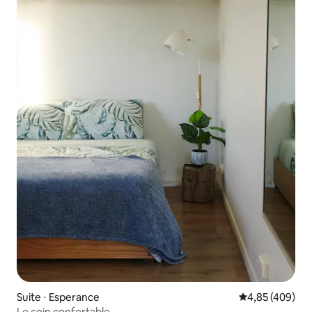
Suite ⋅ Esperance
Évaluation moy
4,85 (409)
Le coin confortable