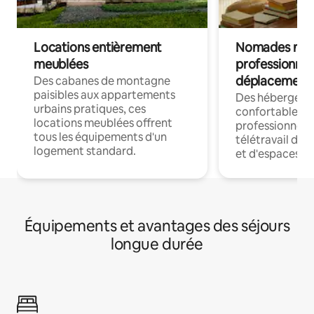
Locations entièrement
Nomades num
meublées
professionnel
déplacement
Des cabanes de montagne
paisibles aux appartements
Des hébergem
urbains pratiques, ces
confortables p
locations meublées offrent
professionnels
tous les équipements d'un
télétravail dis
logement standard.
et d'espaces de
Équipements et avantages des séjours
longue durée