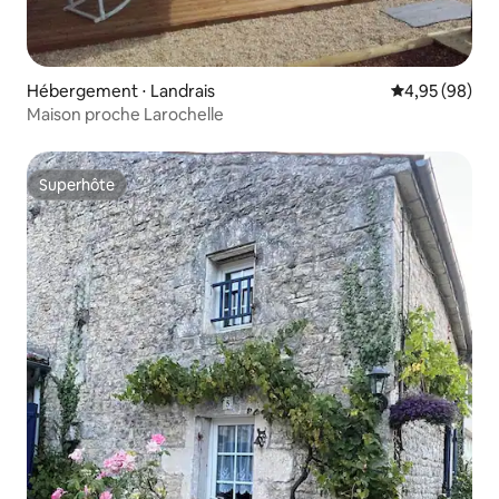
Hébergement ⋅ Landrais
Évaluation mo
4,95 (98)
Maison proche Larochelle
Superhôte
Superhôte