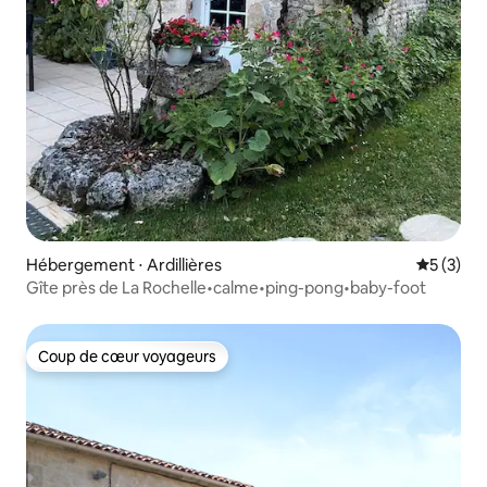
Hébergement ⋅ Ardillières
Évaluatio
5 (3)
Gîte près de La Rochelle•calme•ping-pong•baby-foot
Coup de cœur voyageurs
Coup de cœur voyageurs