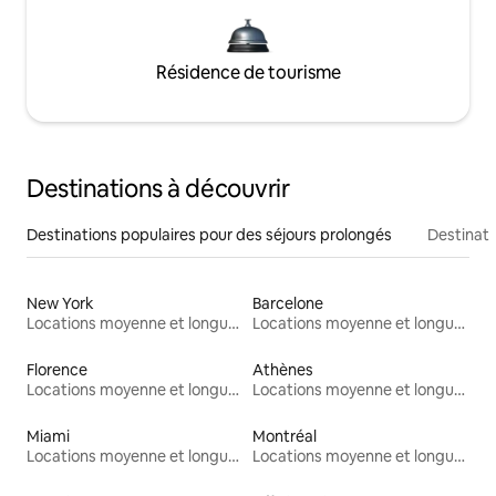
Résidence de tourisme
Destinations à découvrir
Destinations populaires pour des séjours prolongés
Destinati
New York
Barcelone
Locations moyenne et longue durée
Locations moyenne et longue durée
Florence
Athènes
Locations moyenne et longue durée
Locations moyenne et longue durée
Miami
Montréal
Locations moyenne et longue durée
Locations moyenne et longue durée