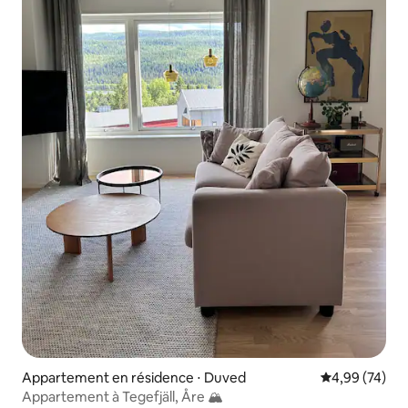
Appartement en résidence ⋅ Duved
Évaluation mo
4,99 (74)
Appartement à Tegefjäll, Åre 🏔️