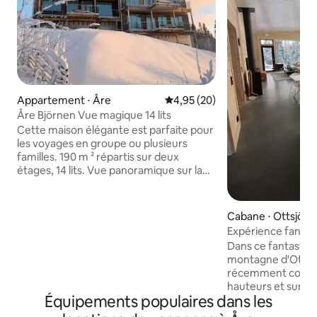
Appartement ⋅ Åre
Évaluation moyenne sur la base
4,95 (20)
Åre Björnen Vue magique 14 lits
Cette maison élégante est parfaite pour
les voyages en groupe ou plusieurs
familles. 190 m ² répartis sur deux
étages, 14 lits. Vue panoramique sur la
vallée de l'Åre et les montagnes. La
hauteur du plafond jusqu'à 8 mètres
offre un espace spectaculaire. Une
Cabane ⋅ Ottsjö
volée d'escaliers dans l'espace commun
Expérience fantas
avec des canapés et des fenêtres
montagnes à Ottsj
Dans ce fantastiqu
panoramiques. Cuisine entièrement
montagne d'Ottsjö
équipée, espace bar, deux
récemment constru
réfrigérateurs-congélateurs. Balcon
hauteurs et surp
avec table de banc. En hiver,
Équipements populaires dans les
montagnes d'Åre. 
entrée/sortie ski via la piste de ski jusqu'à
avec des fenêtres