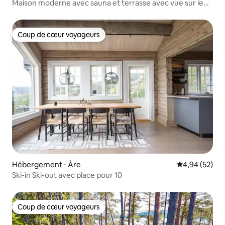
Maison moderne avec sauna et terrasse avec vue sur le
lac
Coup de cœur voyageurs
Coup de cœur voyageurs
Hébergement ⋅ Åre
Évaluation mo
4,94 (52)
Ski-in Ski-out avec place pour 10
Coup de cœur voyageurs
Coup de cœur voyageurs