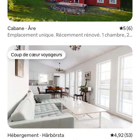
Cabane ⋅ Åre
Évaluatio
5 (6)
Emplacement unique. Récemment rénové. 1 chambre, 2
mezzanines
Coup de cœur voyageurs
Coup de cœur voyageurs
Hébergement ⋅ Hårbörsta
Évaluation mo
4,92 (53)