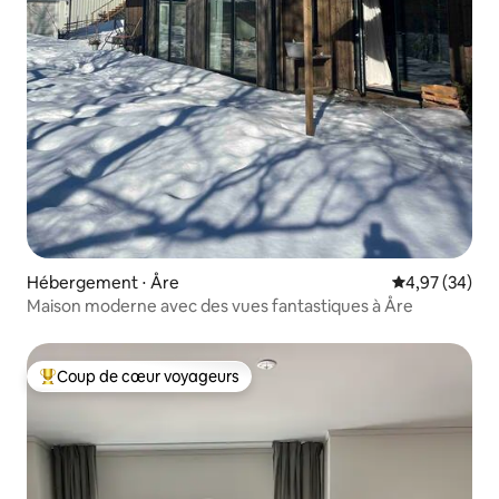
Hébergement ⋅ Åre
Évaluation mo
4,97 (34)
Maison moderne avec des vues fantastiques à Åre
Coup de cœur voyageurs
Coups de cœur voyageurs les plus appréciés