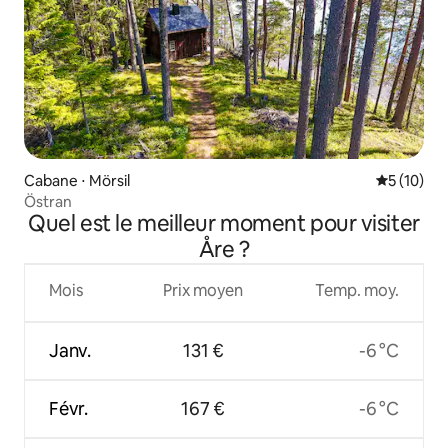
Cabane ⋅ Mörsil
Évaluation
5 (10)
Östran
Quel est le meilleur moment pour visiter
Åre ?
Mois
Prix moyen
Temp. moy.
Janv.
131 €
-6 °C
Févr.
167 €
-6 °C