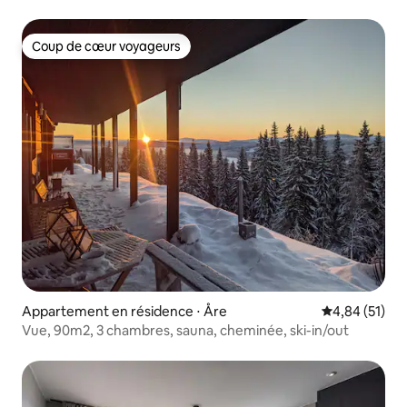
Coup de cœur voyageurs
Coup de cœur voyageurs
Appartement en résidence ⋅ Åre
Évaluation mo
4,84 (51)
Vue, 90m2, 3 chambres, sauna, cheminée, ski-in/out