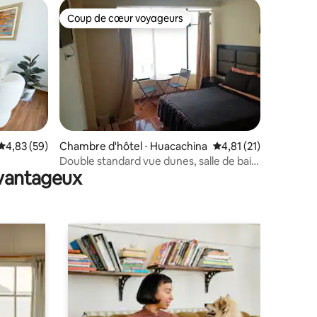
Coup de cœur voyageurs
Coup de cœur voyageurs
taires : 4,94 sur 5
Évaluation moyenne sur la base de 59 commentaires : 4,83 sur 5
4,83 (59)
Chambre d'hôtel ⋅ Huacachina
Évaluation moyenne su
4,81 (21)
Double standard vue dunes, salle de bain,
avantageux
tv