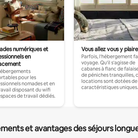
des numériques et
Vous allez vous y plaire
essionnels en
Parfois, l'hébergement fai
voyage. Qu'il s'agisse de
acement
cabanes à flanc de falais
hébergements
de péniches tranquilles, 
rtables pour les
locations sont dotées de
ssionnels nomades et en
caractéristiques uniques
ravail disposant du wifi
espaces de travail dédiés.
ments et avantages des séjours longu