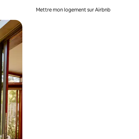
Mettre mon logement sur Airbnb
sant glisser.