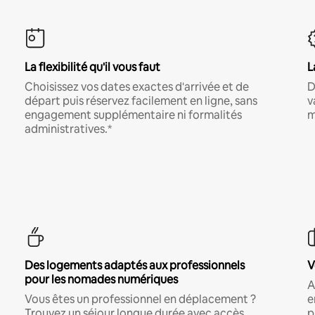
La flexibilité qu'il vous faut
L
Choisissez vos dates exactes d'arrivée et de
D
départ puis réservez facilement en ligne, sans
v
engagement supplémentaire ni formalités
m
administratives.*
Des logements adaptés aux professionnels
V
pour les nomades numériques
A
Vous êtes un professionnel en déplacement ?
e
Trouvez un séjour longue durée avec accès
p