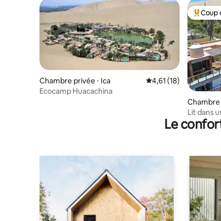
Coup 
Coups de
Chambre privée ⋅ Ica
Évaluation moyenne su
4,61 (18)
Ecocamp Huacachina
Chambre 
hina
Lit dans 
Le confor