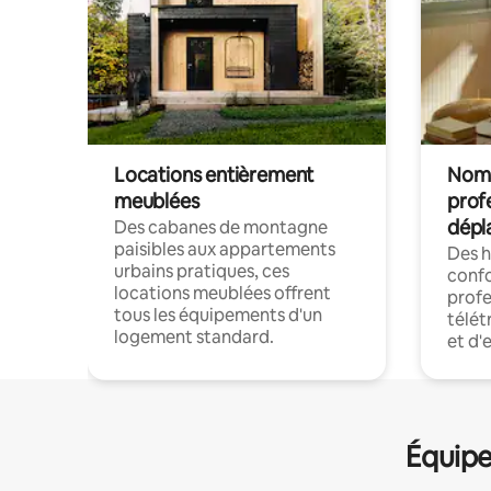
Locations entièrement
Noma
meublées
prof
dépl
Des cabanes de montagne
paisibles aux appartements
Des 
urbains pratiques, ces
confo
locations meublées offrent
profe
tous les équipements d'un
télét
logement standard.
et d'
Équipe