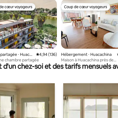
de cœur voyageurs
Coup de cœur voyageurs
 cœur voyageurs les plus appréciés
Coup de cœur voyageurs
r la base de 18 commentaires : 4,61 sur 5
partagée ⋅ Huacac
Évaluation moyenne sur la base de 136 commen
4,94 (136)
Hébergement ⋅ Huacachina
une chambre partagée
Maison à Huacachina près de
t d'un chez-soi et des tarifs mensuels 
l'oasis + piscine à thème