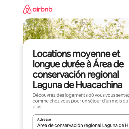
Aller
directement
au
contenu
Locations moyenne et
longue durée à Área de
conservación regional
Laguna de Huacachina
Découvrez des logements où vous vous sente
comme chez vous pour un séjour d'un mois ou
plus.
Adresse
Lorsque les résultats s'affichent, utilisez les flèc