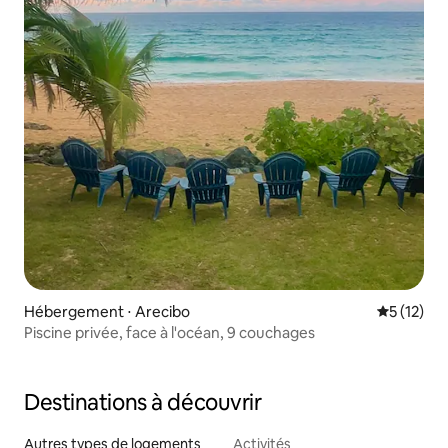
Hébergement ⋅ Arecibo
Évaluation
5 (12)
Piscine privée, face à l'océan, 9 couchages
Destinations à découvrir
Autres types de logements
Activités