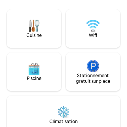
renouvelables sur place. Il s'agit d'un
pour les séjours lo
conteneur d'habitation nouvellement
sont en mousse à
conçu sur mesure, il dispose de toutes
très confortable. 
les commodités intérieures et du
centre pour tout v
confort avec une sensation incroyable
historique d'Areci
d'expérience de camping. Il est situé
du centre gastron
Cuisine
Wifi
entre les cocotiers et les bananiers (bien
de Cueva Indio, d
sûr, vous pouvez goûter les deux si vous
nombreuses belles
le souhaitez). Vous ferez l'expérience de
l'étage, le bas est
l'ambiance de l'île, vous serez réveillé par
un soleil éclatant le matin, profiterez
d'une brise de l'océan l'après-midi et
pendant toute la nuit et écouterez le
son adorable de notre « coqui » indigène
Stationnement
Piscine
pendant que vous regardez la vue
gratuit sur place
spectaculaire sur la lune et les étoiles.
Pas besoin de conduire jusqu'à la plage,
vous traverserez une jungle comme un
chemin secret qui vous mènera à une
plage tranquille avec un rivage
incroyable et l'un des meilleurs endroits
pour surfer (Hollow's Point). Le
Climatisation
logement comprend un lit, un canapé-lit,