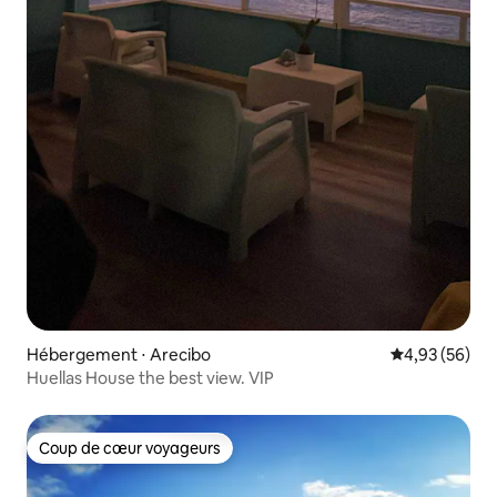
Hébergement ⋅ Arecibo
Évaluation mo
4,93 (56)
Huellas House the best view. VIP
Coup de cœur voyageurs
Coup de cœur voyageurs