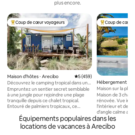
plus encore.
Coup de cœur voyageurs
Coup de cœur 
Coups de cœur voyageurs les plus appréciés
Coups de cœur vo
Maison d'hôtes ⋅ Arecibo
Évaluation moyenne sur la ba
5 (459)
Hébergement ⋅ Ar
Découvrez le camping tropical dans une
cabane proche de l'océan
Maison sur la plage
Empruntez un sentier secret semblable
jacuzzi sur une pla
à une jungle pour rejoindre une plage
Maison de 3 cha
tranquille depuis ce chalet tropical.
rénovée. Vue impr
Entouré de palmiers tropicaux, ce
l'intérieur et de l'
logement offre l'impression de camper,
d'angle calme ave
Équipements populaires dans les
tout en bénéficiant d'un confort
plage tranquille a
moderne. Asseyez-vous dehors la nuit
d'Arecibo et Poza
locations de vacances à Arecibo
pour admirer la vue sur le ciel nocturne.
appareils électro
Nous utilisons des énergies
entièrement appro