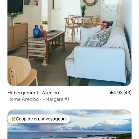
Hébergement ⋅ Arecibo
Évaluation mo
4,93 (43)
Home Arecibo - - Margara #1
Coup de cœur voyageurs
Coups de cœur voyageurs les plus appréciés