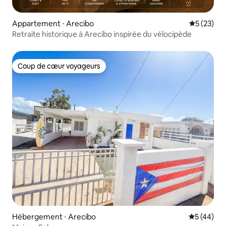
Appartement ⋅ Arecibo
Évaluation
5 (23)
Retraite historique à Arecibo inspirée du vélocipède
Coup de cœur voyageurs
Coup de cœur voyageurs
Hébergement ⋅ Arecibo
Évaluation
5 (44)