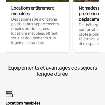
Locations entièrement
Nomades num
meublées
professionnel
déplacement
Des cabanes de montagne
paisibles aux appartements
Des hébergem
urbains pratiques, ces
confortables p
locations meublées offrent
professionnels
tous les équipements d'un
télétravail dis
logement standard.
et d'espaces de
Équipements et avantages des séjours
longue durée
Locations meublées