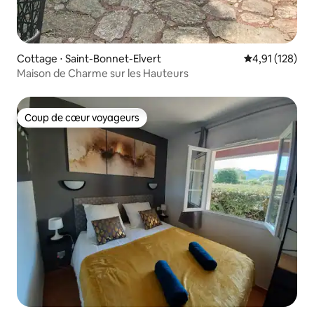
Cottage ⋅ Saint-Bonnet-Elvert
Évaluation moy
4,91 (128)
Maison de Charme sur les Hauteurs
Coup de cœur voyageurs
Coup de cœur voyageurs