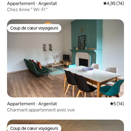
Appartement ⋅ Argentat
Évaluation mo
4,95 (74)
Chez Anne " WI- FI "
Coup de cœur voyageurs
Coup de cœur voyageurs
Appartement ⋅ Argentat
Évaluation
5 (14)
Charmant appartement avec vue
Coup de cœur voyageurs
Coup de cœur voyageurs