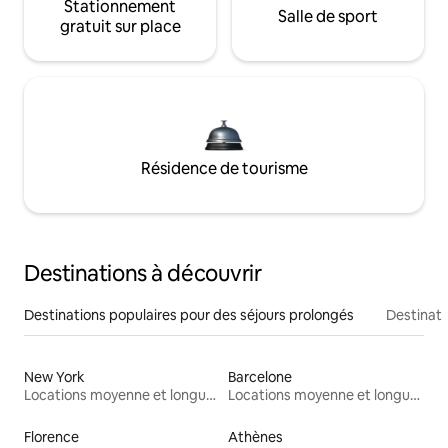
Stationnement
Salle de sport
gratuit sur place
Résidence de tourisme
Destinations à découvrir
Destinations populaires pour des séjours prolongés
Destinati
New York
Barcelone
Locations moyenne et longue durée
Locations moyenne et longue durée
Florence
Athènes