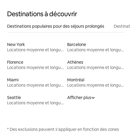
Destinations à découvrir
Destinations populaires pour des séjours prolongés
Destinati
New York
Barcelone
Locations moyenne et longue durée
Locations moyenne et longue durée
Florence
Athènes
Locations moyenne et longue durée
Locations moyenne et longue durée
Miami
Montréal
Locations moyenne et longue durée
Locations moyenne et longue durée
Seattle
Afficher plus
Locations moyenne et longue durée
* Des exclusions peuvent s'appliquer en fonction des zones