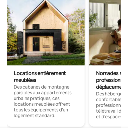
Locations entièrement
Nomades num
meublées
professionnel
déplacement
Des cabanes de montagne
paisibles aux appartements
Des hébergem
urbains pratiques, ces
confortables p
locations meublées offrent
professionnels
tous les équipements d'un
télétravail dis
logement standard.
et d'espaces de