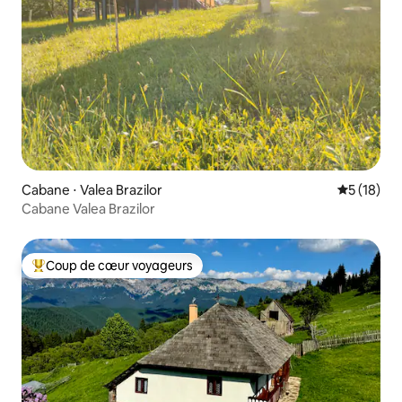
Cabane ⋅ Valea Brazilor
Évaluation
5 (18)
Cabane Valea Brazilor
Coup de cœur voyageurs
Coups de cœur voyageurs les plus appréciés