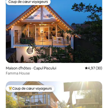
Coup de cœur voyageurs
Coup de cœur voyageurs
Maison d'hôtes ⋅ Capul Piscului
Évaluation mo
4,97 (30)
Famma House
Coup de cœur voyageurs
Coups de cœur voyageurs les plus appréciés