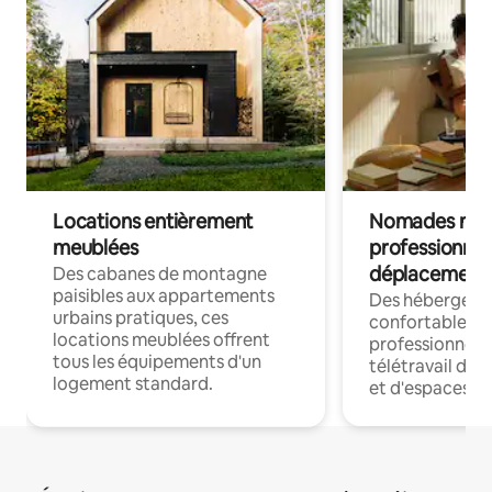
Locations entièrement
Nomades num
meublées
professionnel
déplacement
Des cabanes de montagne
paisibles aux appartements
Des hébergem
urbains pratiques, ces
confortables p
locations meublées offrent
professionnels
tous les équipements d'un
télétravail dis
logement standard.
et d'espaces de