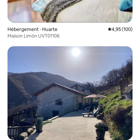
Hébergement ⋅ Huarte
Évaluation moy
4,95 (100)
Maison Limón UVT01106