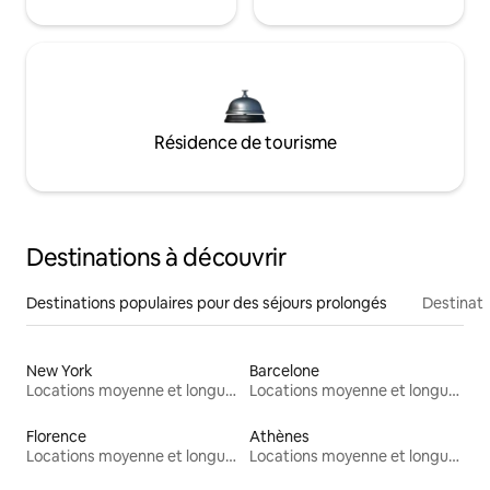
Résidence de tourisme
Destinations à découvrir
Destinations populaires pour des séjours prolongés
Destinati
New York
Barcelone
Locations moyenne et longue durée
Locations moyenne et longue durée
Florence
Athènes
Locations moyenne et longue durée
Locations moyenne et longue durée