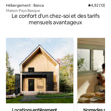
Hébergement ⋅ Banca
Évaluation mo
4,92 (13)
Maison Pays Basque
Le confort d'un chez-soi et des tarifs
mensuels avantageux
Locations entièrement
Nomades num