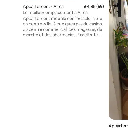
Appartement ⋅ Arica
Évaluation moyenne sur
4,85 (59)
Le meilleur emplacement à Arica
Appartement meublé confortable, situé
en centre-ville, à quelques pas du casino,
du centre commercial, des magasins, du
marché et des pharmacies. Excellente
connectivité à toute la ville (plages,
vallées, musées, cathédrale, terminal de
bus, Morro, etc.). Belle vue sur la ville. Elle
comprend : Cuisine entièrement
équipée Machine à laver Chambre avec
lit Queen Salle de bain avec eau chaude
Salon avec canapé-lit TV et Internet (Wi-
Fi) Service de streaming (Disney+, Star+,
Youtube Premium) Caméra de sécurité.
Arrivée anticipée/Départ tardif : +
10 millions de dollars
Appartem