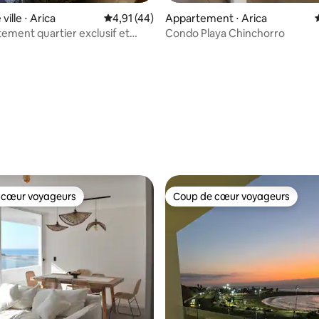
ville ⋅ Arica
Évaluation moyenne sur la base de 44 comme
4,91 (44)
Appartement ⋅ Arica
tier exclusif et
Condo Playa Chinchorro
 la base de 30 commentaires : 4,83 sur 5
 cœur voyageurs
Coup de cœur voyageurs
 cœur voyageurs
Coup de cœur voyageurs