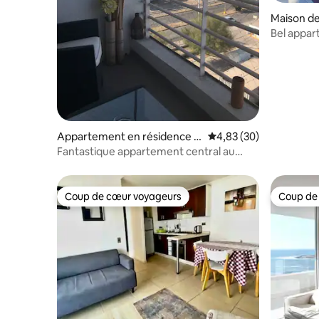
Maison de 
Bel appartement quar
sécurisé
Appartement en résidence ⋅
Évaluation moyenne sur
4,83 (30)
Arica
Fantastique appartement central au
centre-ville
Coup de cœur voyageurs
Coup de
Coup de cœur voyageurs
Coup de