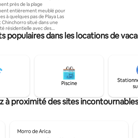
24/7, d'espaces verts, de jeux 
nt près de la plage
enfants. L'entrée se fait avec 
ent entièrement meublé pour
serrure numérique.
es à quelques pas de Playa Las
 Chinchorro situé dans une
té résidentielle avec des
 populaires dans les locations de vaca
xcellent emplacement au calme
proximité des restaurants, d'une
, de lieux de vente de
e, d'une place avec des jeux
Excellente connectivité. Situé au
 étage sans ascenseur. Le
se compose de : 3 Chambres 1
isine Machine à laver
Stationn
vec futon Wi-fi 2 télévisions
Piscine
su
cations Parking Disponibilité
de voiture quotidienne
z à proximité des sites incontournables
Morro de Arica