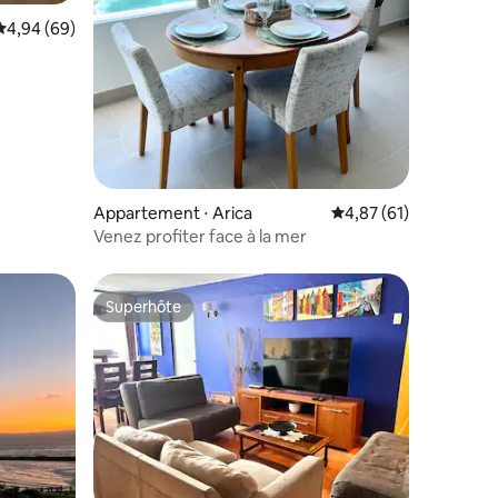
ntaires : 4,91 sur 5
Évaluation moyenne sur la base de 69 commentaires : 4,94 sur 5
4,94 (69)
Appartement ⋅ Arica
Évaluation moyenne su
4,87 (61)
Venez profiter face à la mer
Superhôte
Superhôte