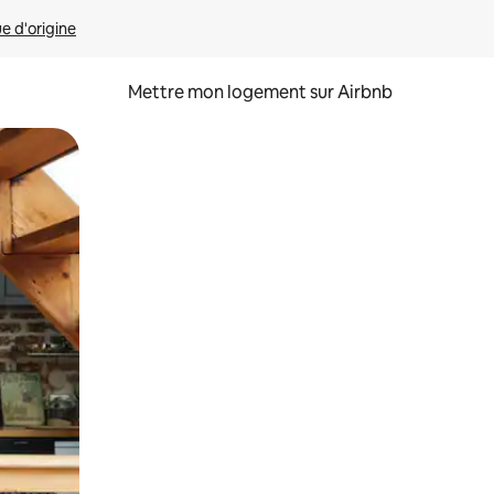
ue d'origine
Mettre mon logement sur Airbnb
sant glisser.