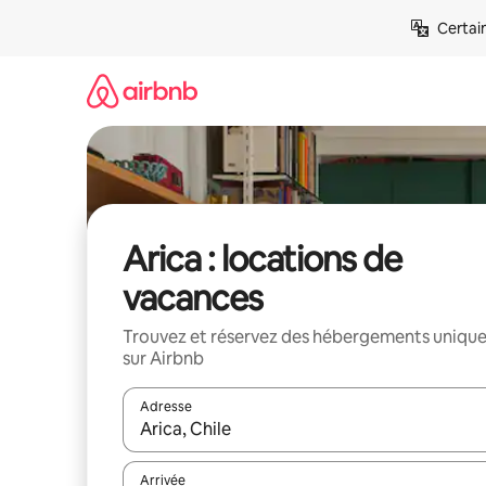
Aller
Certai
directement
au
contenu
Arica : locations de
vacances
Trouvez et réservez des hébergements uniqu
sur Airbnb
Adresse
Lorsque les résultats s'affichent, utilisez les flèc
Arrivée