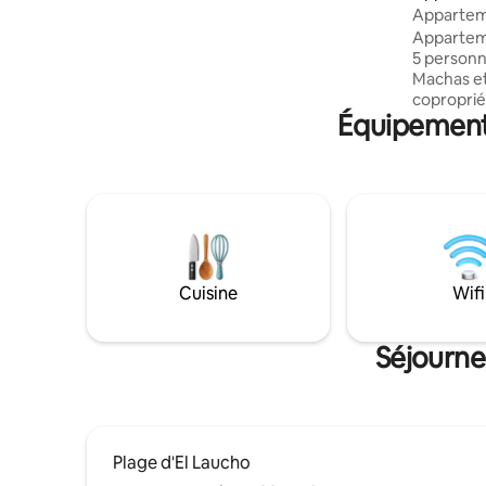
Arica
Apparteme
Appartem
5 personn
Machas et
coproprié
Équipements
gardes. E
et sûr, à 
supérette
nourritur
sportifs. 
troisième
logement 
Salle de bains Cu
Terrasse a
Cuisine
Wifi
avec appli
location 
Séjourne
Plage d'El Laucho