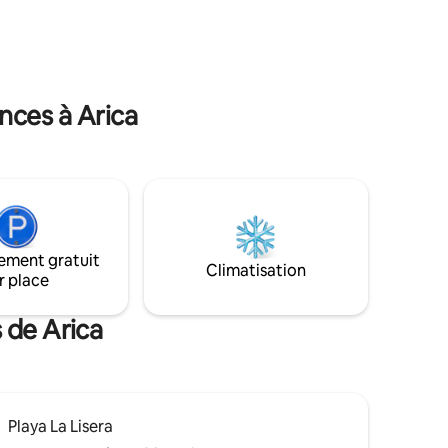
pour
une
nces à Arica
ement gratuit
Climatisation
r place
 de Arica
Playa La Lisera