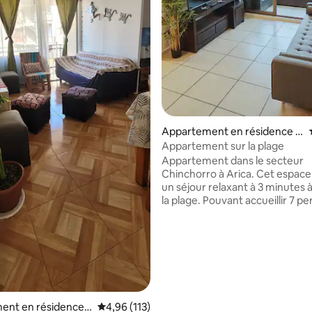
 la base de 59 commentaires : 4,85 sur 5
Appartement en résidence ⋅
Arica
Appartement sur la plage
Appartement dans le secteur
Chinchorro à Arica. Cet espac
un séjour relaxant à 3 minutes 
la plage. Pouvant accueillir 7 pe
dispose de 3 chambres et de 2 s
bains. L'intérieur est entièrem
et comprend 3 téléviseurs con
(55 et 43 pouces), un lave-linge 
Fi. Le parking privé avec portail
électrique et le grillage sur les 
ajoute un supplément de sécuri
copropriété dispose d'une surv
ent en résidence ⋅
Évaluation moyenne sur la base de 113 comme
4,96 (113)