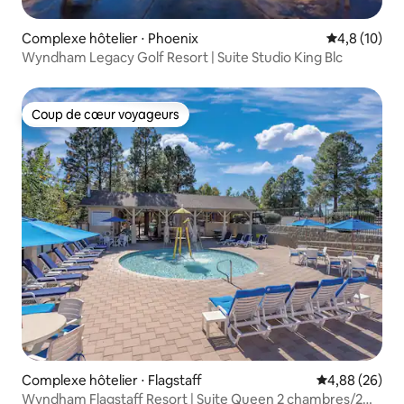
Complexe hôtelier ⋅ Phoenix
Évaluation m
4,8 (10)
Wyndham Legacy Golf Resort | Suite Studio King Blc
Coup de cœur voyageurs
Coup de cœur voyageurs
Complexe hôtelier ⋅ Flagstaff
Évaluation mo
4,88 (26)
Wyndham Flagstaff Resort | Suite Queen 2 chambres/2