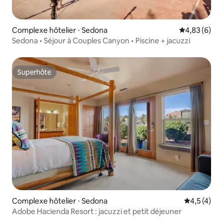
Complexe hôtelier ⋅ Sedona
Évaluation m
4,83 (6)
Sedona • Séjour à Couples Canyon • Piscine + jacuzzi
Superhôte
Superhôte
Complexe hôtelier ⋅ Sedona
Évaluation 
4,5 (4)
Adobe Hacienda Resort : jacuzzi et petit déjeuner