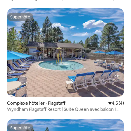
salles de bain avec balcon
Superhôte
Superhôte
Complexe hôtelier ⋅ Flagstaff
Évaluation 
4,5 (4)
Wyndham Flagstaff Resort | Suite Queen avec balcon 1
chambre/1 salle de bain
Superhôte
Superhôte