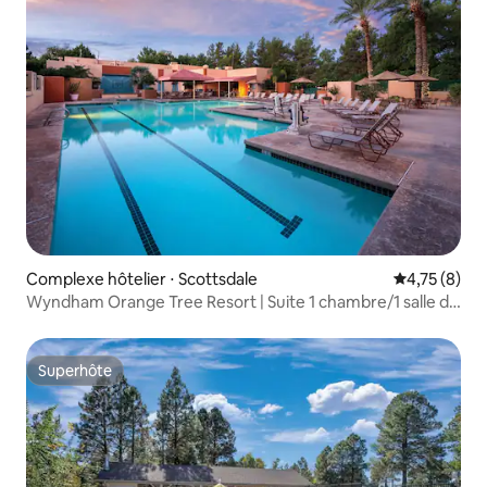
Complexe hôtelier ⋅ Scottsdale
Évaluation m
4,75 (8)
Wyndham Orange Tree Resort | Suite 1 chambre/1 salle de
bain avec lit King Size
Superhôte
Superhôte