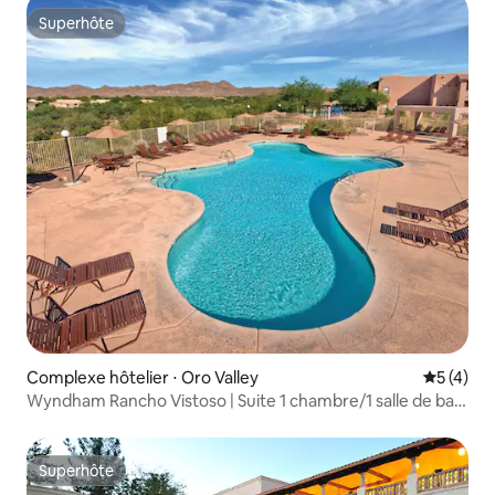
Superhôte
Superhôte
Complexe hôtelier ⋅ Oro Valley
Évaluatio
5 (4)
Wyndham Rancho Vistoso | Suite 1 chambre/1 salle de bain
King avec balcon
Superhôte
Superhôte