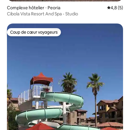
Complexe hôtelier ⋅ Peoria
Évaluation 
4,8 (5)
Cibola Vista Resort And Spa - Studio
Coup de cœur voyageurs
Coup de cœur voyageurs