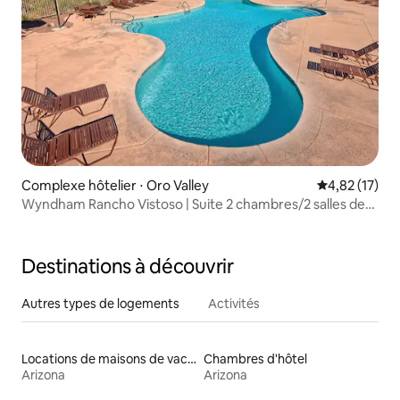
Complexe hôtelier ⋅ Oro Valley
Évaluation mo
4,82 (17)
Wyndham Rancho Vistoso | Suite 2 chambres/2 salles de
bain avec lit King Size et balcon
Destinations à découvrir
Autres types de logements
Activités
Locations de maisons de vacances
Chambres d'hôtel
Arizona
Arizona