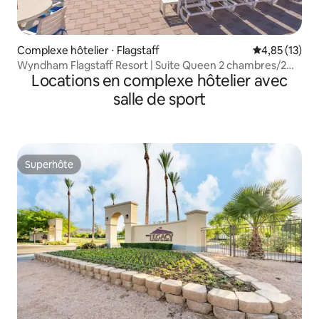
Complexe hôtelier ⋅ Flagstaff
Évaluation mo
4,85 (13)
Wyndham Flagstaff Resort | Suite Queen 2 chambres/2
Locations en complexe hôtelier avec
salles de bain avec balcon
salle de sport
Superhôte
Superhôte