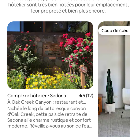
hôtelier sont très bien notées pour leur emplacement,
leur propreté et bien plus encore.
Coup de cœur vo
Coup de cœur vo
Complexe hôtelier ⋅ Sedona
Évaluation moyenne sur la b
5 (12)
À Oak Creek Canyon : restaurant et
cuisine sur place
Nichée le long du pittoresque canyon
d'Oak Creek, cette paisible retraite de
Sedona allie charme rustique et confort
moderne. Réveillez-vous au son de l'eau
qui coule, savourez un café sur votre