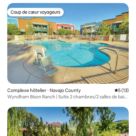
Coup de cœur voyageurs
Coup de cœur voyageurs
Complexe hôtelier ⋅ Navajo County
Évaluation
5 (13)
Wyndham Bison Ranch | Suite 2 chambres/2 salles de bain
avec lit King Size et balcon