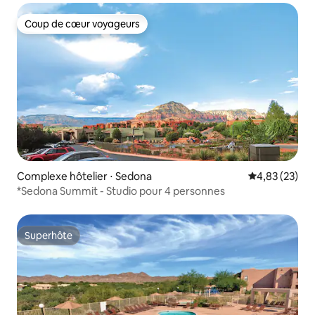
Coup de cœur voyageurs
Coup de cœur voyageurs
Complexe hôtelier ⋅ Sedona
Évaluation mo
4,83 (23)
*Sedona Summit - Studio pour 4 personnes
Superhôte
Superhôte