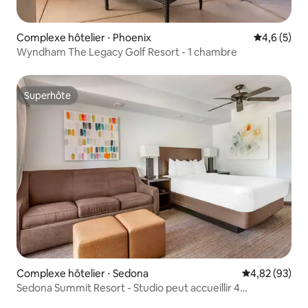
Complexe hôtelier ⋅ Phoenix
Évaluation 
4,6 (5)
Wyndham The Legacy Golf Resort - 1 chambre
Superhôte
Superhôte
Complexe hôtelier ⋅ Sedona
Évaluation mo
4,82 (93)
Sedona Summit Resort - Studio peut accueillir 4
personnes