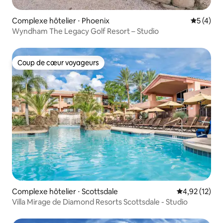
Complexe hôtelier ⋅ Phoenix
Évaluatio
5 (4)
Wyndham The Legacy Golf Resort – Studio
Coup de cœur voyageurs
Coup de cœur voyageurs
Complexe hôtelier ⋅ Scottsdale
Évaluation mo
4,92 (12)
Villa Mirage de Diamond Resorts Scottsdale - Studio