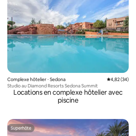
Complexe hôtelier ⋅ Sedona
Évaluation mo
4,82 (34)
Studio au Diamond Resorts Sedona Summit
Locations en complexe hôtelier avec
piscine
Superhôte
Superhôte