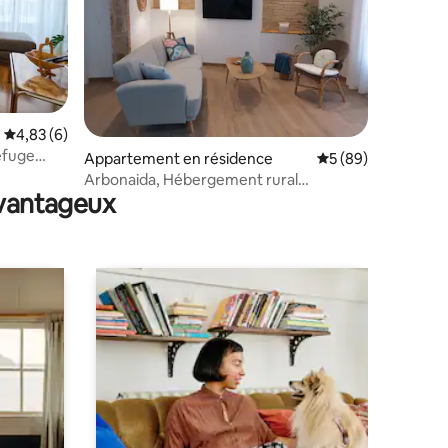
ntaires : 4,85 sur 5
Évaluation moyenne sur la base de 6 commentaires : 4,83 sur 5
4,83 (6)
refuge
Appartement en résidence
Évaluation moyenne
5 (89)
pagnie
Arbonaida, Hébergement rural
avantageux
arbonaida 1