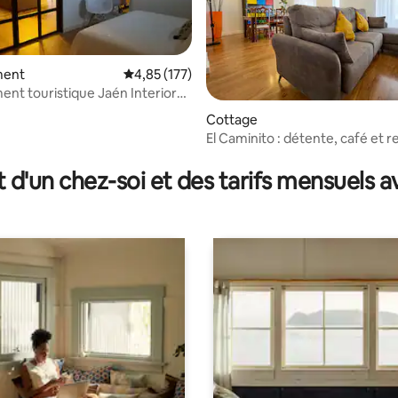
ment
Évaluation moyenne sur la base de 177 comme
4,85 (177)
nt touristique Jaén Interior
ing
Cottage
 la base de 138 commentaires : 4,97 sur 5
El Caminito : détente, café et 
acceptant les animaux de com
t d'un chez-soi et des tarifs mensuels 