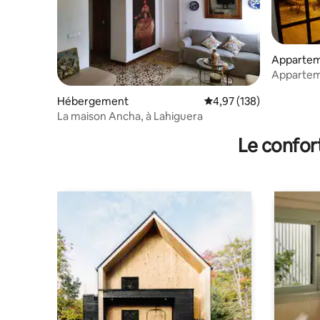
Apparte
Apparteme
Free Park
Hébergement
Évaluation moyenne sur
4,97 (138)
La maison Ancha, à Lahiguera
Le confor