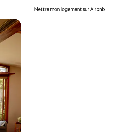
Mettre mon logement sur Airbnb
sant glisser.