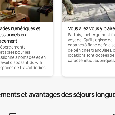
des numériques et
Vous allez vous y plaire
essionnels en
Parfois, l'hébergement fai
voyage. Qu'il s'agisse de
acement
cabanes à flanc de falais
hébergements
de péniches tranquilles, 
rtables pour les
locations sont dotées de
ssionnels nomades et en
caractéristiques uniques
ravail disposant du wifi
espaces de travail dédiés.
ments et avantages des séjours longu