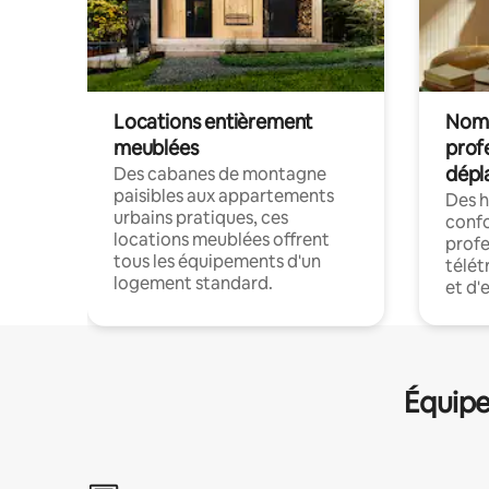
Locations entièrement
Noma
meublées
prof
dépl
Des cabanes de montagne
paisibles aux appartements
Des 
urbains pratiques, ces
confo
locations meublées offrent
profe
tous les équipements d'un
télét
logement standard.
et d'
Équipe