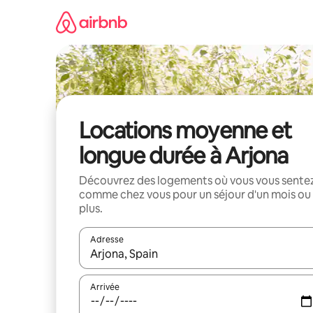
Aller
directement
au
contenu
Locations moyenne et
longue durée à Arjona
Découvrez des logements où vous vous sente
comme chez vous pour un séjour d'un mois ou
plus.
Adresse
Lorsque les résultats s'affichent, utilisez les flèc
Arrivée