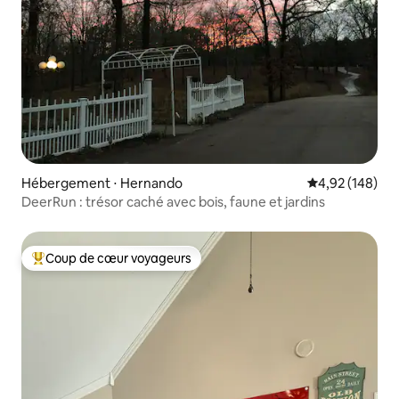
Hébergement ⋅ Hernando
Évaluation moy
4,92 (148)
DeerRun : trésor caché avec bois, faune et jardins
Coup de cœur voyageurs
Coups de cœur voyageurs les plus appréciés