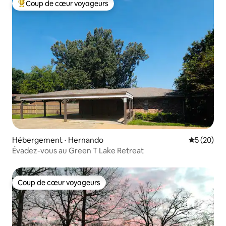
Coup de cœur voyageurs
Coups de cœur voyageurs les plus appréciés
Hébergement ⋅ Hernando
Évaluation
5 (20)
Évadez-vous au Green T Lake Retreat
Coup de cœur voyageurs
Coup de cœur voyageurs