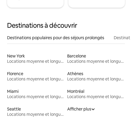
Destinations à découvrir
Destinations populaires pour des séjours prolongés
Destinati
New York
Barcelone
Locations moyenne et longue durée
Locations moyenne et longue durée
Florence
Athènes
Locations moyenne et longue durée
Locations moyenne et longue durée
Miami
Montréal
Locations moyenne et longue durée
Locations moyenne et longue durée
Seattle
Afficher plus
Locations moyenne et longue durée