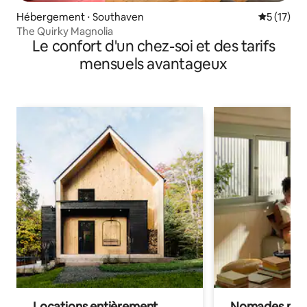
Hébergement ⋅ Southaven
Évaluation
5 (17)
The Quirky Magnolia
Le confort d'un chez-soi et des tarifs
mensuels avantageux
Locations entièrement
Nomades num