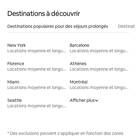
Destinations à découvrir
Destinations populaires pour des séjours prolongés
Destinati
New York
Barcelone
Locations moyenne et longue durée
Locations moyenne et longue durée
Florence
Athènes
Locations moyenne et longue durée
Locations moyenne et longue durée
Miami
Montréal
Locations moyenne et longue durée
Locations moyenne et longue durée
Seattle
Afficher plus
Locations moyenne et longue durée
* Des exclusions peuvent s'appliquer en fonction des zones