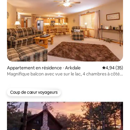
Appartement en résidence ⋅ Arkdale
Évaluation mo
4,94 (35)
Magnifique balcon avec vue sur le lac, 4 chambres à côté
de la piscine
Coup de cœur voyageurs
Coup de cœur voyageurs