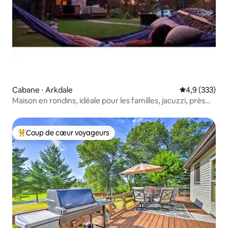
Cabane ⋅ Arkdale
Évaluation mo
4,9 (333)
Maison en rondins, idéale pour les familles, jacuzzi, près
des lacs
Coup de cœur voyageurs
Coups de cœur voyageurs les plus appréciés