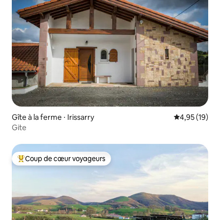
Gîte à la ferme ⋅ Irissarry
Évaluation mo
4,95 (19)
Gite
Coup de cœur voyageurs
Coups de cœur voyageurs les plus appréciés