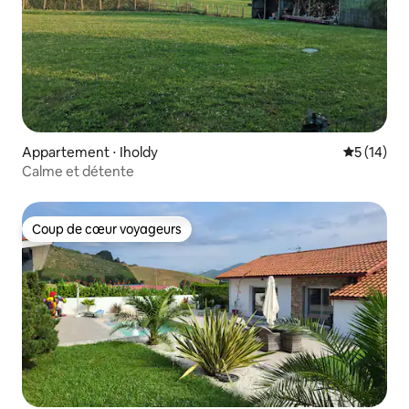
Appartement ⋅ Iholdy
Évaluation
5 (14)
Calme et détente
Coup de cœur voyageurs
Coup de cœur voyageurs