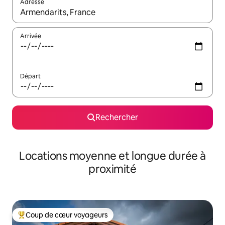
Adresse
Lorsque les résultats s'affichent, utilisez les flèches vers le hau
Arrivée
Départ
Rechercher
Locations moyenne et longue durée à
proximité
Coup de cœur voyageurs
Coups de cœur voyageurs les plus appréciés