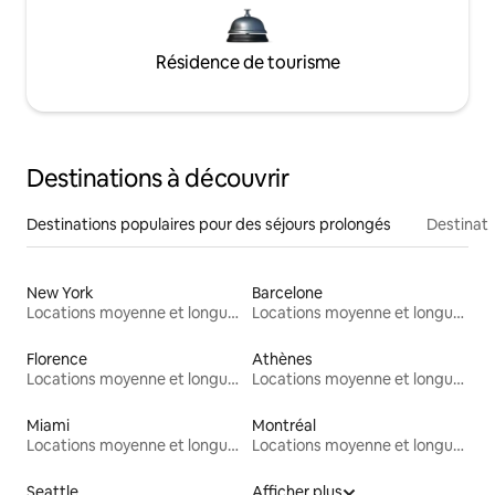
Résidence de tourisme
Destinations à découvrir
Destinations populaires pour des séjours prolongés
Destinati
New York
Barcelone
Locations moyenne et longue durée
Locations moyenne et longue durée
Florence
Athènes
Locations moyenne et longue durée
Locations moyenne et longue durée
Miami
Montréal
Locations moyenne et longue durée
Locations moyenne et longue durée
Seattle
Afficher plus