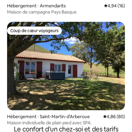
Hébergement ⋅ Armendarits
Évaluation mo
4,94 (16)
Maison de campagne Pays Basque
Coup de cœur voyageurs
Coup de cœur voyageurs
Hébergement ⋅ Saint-Martin-d'Arberoue
Évaluation mo
4,86 (80)
Maison individuelle de plain pied avec SPA.
Le confort d'un chez-soi et des tarifs