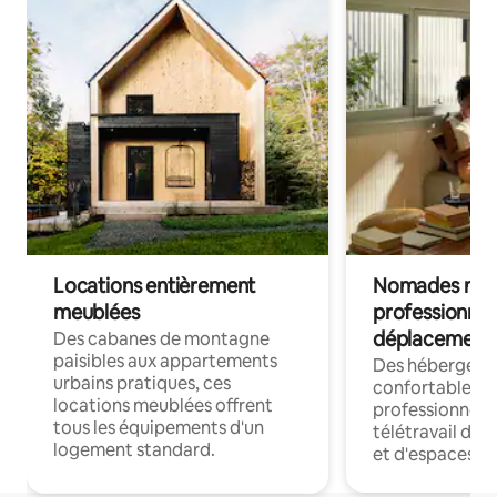
Locations entièrement
Nomades num
meublées
professionnel
déplacement
Des cabanes de montagne
paisibles aux appartements
Des hébergem
urbains pratiques, ces
confortables p
locations meublées offrent
professionnels
tous les équipements d'un
télétravail dis
logement standard.
et d'espaces de