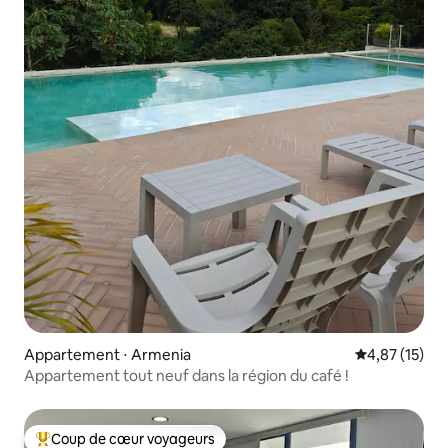
Appartement ⋅ Armenia
Évaluation mo
4,87 (15)
Appartement tout neuf dans la région du café !
Coup de cœur voyageurs
Coups de cœur voyageurs les plus appréciés