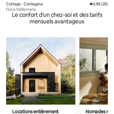
Cottage ⋅ Cortegana
Évaluation mo
4,96 (25)
Finca Valdemaría
Le confort d'un chez-soi et des tarifs
mensuels avantageux
Locations entièrement
Nomades num