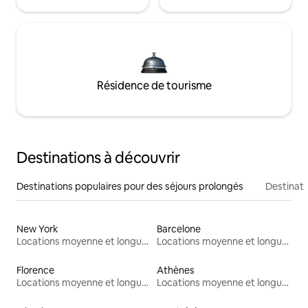
Résidence de tourisme
Destinations à découvrir
Destinations populaires pour des séjours prolongés
Destinati
New York
Barcelone
Locations moyenne et longue durée
Locations moyenne et longue durée
Florence
Athènes
Locations moyenne et longue durée
Locations moyenne et longue durée