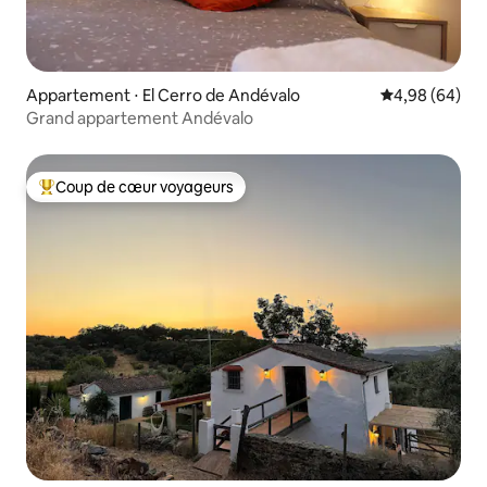
Appartement ⋅ El Cerro de Andévalo
Évaluation mo
4,98 (64)
Grand appartement Andévalo
Coup de cœur voyageurs
Coups de cœur voyageurs les plus appréciés