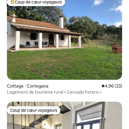
Coup de cœur voyageurs
Coups de cœur voyageurs les plus appréciés
Cottage ⋅ Cortegana
Évaluation mo
4,96 (23)
Logement de tourisme rural « Cercado Forero »
Coup de cœur voyageurs
Coup de cœur voyageurs