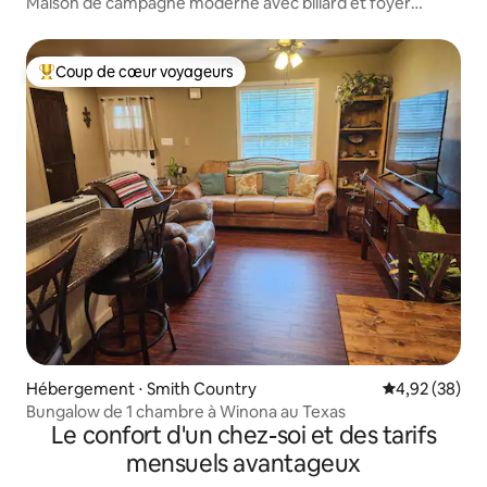
Maison de campagne moderne avec billard et foyer
extérieur
Coup de cœur voyageurs
Coups de cœur voyageurs les plus appréciés
Hébergement ⋅ Smith Country
Évaluation mo
4,92 (38)
Bungalow de 1 chambre à Winona au Texas
Le confort d'un chez-soi et des tarifs
mensuels avantageux