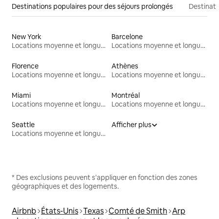
Destinations populaires pour des séjours prolongés
Destinati
New York
Barcelone
Locations moyenne et longue durée
Locations moyenne et longue durée
Florence
Athènes
Locations moyenne et longue durée
Locations moyenne et longue durée
Miami
Montréal
Locations moyenne et longue durée
Locations moyenne et longue durée
Seattle
Afficher plus
Locations moyenne et longue durée
* Des exclusions peuvent s'appliquer en fonction des zones
géographiques et des logements.
Airbnb
États-Unis
Texas
Comté de Smith
Arp