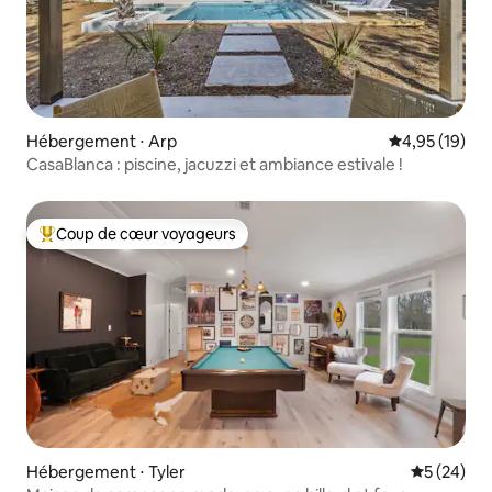
Hébergement ⋅ Arp
Évaluation mo
4,95 (19)
CasaBlanca : piscine, jacuzzi et ambiance estivale !
Coup de cœur voyageurs
Coups de cœur voyageurs les plus appréciés
Hébergement ⋅ Tyler
Évaluation
5 (24)