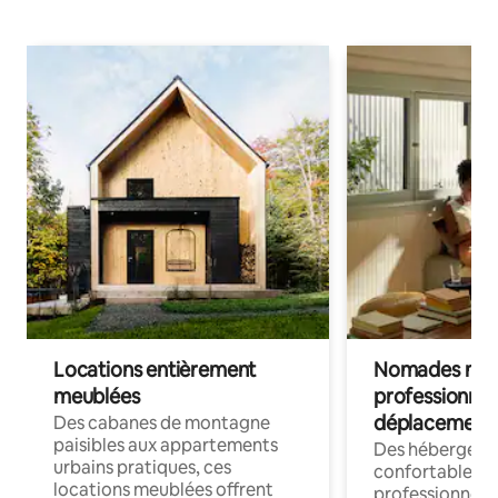
Locations entièrement
Nomades num
meublées
professionnel
déplacement
Des cabanes de montagne
paisibles aux appartements
Des hébergem
urbains pratiques, ces
confortables p
locations meublées offrent
professionnels