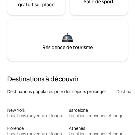
Salle de sport
gratuit sur place
Résidence de tourisme
Destinations à découvrir
Destinations populaires pour des séjours prolongés
Destinati
New York
Barcelone
Locations moyenne et longue durée
Locations moyenne et longue durée
Florence
Athènes
Locations moyenne et longue durée
Locations moyenne et longue durée