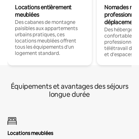
Locations entièrement
Nomades num
meublées
professionnel
déplacement
Des cabanes de montagne
paisibles aux appartements
Des hébergem
urbains pratiques, ces
confortables p
locations meublées offrent
professionnels
tous les équipements d'un
télétravail dis
logement standard.
et d'espaces de
Équipements et avantages des séjours
longue durée
Locations meublées