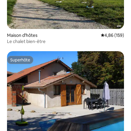
Maison d'hôtes
Évaluation moy
4,86 (159)
Le chalet bien-être
Superhôte
Superhôte