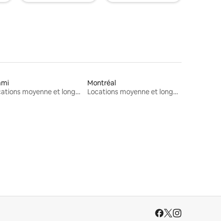
ami
Montréal
Locations moyenne et longue durée
Locations moyenne et longue durée