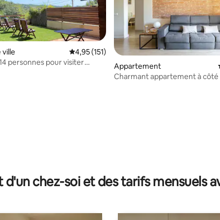
ville
Évaluation moyenne sur la base de 151 comme
4,95 (151)
14 personnes pour visiter
Appartement
e
Charmant appartement à côté
 la base de 98 commentaires : 4,87 sur 5
Barcelone
t d'un chez-soi et des tarifs mensuels 