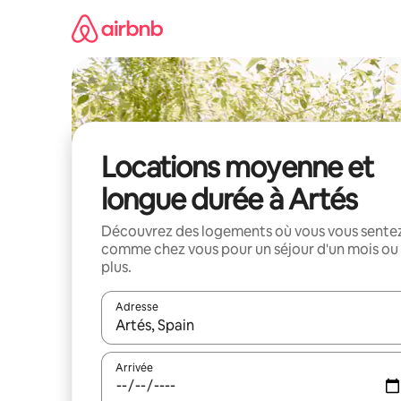
Aller
directement
au
contenu
Locations moyenne et
longue durée à Artés
Découvrez des logements où vous vous sente
comme chez vous pour un séjour d'un mois ou
plus.
Adresse
Lorsque les résultats s'affichent, utilisez les flèc
Arrivée