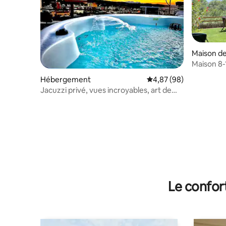
Maison de 
Maison 8-
Barcelon
Hébergement
Évaluation moyenne sur
4,87 (98)
Jacuzzi privé, vues incroyables, art de
Barcelone
Le confor