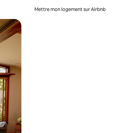
Mettre mon logement sur Airbnb
sant glisser.