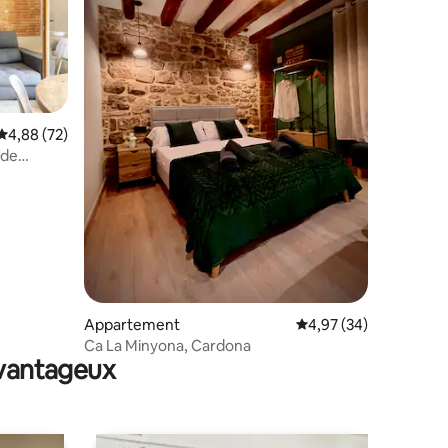
ntaires : 4,95 sur 5
Évaluation moyenne sur la base de 72 commentaires : 4,88 sur 5
4,88 (72)
 de
Appartement
Évaluation moyenne su
4,97 (34)
Ca La Minyona, Cardona
avantageux