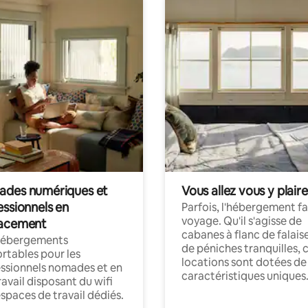
des numériques et
Vous allez vous y plaire
essionnels en
Parfois, l'hébergement fai
voyage. Qu'il s'agisse de
acement
cabanes à flanc de falais
hébergements
de péniches tranquilles, 
rtables pour les
locations sont dotées de
ssionnels nomades et en
caractéristiques uniques
ravail disposant du wifi
espaces de travail dédiés.