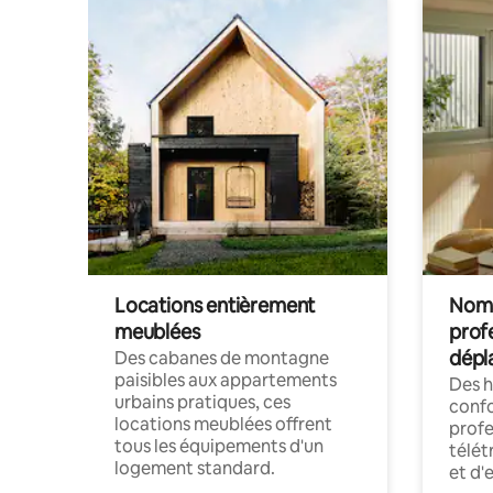
Locations entièrement
Noma
meublées
prof
dépl
Des cabanes de montagne
paisibles aux appartements
Des 
urbains pratiques, ces
confo
locations meublées offrent
profe
tous les équipements d'un
télét
logement standard.
et d'