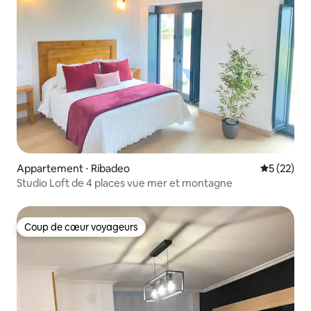
Appartement ⋅ Ribadeo
Évaluation
5 (22)
Studio Loft de 4 places vue mer et montagne
Coup de cœur voyageurs
Coup de cœur voyageurs