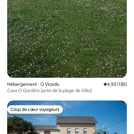
Hébergement ⋅ O Vicedo
Évaluation moy
4,93 (130)
Casa O Gordiño (près de la plage de Xilloi)
Coup de cœur voyageurs
Coup de cœur voyageurs