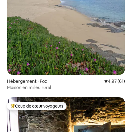
Hébergement ⋅ Foz
Évaluation mo
4,97 (61)
Maison en milieu rural
Coup de cœur voyageurs
Coups de cœur voyageurs les plus appréciés