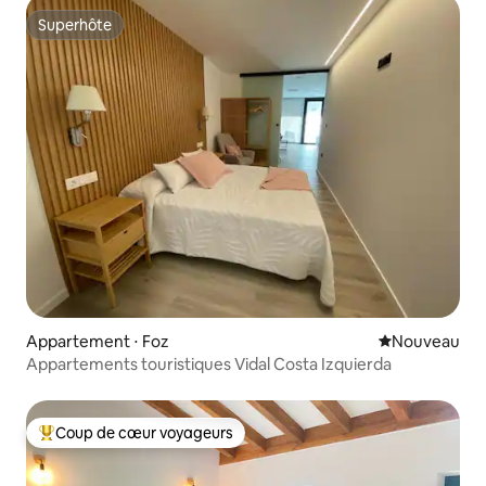
Superhôte
Superhôte
Appartement ⋅ Foz
Nouvel hébe
Nouveau
Appartements touristiques Vidal Costa Izquierda
Coup de cœur voyageurs
Coups de cœur voyageurs les plus appréciés