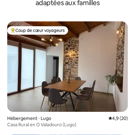
adaptées aux familles
Coup de cœur voyageurs
Coups de cœur voyageurs les plus appréciés
Hébergement ⋅ Lugo
Évaluation m
4,9 (20)
Casa Rural en O Valadouro (Lugo)