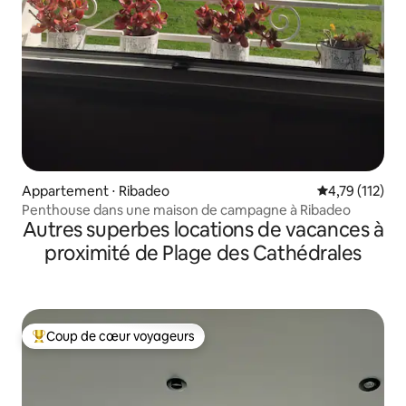
Appartement ⋅ Ribadeo
Évaluation moy
4,79 (112)
Penthouse dans une maison de campagne à Ribadeo
Autres superbes locations de vacances à
proximité de Plage des Cathédrales
Coup de cœur voyageurs
Coups de cœur voyageurs les plus appréciés