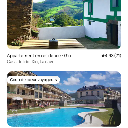
Appartement en résidence ⋅ Gío
Évaluation mo
4,93 (71)
Casa del río, Xio, La cave
Coup de cœur voyageurs
Coup de cœur voyageurs