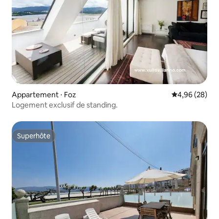
Appartement ⋅ Foz
Évaluation mo
4,96 (28)
Logement exclusif de standing.
Superhôte
Superhôte