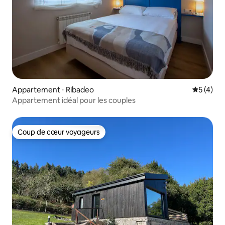
Appartement ⋅ Ribadeo
Évaluatio
5 (4)
Appartement idéal pour les couples
Coup de cœur voyageurs
Coup de cœur voyageurs