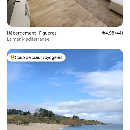
Hébergement ⋅ Figueres
Évaluation mo
4,98 (44)
La mer Méditerranée
Coup de cœur voyageurs
Coups de cœur voyageurs les plus appréciés