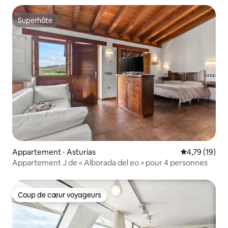
Superhôte
Superhôte
Appartement ⋅ Asturias
Évaluation mo
4,79 (19)
Appartement J de « Alborada del eo » pour 4 personnes
Coup de cœur voyageurs
Coup de cœur voyageurs