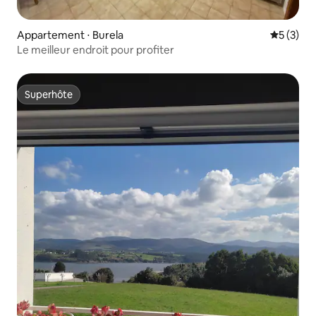
Appartement ⋅ Burela
Évaluatio
5 (3)
Le meilleur endroit pour profiter
Superhôte
Superhôte