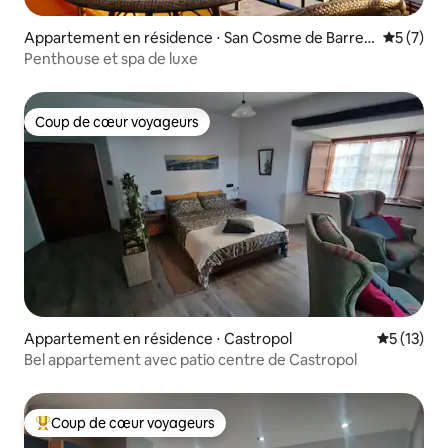
Appartement en résidence ⋅ San Cosme de Barreir
Évaluatio
5 (7)
os
Penthouse et spa de luxe
Coup de cœur voyageurs
Coup de cœur voyageurs
Appartement en résidence ⋅ Castropol
Évaluation
5 (13)
Bel appartement avec patio centre de Castropol
Coup de cœur voyageurs
Coups de cœur voyageurs les plus appréciés