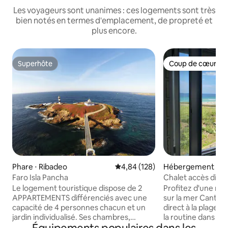
Les voyageurs sont unanimes : ces logements sont très
bien notés en termes d'emplacement, de propreté et
plus encore.
Superhôte
Coup de cœur vo
Superhôte
Coup de cœur vo
Phare ⋅ Ribadeo
Évaluation moyenne sur la base 
4,84 (128)
Hébergement ⋅ L
Faro Isla Pancha
Chalet accès direct
Le logement touristique dispose de 2
Profitez d'une ma
APPARTEMENTS différenciés avec une
sur la mer Cantab
capacité de 4 personnes chacun et un
direct à la plage
jardin individualisé. Ses chambres,
la routine dans ce
chaleureuses et accueillantes, offrent au
sans voisins ni bru