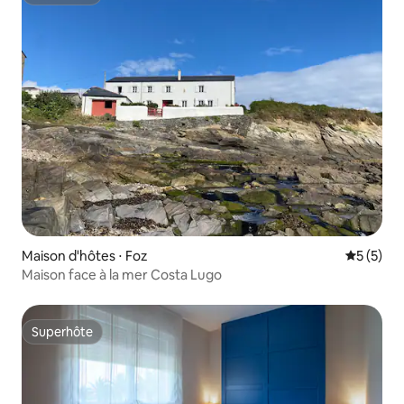
Superhôte
Maison d'hôtes ⋅ Foz
Évaluatio
5 (5)
Maison face à la mer Costa Lugo
Superhôte
Superhôte