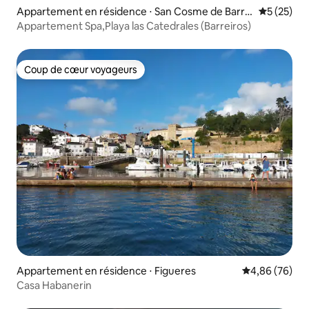
Appartement en résidence ⋅ San Cosme de Barrei
Évaluation
5 (25)
ros
Appartement Spa,Playa las Catedrales (Barreiros)
Coup de cœur voyageurs
Coup de cœur voyageurs
Appartement en résidence ⋅ Figueres
Évaluation mo
4,86 (76)
Casa Habanerin