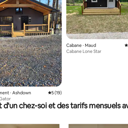
r la base de 19 commentaires : 4,95 sur 5
Cabane ⋅ Maud
É
Cabane Lone Star
ent ⋅ Ashdown
Évaluation moyenne sur la base de 19 co
5 (19)
 Gator
t d'un chez-soi et des tarifs mensuels 