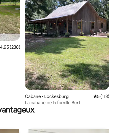
valuation moyenne sur la base de 238 commentaires : 4,95 sur 5
4,95 (238)
mmentaires : 5 sur 5
Cabane ⋅ Lockesburg
Évaluation moyenne 
5 (113)
La cabane de la famille Burt
avantageux