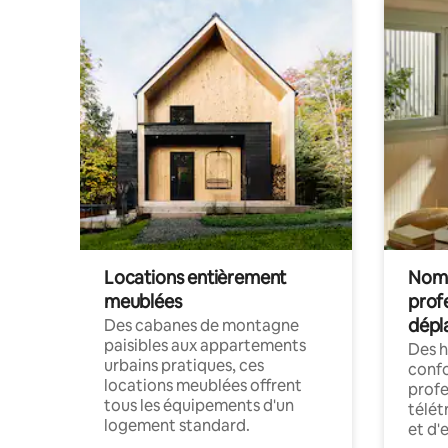
Locations entièrement
Noma
meublées
prof
dépl
Des cabanes de montagne
paisibles aux appartements
Des 
urbains pratiques, ces
confo
locations meublées offrent
profe
tous les équipements d'un
télét
logement standard.
et d'