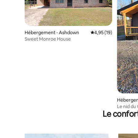
Hébergement ⋅ Ashdown
Évaluation moyenne su
4,95 (19)
Sweet Monroe House
Hébergem
Le nid du
Le confor