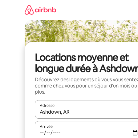
Aller
directement
au
contenu
Locations moyenne et
longue durée à Ashdow
Découvrez des logements où vous vous sente
comme chez vous pour un séjour d'un mois ou
plus.
Adresse
Lorsque les résultats s'affichent, utilisez les flèc
Arrivée