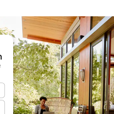
n
z
hes vers le haut et vers le bas pour les parcourir ou en appuyant et en fai