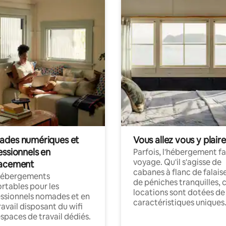
des numériques et
Vous allez vous y plaire
essionnels en
Parfois, l'hébergement fai
voyage. Qu'il s'agisse de
acement
cabanes à flanc de falais
hébergements
de péniches tranquilles, 
rtables pour les
locations sont dotées de
ssionnels nomades et en
caractéristiques uniques
ravail disposant du wifi
espaces de travail dédiés.