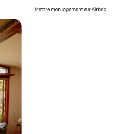
Mettre mon logement sur Airbnb
sant glisser.