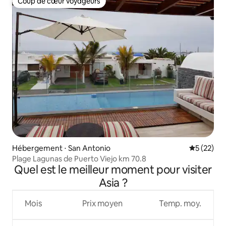
Coup de cœur voyageurs
Coup de cœur voyageurs
Hébergement ⋅ San Antonio
Évaluation
5 (22)
Plage Lagunas de Puerto Viejo km 70.8
Quel est le meilleur moment pour visiter
Asia ?
Mois
Prix moyen
Temp. moy.