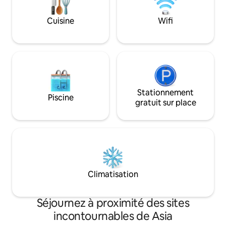
de sport, feux de
Détendez-vous, a
Cuisine
Wifi
profitez au maxim
Stationnement
Piscine
gratuit sur place
Climatisation
Séjournez à proximité des sites
incontournables de Asia