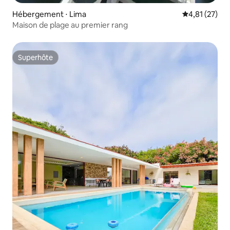
Hébergement ⋅ Lima
Évaluation mo
4,81 (27)
Maison de plage au premier rang
Superhôte
Superhôte