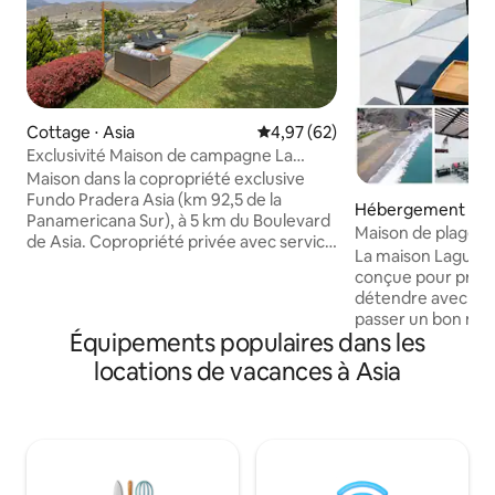
Cottage ⋅ Asia
Évaluation moyenne sur la base
4,97 (62)
Exclusivité Maison de campagne La
Cuesta En Asia, 7 pers
Maison dans la copropriété exclusive
Fundo Pradera Asia (km 92,5 de la
Hébergement ⋅ Sa
Panamericana Sur), à 5 km du Boulevard
de Cañete
Maison de plage e
de Asia. Copropriété privée avec service
Bujama | Face à la
La maison Laguna 
de sécurité 24 h/24. Excellente vue sur la
conçue pour profit
vallée d'Asia, beau temps, piscine et
détendre avec le s
barbecue. Terrain de 730 mètres. La
passer un bon mo
copropriété dispose d'espaces pour se
Équipements populaires dans les
personnes que nou
promener. Sur le boulevard, il y a des
à la belle lagune, 
locations de vacances à Asia
supermarchés, des pharmacies, des
mer, cet endroit v
restaurants et d'autres commerces,
reposer, à respir
ouverts toute l'année. Pensez à
vous laisser empor
apporter le linge de lit (nous fournissons
nature. Lorsque v
les oreillers et les taies) Les terrains et
bouger, vous pouv
les jeux de la copropriété ne sont pas
installations du clu
disponibles.