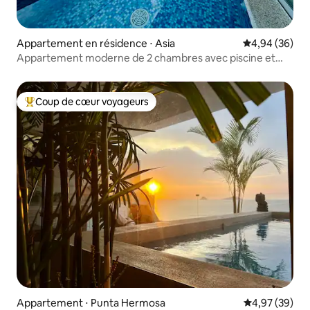
Appartement en résidence ⋅ Asia
Évaluation mo
4,94 (36)
Appartement moderne de 2 chambres avec piscine et
barbecue en Asie
Coup de cœur voyageurs
Coups de cœur voyageurs les plus appréciés
Appartement ⋅ Punta Hermosa
Évaluation mo
4,97 (39)