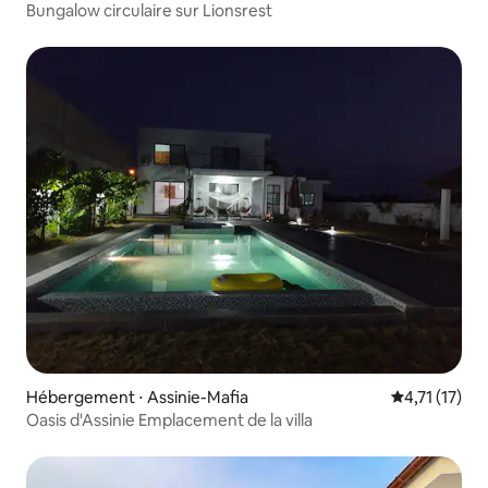
Bungalow circulaire sur Lionsrest
Hébergement ⋅ Assinie-Mafia
Évaluation m
4,71 (17)
Oasis d'Assinie Emplacement de la villa