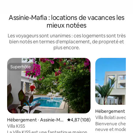
Assinie-Mafia : locations de vacances les
mieux notées
Les voyageurs sont unanimes : ces logements sont très
bien notés en termes d'emplacement, de propreté et
plus encore.
Superhôte
Superhôte
Hébergement ⋅ Ab
Villa Bolati avec pi
Hébergement ⋅ Assinie-Ma
Évaluation moyenne sur la base 
4,87 (108)
Bienvenue chez v
fia
Villa KISS
neuve et moderne
La Villa KISS est une fantastique maison