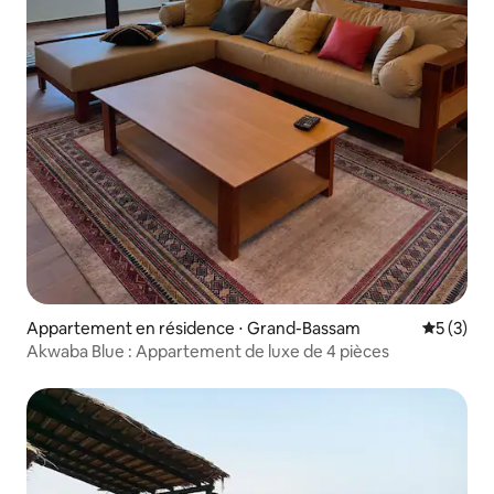
Appartement en résidence ⋅ Grand-Bassam
Évaluatio
5 (3)
Akwaba Blue : Appartement de luxe de 4 pièces