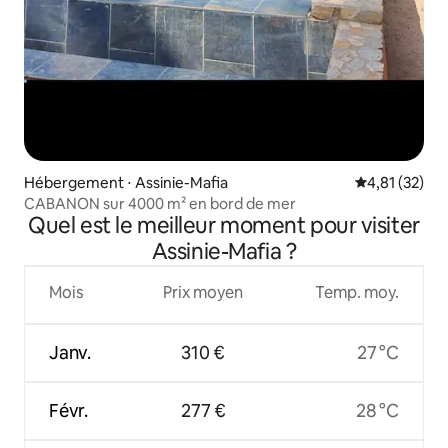
Hébergement ⋅ Assinie-Mafia
Évaluation mo
4,81 (32)
CABANON sur 4000 m² en bord de mer
Quel est le meilleur moment pour visiter
Assinie-Mafia ?
Mois
Prix moyen
Temp. moy.
Janv.
310 €
27 °C
Févr.
277 €
28 °C