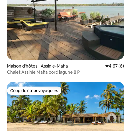
Maison d'hôtes ⋅ Assinie-Mafia
Évaluation m
4,67 (6)
Chalet Assinie Mafia bord lagune 8 P
Coup de cœur voyageurs
Coup de cœur voyageurs