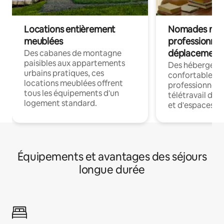
Locations entièrement
Nomades num
meublées
professionnel
déplacement
Des cabanes de montagne
paisibles aux appartements
Des hébergem
urbains pratiques, ces
confortables p
locations meublées offrent
professionnels
tous les équipements d'un
télétravail dis
logement standard.
et d'espaces de
Équipements et avantages des séjours
longue durée