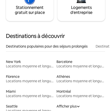
Stationnement
Logements
gratuit sur place
d'entreprise
Destinations à découvrir
Destinations populaires pour des séjours prolongés
Destinati
New York
Barcelone
Locations moyenne et longue durée
Locations moyenne et longue durée
Florence
Athènes
Locations moyenne et longue durée
Locations moyenne et longue durée
Miami
Montréal
Locations moyenne et longue durée
Locations moyenne et longue durée
Seattle
Afficher plus
Locations moyenne et longue durée