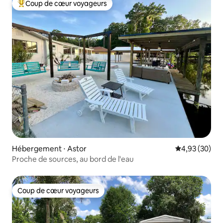
Coup de cœur voyageurs
Coups de cœur voyageurs les plus appréciés
Hébergement ⋅ Astor
Évaluation mo
4,93 (30)
Proche de sources, au bord de l'eau
Coup de cœur voyageurs
Coup de cœur voyageurs