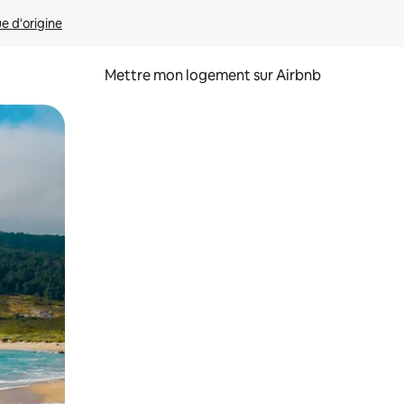
ue d'origine
Mettre mon logement sur Airbnb
sant glisser.