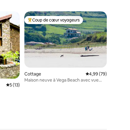
Coup de cœur voyageurs
Coups de cœur voyageurs les plus appréciés
taires : 4,97 sur 5
Cottage
Évaluation moyenne su
4,99 (79)
Maison neuve à Vega Beach avec vue
Évaluation moyenne sur la base de 13 commentaires : 5 sur 5
5 (13)
imprenable.