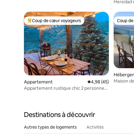
Heredad d
Coup de cœur voyageurs
Coup de
Coups de cœur voyageurs les plus appréciés
Coup de
Héberge
Maison de
Appartement
Évaluation moyenne sur
4,98 (45)
Appartement rustique chic 2 personnes
à Liébana.
Destinations à découvrir
Autres types de logements
Activités