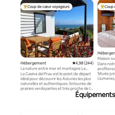
Coup de cœur voyageurs
Coup 
Coups de cœur voyageurs les plus appréciés
Coups de
Héberge
Maison sur
Hébergement
Évaluation moyenne sur 
4,98 (244)
Dans not
La nature entre mer et montagne La
profitere
Casina del Prau
Située jus
La Casina del Prau est le point de départ
Llumeres,
idéal pour découvrir les Asturies les plus
directe su
naturelles et authentiques. Entourée de
intérêt e
prairies verdoyantes et très proche de la
Équipements p
Principau
mer, elle est idéale pour les amateurs de
d'un salon
randonnée, de surf et de gastronomie
entièreme
locale, avec un accès rapide aux plages
(toutes d
et aux routes spectaculaires. À quelques
salle de 
minutes, vous trouverez le musée