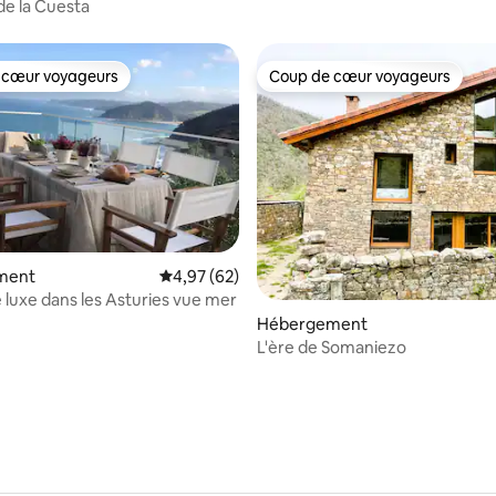
e la Cuesta
 cœur voyageurs
Coup de cœur voyageurs
 cœur voyageurs
Coup de cœur voyageurs
ment
Évaluation moyenne sur la base de 62 commen
4,97 (62)
 luxe dans les Asturies vue mer
 la base de 45 commentaires : 4,98 sur 5
Hébergement
L'ère de Somaniezo