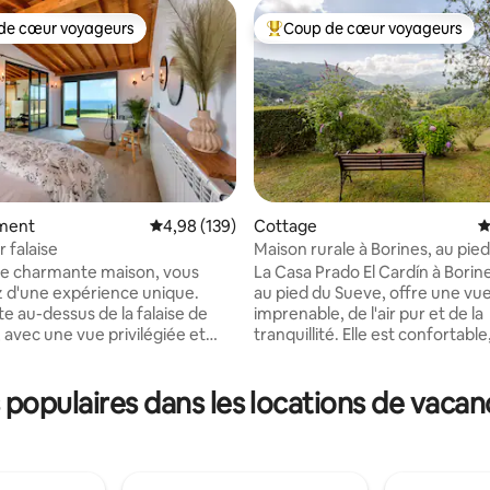
de cœur voyageurs
Coup de cœur voyageurs
 cœur voyageurs les plus appréciés
Coups de cœur voyageurs les p
ment
Évaluation moyenne sur la base de 139 commen
4,98 (139)
Cottage
É
 falaise
Maison rurale à Borines, au pie
la base de 244 commentaires : 4,98 sur 5
avec vue
re charmante maison, vous
La Casa Prado El Cardín à Borine
z d'une expérience unique.
au pied du Sueve, offre une vu
te au-dessus de la falaise de
imprenable, de l'air pur et de la
 avec une vue privilégiée et
tranquillité. Elle est confortable
r le Faro Peñas, lieu de grand
accueillante, bien équipée, off
t de demande dans la
atmosphère détendue. Il dispo
opulaires dans les locations de vacan
té des Asturies. Il se compose
grand jardin clôturé, idéal pour 
 spacieux et d'une cuisine
animaux de compagnie, de cha
nt équipée, de deux terrasses
longues, d'un porche, d'un gaz
eux avec vue sur la mer), d'une
extérieur avec salle de bains e
bains complète, d'un espace
d'une cuisine extérieure et d'u