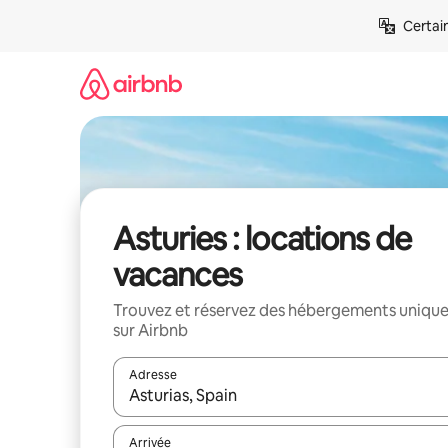
Aller
Certai
directement
au
contenu
Asturies : locations de
vacances
Trouvez et réservez des hébergements uniqu
sur Airbnb
Adresse
Lorsque les résultats s'affichent, utilisez les flèc
Arrivée