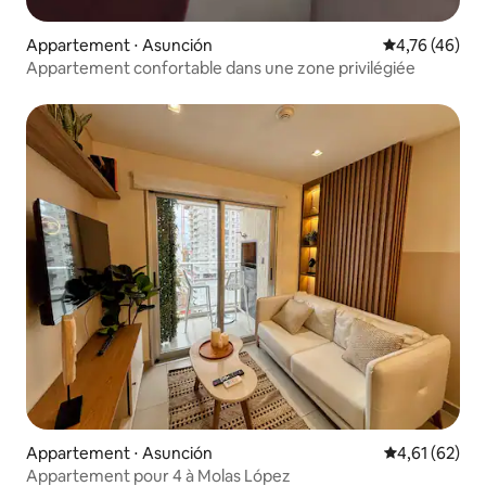
Appartement ⋅ Asunción
Évaluation mo
4,76 (46)
Appartement confortable dans une zone privilégiée
Appartement ⋅ Asunción
Évaluation mo
4,61 (62)
Appartement pour 4 à Molas López