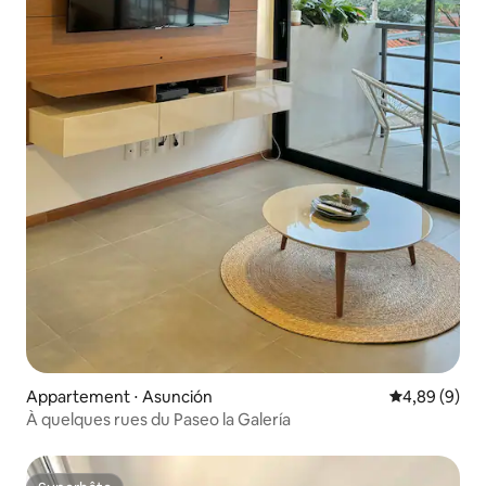
Appartement ⋅ Asunción
Évaluation m
4,89 (9)
À quelques rues du Paseo la Galería