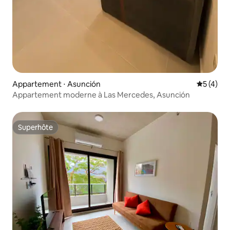
Appartement ⋅ Asunción
Évaluatio
5 (4)
Appartement moderne à Las Mercedes, Asunción
Superhôte
Superhôte