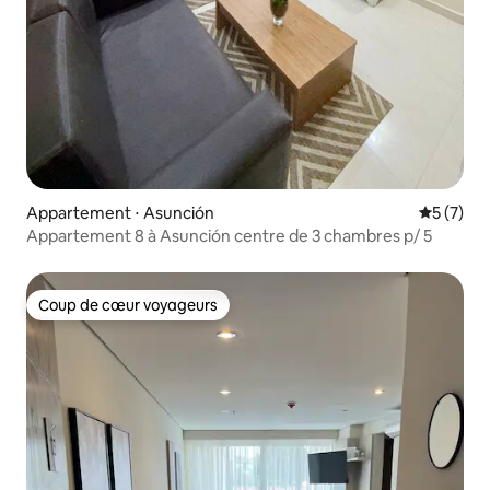
Appartement ⋅ Asunción
Évaluatio
5 (7)
Appartement 8 à Asunción centre de 3 chambres p/ 5
Coup de cœur voyageurs
Coup de cœur voyageurs