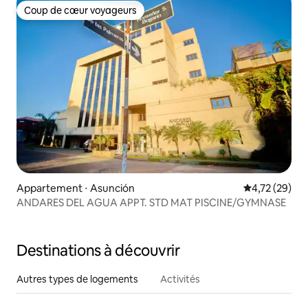
Coup de cœur voyageurs
Coup de cœur voyageurs
Appartement ⋅ Asunción
Évaluation mo
4,72 (29)
ANDARES DEL AGUA APPT. STD MAT PISCINE/GYMNASE
Destinations à découvrir
Autres types de logements
Activités