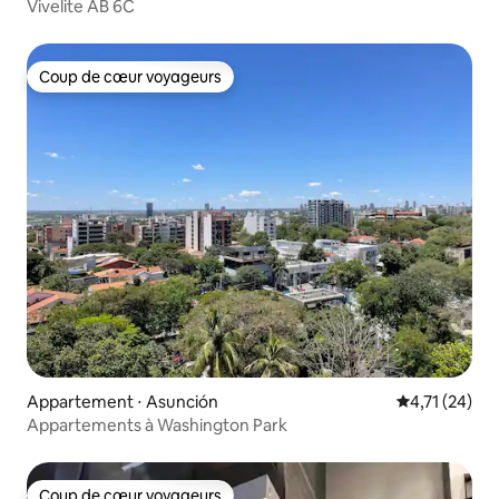
Vivelite AB 6C
Coup de cœur voyageurs
Coup de cœur voyageurs
Appartement ⋅ Asunción
Évaluation mo
4,71 (24)
Appartements à Washington Park
Coup de cœur voyageurs