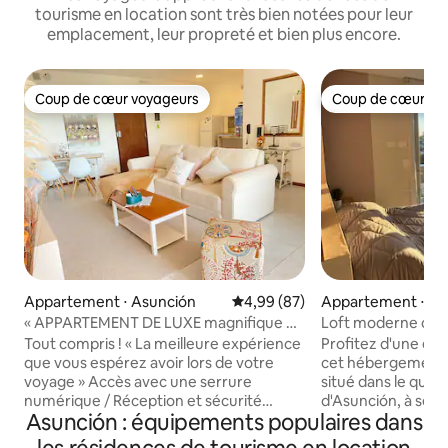
tourisme en location sont très bien notées pour leur
emplacement, leur propreté et bien plus encore.
Coup de cœur voyageurs
Coup de cœur vo
Coup de cœur voyageurs
Coup de cœur vo
Appartement ⋅ Asunción
Évaluation moyenne sur la base
4,99 (87)
Appartement ⋅ As
« APPARTEMENT DE LUXE magnifique et
Loft moderne dans
confortable »
emplacement
Tout compris ! « La meilleure expérience
Profitez d'une ex
que vous espérez avoir lors de votre
cet hébergement
voyage » Accès avec une serrure
situé dans le quarti
numérique / Réception et sécurité
d'Asunción, à seu
Asunción : équipements populaires dans
24h/24 et 7j/7 Au 6e étage avec une vue
maisons du centre
privilégiée car il est situé dans le quartier
Détendez-vous da