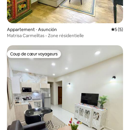
Appartement ⋅ Asunción
Évaluatio
5 (5)
Matrisa Carmelitas - Zone résidentielle
Coup de cœur voyageurs
Coup de cœur voyageurs