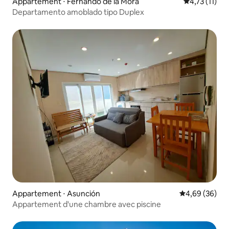
Appartement ⋅ Fernando de la Mora
Évaluation m
4,73 (11)
Departamento amoblado tipo Duplex
Appartement ⋅ Asunción
Évaluation mo
4,69 (36)
Appartement d'une chambre avec piscine