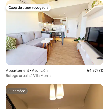
Coup de cœur voyageurs
Coup de cœur voyageurs
Appartement ⋅ Asunción
Évaluation mo
4,97 (31)
Refuge urbain à Villa Morra
Superhôte
Superhôte