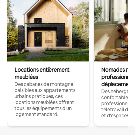
Locations entièrement
Nomades num
meublées
professionnel
déplacement
Des cabanes de montagne
paisibles aux appartements
Des hébergem
urbains pratiques, ces
confortables p
locations meublées offrent
professionnels
tous les équipements d'un
télétravail dis
logement standard.
et d'espaces de