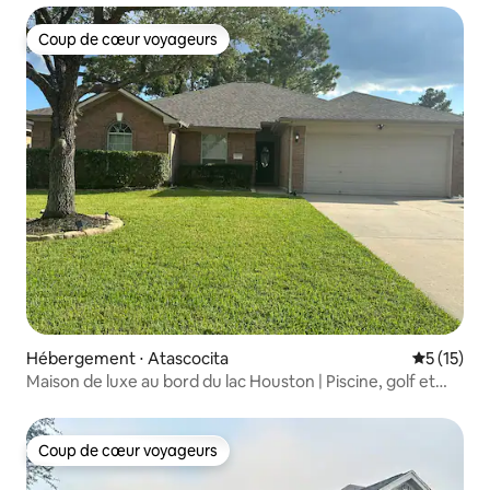
Coup de cœur voyageurs
Coup de cœur voyageurs
Hébergement ⋅ Atascocita
Évaluation
5 (15)
Maison de luxe au bord du lac Houston | Piscine, golf et
près de l'aéroport IAH
Coup de cœur voyageurs
Coup de cœur voyageurs