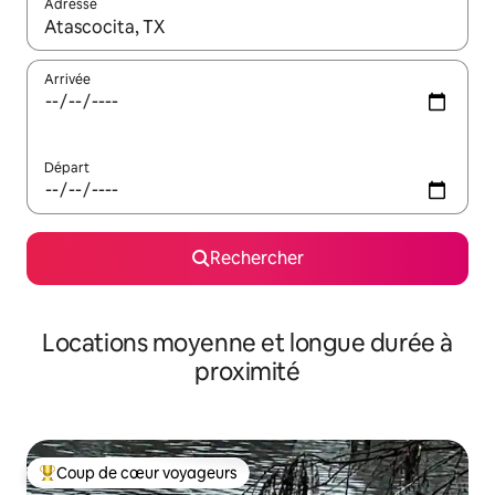
Adresse
Lorsque les résultats s'affichent, utilisez les flèches vers le hau
Arrivée
Départ
Rechercher
Locations moyenne et longue durée à
proximité
Coup de cœur voyageurs
Coups de cœur voyageurs les plus appréciés