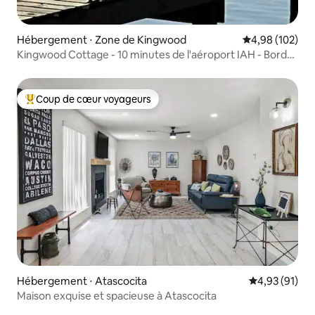
Hébergement ⋅ Zone de Kingwood
Évaluation moy
4,98 (102)
Kingwood Cottage - 10 minutes de l'aéroport IAH - Bord
de l'eau
Coup de cœur voyageurs
Coups de cœur voyageurs les plus appréciés
Hébergement ⋅ Atascocita
Évaluation mo
4,93 (91)
Maison exquise et spacieuse à Atascocita