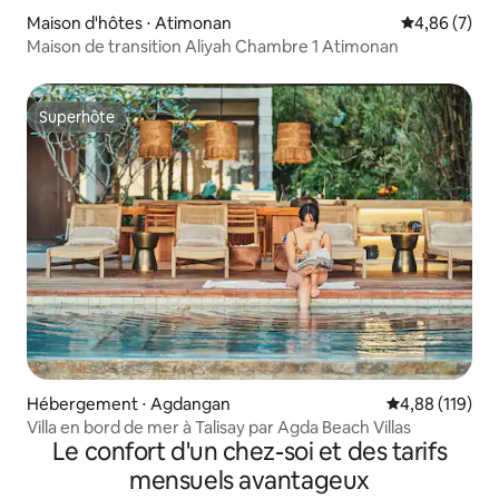
Maison d'hôtes ⋅ Atimonan
Évaluation m
4,86 (7)
Maison de transition Aliyah Chambre 1 Atimonan
Superhôte
Superhôte
Hébergement ⋅ Agdangan
Évaluation moy
4,88 (119)
Villa en bord de mer à Talisay par Agda Beach Villas
Le confort d'un chez-soi et des tarifs
mensuels avantageux