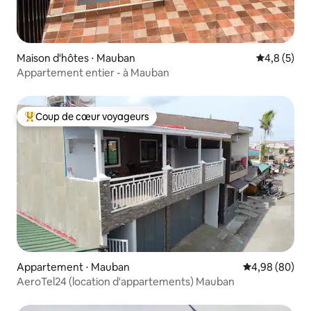
Maison d'hôtes ⋅ Mauban
Évaluation 
4,8 (5)
Appartement entier - à Mauban
Coup de cœur voyageurs
Coups de cœur voyageurs les plus appréciés
Appartement ⋅ Mauban
Évaluation mo
4,98 (80)
AeroTel24 (location d'appartements) Mauban