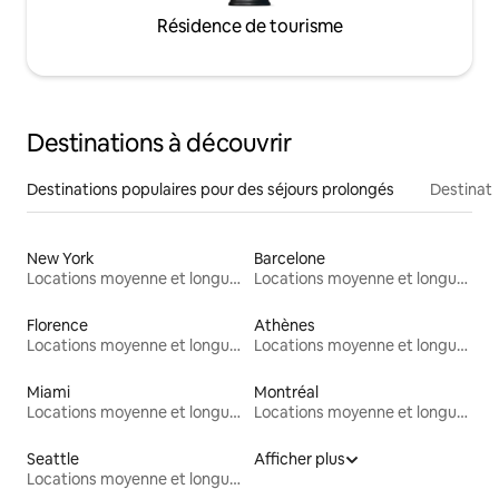
Résidence de tourisme
Destinations à découvrir
Destinations populaires pour des séjours prolongés
Destinati
New York
Barcelone
Locations moyenne et longue durée
Locations moyenne et longue durée
Florence
Athènes
Locations moyenne et longue durée
Locations moyenne et longue durée
Miami
Montréal
Locations moyenne et longue durée
Locations moyenne et longue durée
Seattle
Afficher plus
Locations moyenne et longue durée