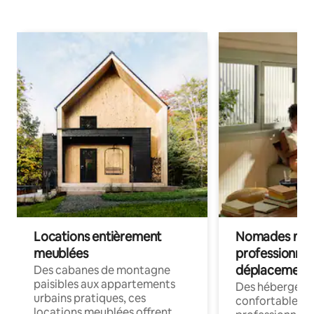
Locations entièrement
Nomades num
meublées
professionnel
déplacement
Des cabanes de montagne
paisibles aux appartements
Des hébergem
urbains pratiques, ces
confortables p
locations meublées offrent