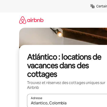
Aller
Certai
directement
au
contenu
Atlántico : locations de
vacances dans des
cottages
Trouvez et réservez des cottages uniques sur
Airbnb
Adresse
Lorsque les résultats s'affichent, utilisez les flèc