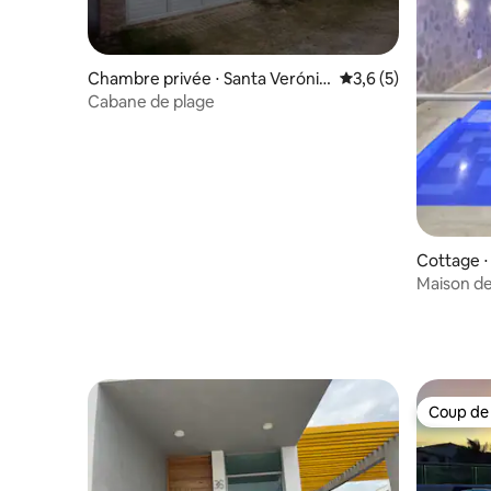
Chambre privée ⋅ Santa Verónic
Évaluation moyenne 
3,6 (5)
a
Cabane de plage
Cottage ⋅ 
Maison de
Coup de
Coup de