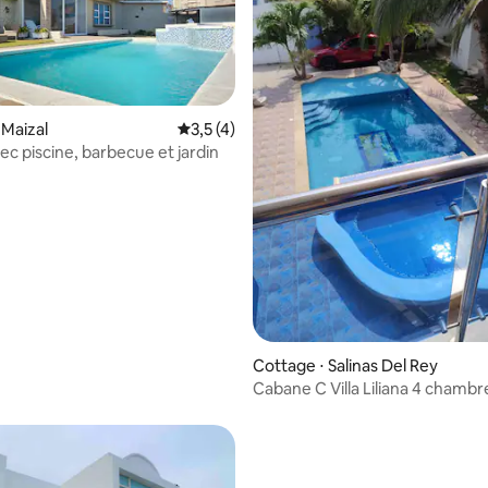
 Maizal
Évaluation moyenne sur la base de 4 comm
3,5 (4)
ec piscine, barbecue et jardin
ur la base de 7 commentaires : 4,71 sur 5
Cottage ⋅ Salinas Del Rey
Cabane C Villa Liliana 4 chambr
personnes