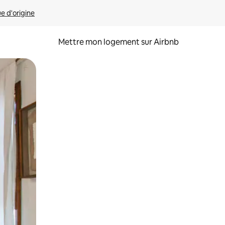
ue d'origine
Mettre mon logement sur Airbnb
sant glisser.