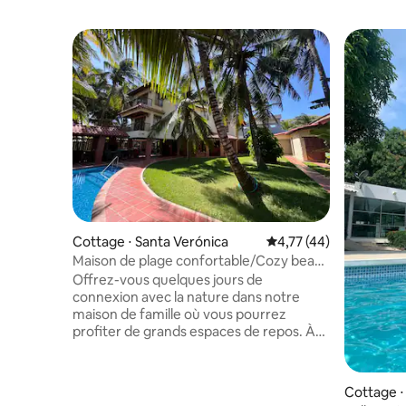
Cottage ⋅ Santa Verónica
Évaluation moyenne su
4,77 (44)
Maison de plage confortable/Cozy beach
house for 2-10
Offrez-vous quelques jours de
connexion avec la nature dans notre
maison de famille où vous pourrez
profiter de grands espaces de repos. À
quelques mètres d'une magnifique et
paradisiaque plage semi-privée dans les
Caraïbes colombiennes. Le tarif est pour
Cottage ⋅
les réservations jusqu'à 8 personnes,