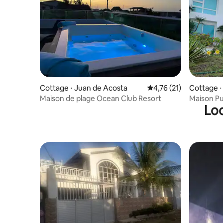
Cottage ⋅ Juan de Acosta
Évaluation moyenne su
4,76 (21)
Cottage ⋅
Maison de plage Ocean Club Resort
Maison P
Loc