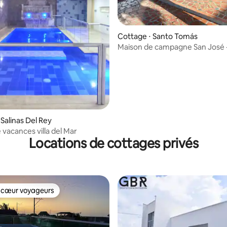
sur la base de 5 commentaires : 3,6 sur 5
Cottage ⋅ Santo Tomás
Maison de campagne San José 
Reposez-vous et amusez-vous
Salinas Del Rey
 vacances villa del Mar
Locations de cottages privés
 cœur voyageurs
 cœur voyageurs