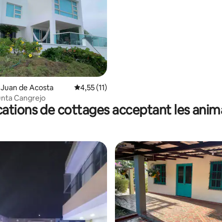
r la base de 21 commentaires : 4,76 sur 5
 Juan de Acosta
Évaluation moyenne sur la base de 11 comme
4,55 (11)
unta Cangrejo
ations de cottages acceptant les ani