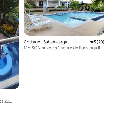
entaires : 3,5 sur 5
Cottage ⋅ Sabanalarga
Évaluation moyenne
5 (20)
MAISON privée à 1 heure de Barranquilla
A.A. Wifi TV
es 20