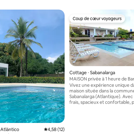
Coup de cœur voyageurs
Coup de cœur voyageurs
Cottage ⋅ Sabanalarga
MAISON privée à 1 heure de Bar
r la base de 44 commentaires : 4,77 sur 5
A.A. Wifi TV
Vivez une expérience unique d
maison située dans la commun
Sabanalarga (Atlantique). Avec
frais, spacieux et confortable, 
de ce lieu magique, de son clim
paysage et de sa végétation. L
dispose d'une variété de comm
en font le choix idéal pour les 
 Atlántico
Évaluation moyenne sur la base de 12 comme
4,58 (12)
qui souhaitent célébrer une da