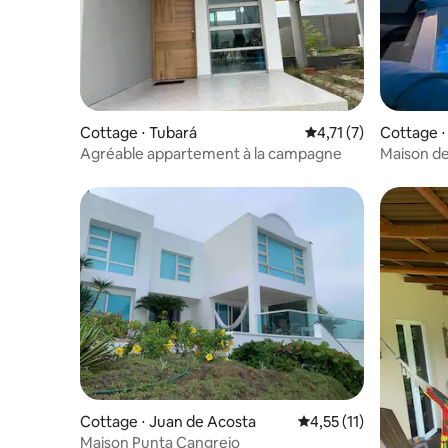
Cottage ⋅ Tubará
Évaluation moyenne s
4,71 (7)
Cottage ⋅
Agréable appartement à la campagne
Maison de
Cottage ⋅ Juan de Acosta
Évaluation moyenne su
4,55 (11)
Maison Punta Cangrejo