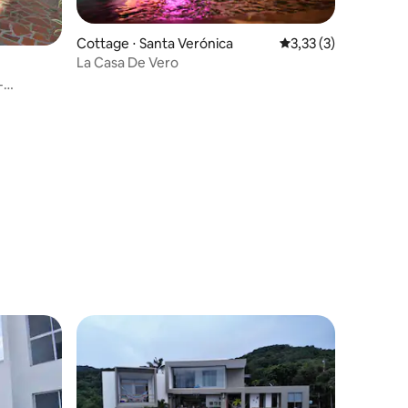
Cottage ⋅ Santa Verónica
Évaluation moyenne s
3,33 (3)
La Casa De Vero
-