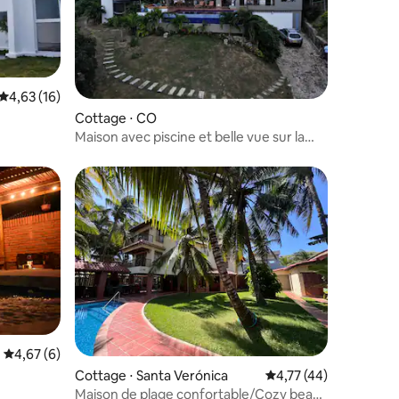
Évaluation moyenne sur la base de 16 commentaires : 4,63 sur 5
4,63 (16)
ntaires : 4,76 sur 5
Cottage ⋅ CO
Maison avec piscine et belle vue sur la
mer
Évaluation moyenne sur la base de 6 commentaires : 4,67 sur 5
4,67 (6)
Cottage ⋅ Santa Verónica
Évaluation moyenne su
4,77 (44)
Maison de plage confortable/Cozy beach