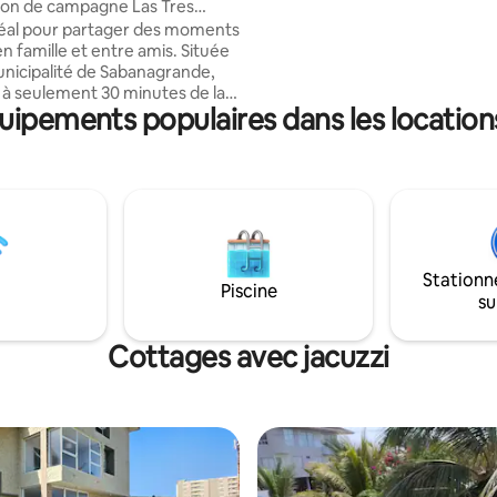
son de campagne Las Tres
spéciale, se reposer ou simple
déal pour partager des moments
échapper à un environnement p
n famille et entre amis. Située
entouré par la nature. Nous es
unicipalité de Sabanagrande,
vous accueillir et faire de votre
, à seulement 30 minutes de la
moment inoubliable !
quipements populaires dans les locatio
lla. 🏊 Piscine pour
 🛏️ (4) Chambres
pée :
eur, congélateur, cuisinière,
nager et ustensiles de cuisine.
 pour rôtis au charbon 🏠 : 3
bains, salle à manger, salon avec
Direct TV, Wifi, parking, arbres.
Stationn
 des supermarchés et des
Piscine
su
ts.
Cottages avec jacuzzi