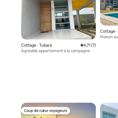
Cottage ⋅
Maison av
Cottage ⋅ Tubará
Évaluation moyenne s
4,71 (7)
Agréable appartement à la campagne
Coup de cœur voyageurs
Coup de cœur voyageurs