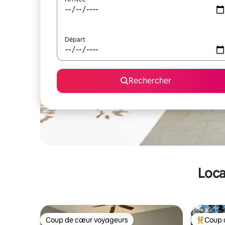
Départ
Rechercher
Loca
Coup de cœur voyageurs
Coup 
Coup de cœur voyageurs
Coups de