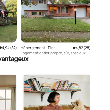
ntaires : 4,97 sur 5
Évaluation moyenne sur la base de 32 commentaires : 4,94 sur 5
4,94 (32)
Hébergement ⋅ Flint
Évaluation moyenne su
4,82 (28)
Logement entier propre, sûr, spacieux et
avantageux
rénové à Flint