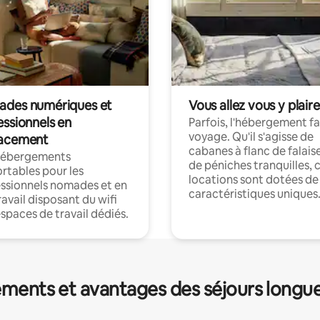
des numériques et
Vous allez vous y plaire
essionnels en
Parfois, l'hébergement fai
voyage. Qu'il s'agisse de
acement
cabanes à flanc de falais
hébergements
de péniches tranquilles, 
rtables pour les
locations sont dotées de
ssionnels nomades et en
caractéristiques uniques
ravail disposant du wifi
espaces de travail dédiés.
ments et avantages des séjours longu