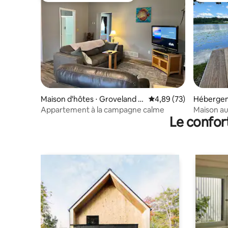
Maison d'hôtes ⋅ Groveland T
Évaluation moyenne sur
4,89 (73)
Hébergem
ownship
Appartement à la campagne calme
Maison au 
Le confor