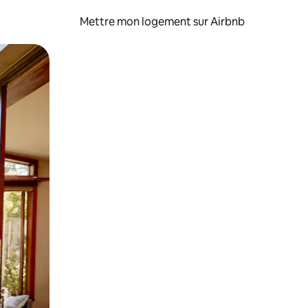
Mettre mon logement sur Airbnb
sant glisser.