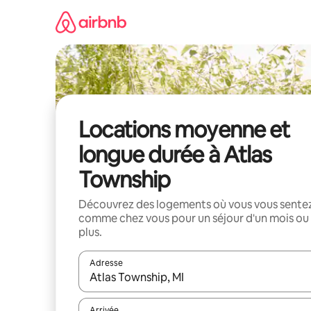
Aller
directement
au
contenu
Locations moyenne et
longue durée à Atlas
Township
Découvrez des logements où vous vous sente
comme chez vous pour un séjour d'un mois ou
plus.
Adresse
Lorsque les résultats s'affichent, utilisez les flèc
Arrivée