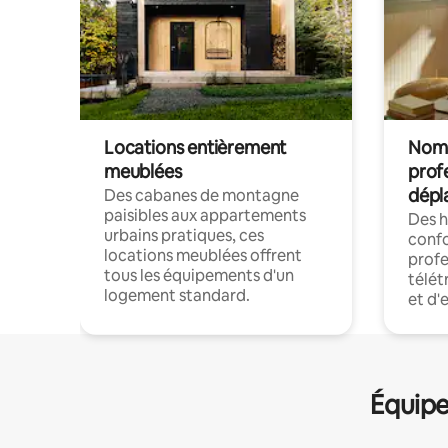
Locations entièrement
Noma
meublées
prof
dépl
Des cabanes de montagne
paisibles aux appartements
Des 
urbains pratiques, ces
confo
locations meublées offrent
profe
tous les équipements d'un
télét
logement standard.
et d'
Équipe