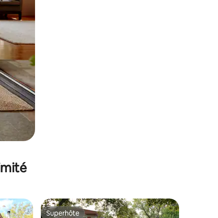
imité
Superhôte
lus appréciés
Superhôte