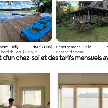
 la base de 73 commentaires : 4,89 sur 5
ent ⋅ Holly
Évaluation moyenne sur la base de 105 comme
4,97 (105)
Hébergement ⋅ Holly
bord de l'eau | Holly, MI
Cabane d'amour
t d'un chez-soi et des tarifs mensuels 