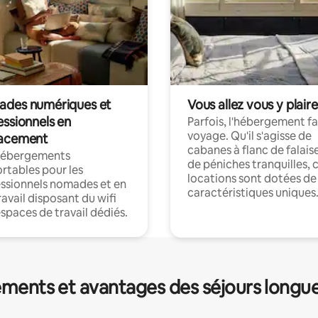
des numériques et
Vous allez vous y plaire
essionnels en
Parfois, l'hébergement fai
voyage. Qu'il s'agisse de
acement
cabanes à flanc de falais
hébergements
de péniches tranquilles, 
rtables pour les
locations sont dotées de
ssionnels nomades et en
caractéristiques uniques
ravail disposant du wifi
espaces de travail dédiés.
ments et avantages des séjours longu