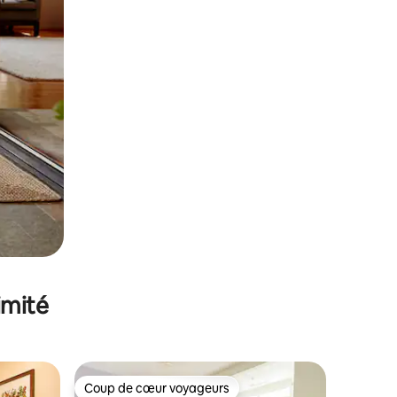
imité
Coup de cœur voyageurs
lus appréciés
Coup de cœur voyageurs