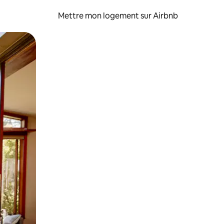
Mettre mon logement sur Airbnb
sant glisser.