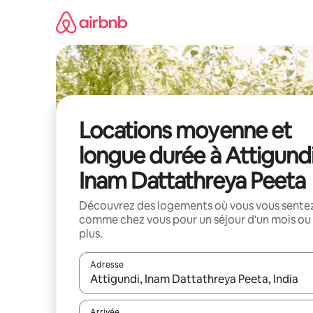
Aller
directement
au
contenu
Locations moyenne et
longue durée à Attigundi
Inam Dattathreya Peeta
Découvrez des logements où vous vous sente
comme chez vous pour un séjour d'un mois ou
plus.
Adresse
Lorsque les résultats s'affichent, utilisez les flèc
Arrivée