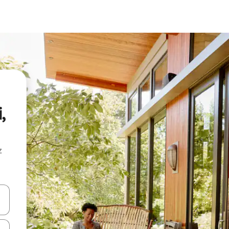
,
z
hes vers le haut et vers le bas pour les parcourir ou en appuyant et en fai