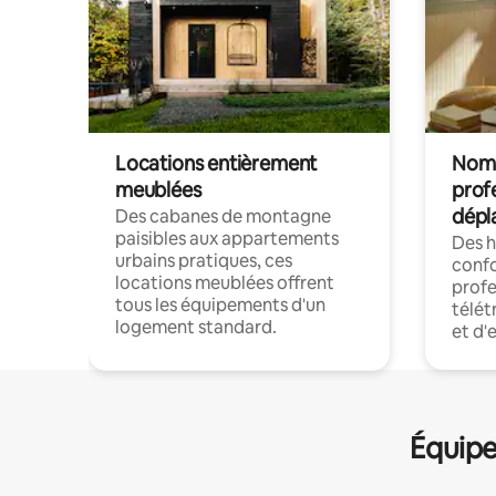
Locations entièrement
Noma
meublées
prof
dépl
Des cabanes de montagne
paisibles aux appartements
Des 
urbains pratiques, ces
confo
locations meublées offrent
profe
tous les équipements d'un
télét
logement standard.
et d'
Équipe