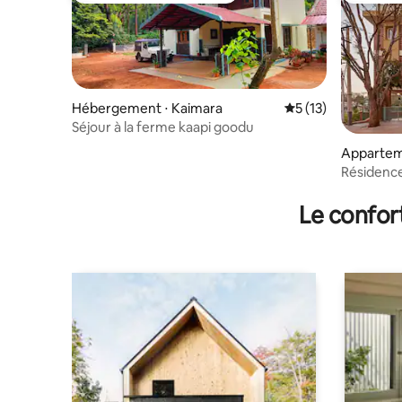
Hébergement ⋅ Kaimara
Évaluation moyenne
5 (13)
Séjour à la ferme kaapi goodu
Appartem
u
Résidence
Le confor