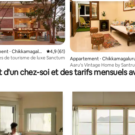
 sur la base de 13 commentaires : 5 sur 5
ent ⋅ Chikkamagalur
Évaluation moyenne sur la base de 61 comm
4,9 (61)
s de tourisme de luxe Sanctum
Appartement ⋅ Chikkamagalur
Aaru's Vintage Home by Santru
t d'un chez-soi et des tarifs mensuels 
séjour à la maison