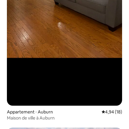
Appartement ⋅ Auburn
Évaluation mo
4,94 (18)
Maison de ville à Auburn