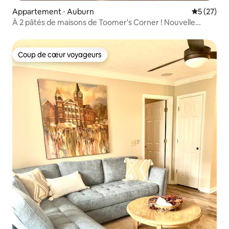
Appartement ⋅ Auburn
Évaluation
5 (27)
À 2 pâtés de maisons de Toomer's Corner ! Nouvelle
annonce !
Coup de cœur voyageurs
Coup de cœur voyageurs