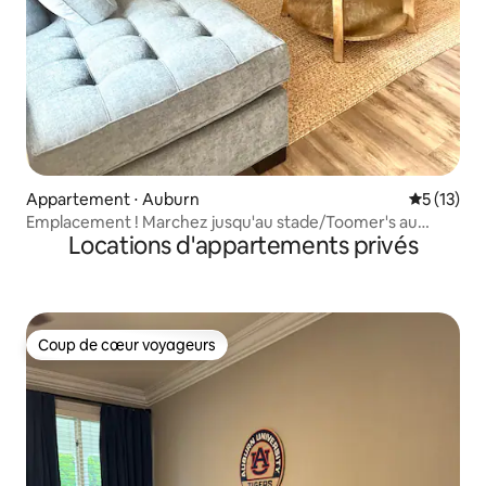
Appartement ⋅ Auburn
Évaluation
5 (13)
Emplacement ! Marchez jusqu'au stade/Toomer's au
Locations d'appartements privés
cœur d'AU
Coup de cœur voyageurs
Coup de cœur voyageurs