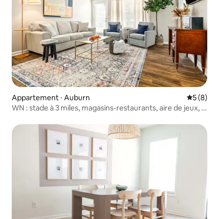
Appartement ⋅ Auburn
Évaluatio
5 (8)
WN : stade à 3 miles, magasins-restaurants, aire de jeux, lit
King Size