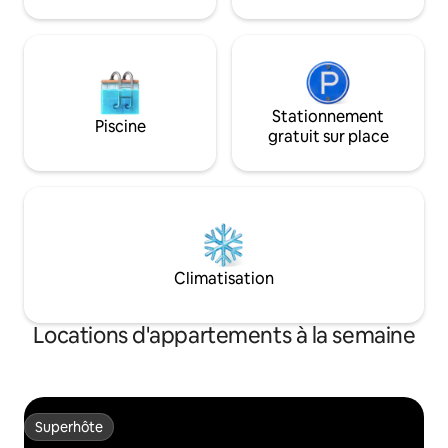
centre-ville d'AU, tout ce dont vous avez
les deux chambres • À 2 minutes à pi
besoin est à quelques minutes
de Toomer's Corne
seulement.
Stationnement
Piscine
gratuit sur place
Climatisation
Locations d'appartements à la semaine
Superhôte
Superhôte