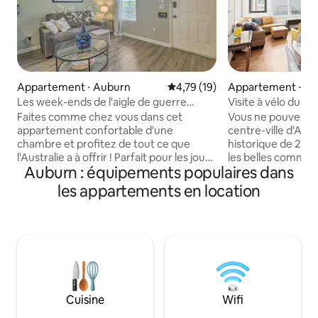
Appartement ⋅ Auburn
Évaluation moyenne sur la base
4,79 (19)
Appartement ⋅ A
Les week-ends de l'aigle de guerre
Visite à vélo du ce
commencent ici : appartement élégant
Faites comme chez vous dans cet
Vous ne pouvez pa
à Auburn
appartement confortable d'une
centre-ville d'Auburn ! Cet app
chambre et profitez de tout ce que
historique de 2 c
l'Australie a à offrir ! Parfait pour les jours
les belles commodi
Auburn : équipements populaires dans
de match, les visites de campus ou un
vous feront facil
week-end, l'espace est conçu pour le
charme du plus bea
les appartements en location
confort et la facilité. La chambre dispose
Découvrez les ima
d'un lit queen size, avec un canapé-lit
centre-ville d'Aub
dans le séjour. Situé à 1 mile de l'AU, cet
relaxant au derni
appartement vous met à proximité du
d'origine du centre-ville. 
campus, des restaurants, des magasins
d'hébergement de 
et des attractions locales. Profitez
Appartement au d
également de l'accès à 2 piscines et
accessible par des
courts de tennis. Qu'il s'agisse
stationnement privée • A
Cuisine
Wifi
d'encourager les Tigers ou d'explorer le
bienvenus •Salles 