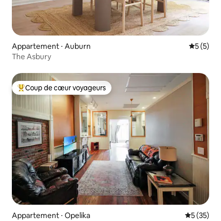
Appartement ⋅ Auburn
Évaluatio
5 (5)
The Asbury
Coup de cœur voyageurs
Coups de cœur voyageurs les plus appréciés
Appartement ⋅ Opelika
Évaluation
5 (35)