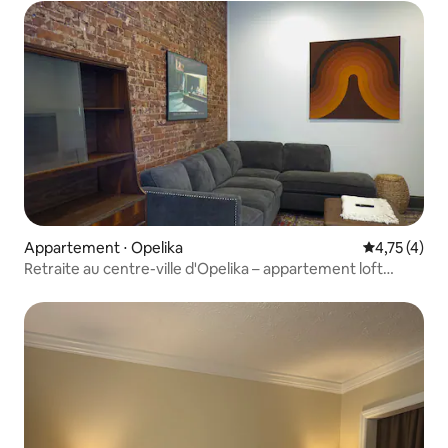
Appartement ⋅ Opelika
Évaluation m
4,75 (4)
Retraite au centre-ville d'Opelika – appartement loft
historique