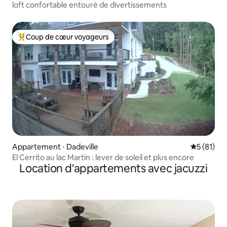
loft confortable entouré de divertissements
Coup de cœur voyageurs
Coups de cœur voyageurs les plus appréciés
Appartement ⋅ Dadeville
Évaluation
5 (81)
El Cerrito au lac Martin : lever de soleil et plus encore
Location d'appartements avec jacuzzi