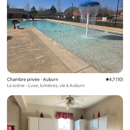
Chambre privée ⋅ Auburn
Évaluation m
4,7 (10)
La scène - Luxe, lumières, vie à Auburn