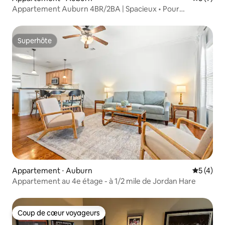
Appartement Auburn 4BR/2BA | Spacieux • Pour
8 personnes
Superhôte
Superhôte
Appartement ⋅ Auburn
Évaluatio
5 (4)
Appartement au 4e étage - à 1/2 mile de Jordan Hare
Coup de cœur voyageurs
Coup de cœur voyageurs