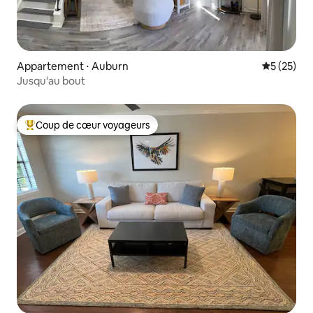
Appartement ⋅ Auburn
Évaluation
5 (25)
Jusqu'au bout
Coup de cœur voyageurs
Coups de cœur voyageurs les plus appréciés