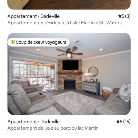
Appartement ⋅ Dadeville
Évaluatio
5 (3)
Appartement en résidence à Lake Martin à StillWaters
Coup de cœur voyageurs
Coups de cœur voyageurs les plus appréciés
Appartement ⋅ Dadeville
Évaluation
5 (15)
Appartement de luxe au bord du lac Martin