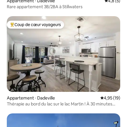
Appartement ⋅ Dadeville
Évaluation 
4,8 (5)
Rare appartement 3B/2BA à Stillwaters
Coup de cœur voyageurs
Coups de cœur voyageurs les plus appréciés
Appartement ⋅ Dadeville
Évaluation mo
4,95 (19)
Thérapie au bord du lac sur le lac Martin ! À 30 minutes
d'Auburn !