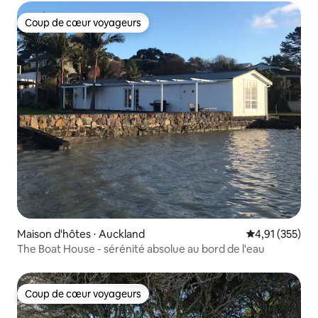
Coup de cœur voyageurs
Coup de cœur voyageurs
Maison d'hôtes ⋅ Auckland
Évaluation moy
4,91 (355)
The Boat House - sérénité absolue au bord de l'eau
Coup de cœur voyageurs
Coup de cœur voyageurs