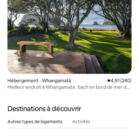
Hébergement ⋅ Whangamatā
Évaluation moy
4,91 (240)
Meilleur endroit à Whangamata : bach en bord de mer des
années 1950
Destinations à découvrir
Autres types de logements
Activités