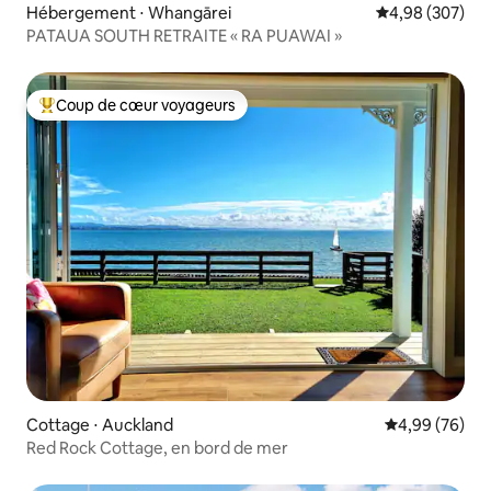
Hébergement ⋅ Whangārei
Évaluation moy
4,98 (307)
PATAUA SOUTH RETRAITE « RA PUAWAI »
Coup de cœur voyageurs
Coups de cœur voyageurs les plus appréciés
Cottage ⋅ Auckland
Évaluation mo
4,99 (76)
Red Rock Cottage, en bord de mer