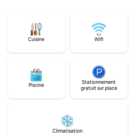
petite tranche de paradis en bord de
bas, y compris la d
mer. Le chalet bordé de bois est
la vasque, la salle à
confortable, simple et ouvert avec
manger/salon/kit
cuisine et salle à manger combinées. Les
au sol en hiver. G
installations de cuisson comprennent
extérieure avec mo
une plaque de cuisson à 2 zones, un four
jardin avec vue sur
à micro-ondes, un barbecue Webber
Rangitoto. Machine à café Nespresso.
Cuisine
Wifi
pour bébé (au gaz fourni), un
Stationnement hors rue.
réfrigérateur/congélateur vertical
recharge de VE pen
moderne. Lit Queen au niveau du sol.
Stationnement
Piscine
gratuit sur place
Climatisation