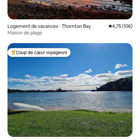
Logement de vacances ⋅ Thornton Bay
Évaluation moy
4,75 (106)
Maison de plage
Coup de cœur voyageurs
Coups de cœur voyageurs les plus appréciés