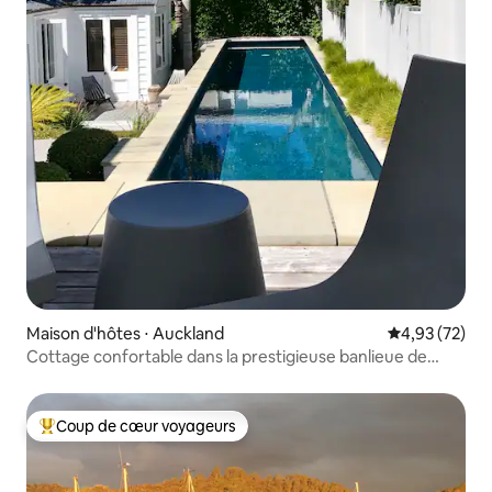
Maison d'hôtes ⋅ Auckland
Évaluation mo
4,93 (72)
Cottage confortable dans la prestigieuse banlieue de
Herne Bay
Coup de cœur voyageurs
Coups de cœur voyageurs les plus appréciés