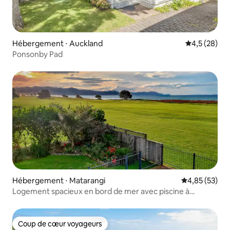
Hébergement ⋅ Auckland
Évaluation m
4,5 (28)
Ponsonby Pad
Hébergement ⋅ Matarangi
Évaluation mo
4,85 (53)
Logement spacieux en bord de mer avec piscine à
Matarangi
Coup de cœur voyageurs
Coup de cœur voyageurs