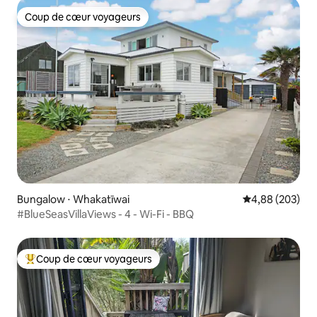
Coup de cœur voyageurs
Coup de cœur voyageurs
Bungalow ⋅ Whakatīwai
Évaluation moy
4,88 (203)
#BlueSeasVillaViews - 4 - Wi-Fi - BBQ
Coup de cœur voyageurs
Coups de cœur voyageurs les plus appréciés