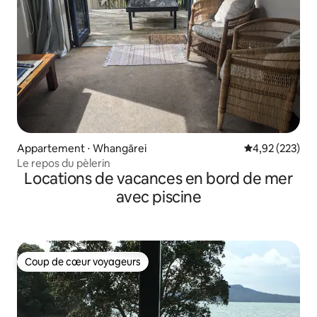
Appartement ⋅ Whangārei
Évaluation moy
4,92 (223)
Le repos du pèlerin
Locations de vacances en bord de mer
avec piscine
Coup de cœur voyageurs
Coup de cœur voyageurs