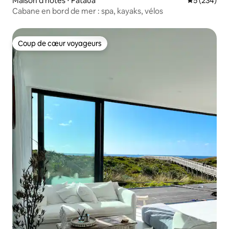
Maison d'hôtes ⋅ Pataua
Évaluation 
5 (234)
Cabane en bord de mer : spa, kayaks, vélos
Coup de cœur voyageurs
Coup de cœur voyageurs