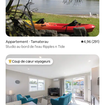
Appartement ⋅ Tamaterau
Évaluation moy
4,96 (291)
Studio au bord de l'eau Ripples n Tide
Coup de cœur voyageurs
Coups de cœur voyageurs les plus appréciés