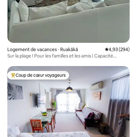
Logement de vacances ⋅ Ruakākā
Évaluation moy
4,93 (294)
Sur la plage ! Pour les familles et les amis | Capacité
d'accueil de 12 personnes
Coup de cœur voyageurs
Coups de cœur voyageurs les plus appréciés