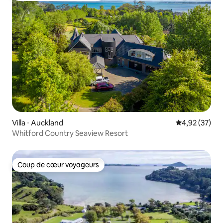
Villa ⋅ Auckland
Évaluation mo
4,92 (37)
Whitford Country Seaview Resort
Coup de cœur voyageurs
Coup de cœur voyageurs