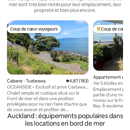
mer sont très bien notés pour leur emplacement, leur
propreté et bien plus encore.
Coup de cœur voyageurs
Coup de cœur 
Coup de cœur voyageurs
Coups de cœur vo
Appartement en r
Cabane ⋅ Tuateawa
Évaluation moyenne sur la base 
4,87 (183)
⋅ Auckland
Vie 5 étoiles en b
OCEANSIDE ~ Exclusif et privé Castaway
Emplacement parfai
Cottage
Chalet simple et rustique situé sur le
partie d'une mais
front de mer et dans une position
niveau sur le fro
privilégiée pour ne rien faire d'autre que
Bay. À seulement 3-4 minutes à pied du
de vous asseoir et profiter de
bus, des boutiques
Auckland : équipements populaires dans
l'emplacement et du paysage
Deux grandes cha
incroyables. Castaway Cottage accueille
les locations en bord de mer
grande salle de b
les couples pour faire l'expérience d'une
l'usage exclusif d