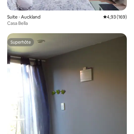
Suite ⋅ Auckland
Évaluation moy
4,93 (169)
Casa Bella
Superhôte
Superhôte