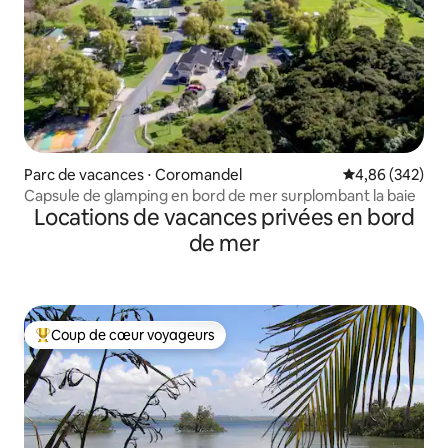
Parc de vacances ⋅ Coromandel
Évaluation moy
4,86 (342)
Capsule de glamping en bord de mer surplombant la baie
Locations de vacances privées en bord
de mer
Coup de cœur voyageurs
Coups de cœur voyageurs les plus appréciés