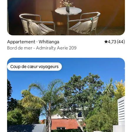
Appartement ⋅ Whitianga
Évaluation mo
4,73 (44)
Bord de mer - Admiralty Aerie 209
Coup de cœur voyageurs
Coup de cœur voyageurs