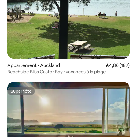
Appartement ⋅ Auckland
Évaluation moy
4,86 (187)
Beachside Bliss Castor Bay : vacances à la plage
Superhôte
Superhôte