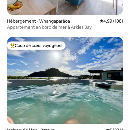
Hébergement ⋅ Whangaparāoa
Évaluation moy
4,99 (108)
Appartement en bord de mer à Arkles Bay
Coup de cœur voyageurs
Coups de cœur voyageurs les plus appréciés