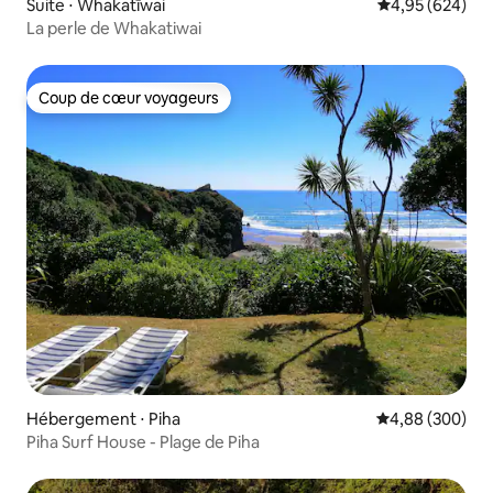
Suite ⋅ Whakatīwai
Évaluation moy
4,95 (624)
La perle de Whakatiwai
Coup de cœur voyageurs
Coup de cœur voyageurs
Hébergement ⋅ Piha
Évaluation moy
4,88 (300)
Piha Surf House - Plage de Piha