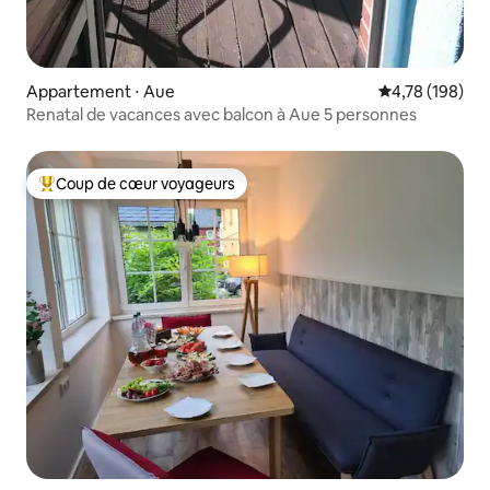
Appartement ⋅ Aue
Évaluation moy
4,78 (198)
Renatal de vacances avec balcon à Aue 5 personnes
Coup de cœur voyageurs
Coups de cœur voyageurs les plus appréciés