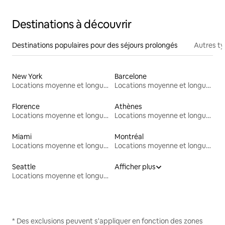
Destinations à découvrir
Destinations populaires pour des séjours prolongés
Autres t
New York
Barcelone
Locations moyenne et longue durée
Locations moyenne et longue durée
Florence
Athènes
Locations moyenne et longue durée
Locations moyenne et longue durée
Miami
Montréal
Locations moyenne et longue durée
Locations moyenne et longue durée
Seattle
Afficher plus
Locations moyenne et longue durée
* Des exclusions peuvent s'appliquer en fonction des zones