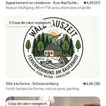
Appartement en résidence ⋅ Aue-Bad Schlem
Évaluation mo
4,93 (57)
a
Maison Wolfgang, 89 m² FW avec cheminée et jardin
Coup de cœur voyageurs
Coups de cœur voyageurs les plus appréciés
Gîte à la ferme ⋅ Schwarzenberg
Évaluation mo
4,96 (28)
Forêt-temps à la ferme, nature pure, parking
Coup de cœur voyageurs
Coup de cœur voyageurs