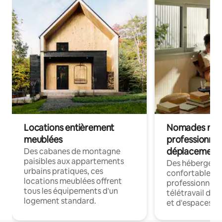
Locations entièrement
Nomades num
meublées
professionnel
déplacement
Des cabanes de montagne
paisibles aux appartements
Des hébergem
urbains pratiques, ces
confortables p
locations meublées offrent
professionnels
tous les équipements d'un
télétravail dis
logement standard.
et d'espaces de