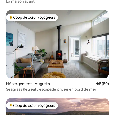
La maison avant
Coup de cœur voyageurs
Coups de cœur voyageurs les plus appréciés
Hébergement ⋅ Augusta
Évaluation
5 (50)
Seagrass Retreat : escapade privée en bord de mer
Coup de cœur voyageurs
Coups de cœur voyageurs les plus appréciés