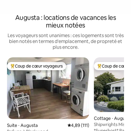
Augusta : locations de vacances les
mieux notées
Les voyageurs sont unanimes : ces logements sont très
bien notés en termes d'emplacement, de propreté et
plus encore.
Coup de cœur voyageurs
Coup de cœur 
Coups de cœur voyageurs les plus appréciés
Coups de cœur vo
Cottage ⋅ August
Shipwrights Mistr
Suite ⋅ Augusta
Évaluation moyenne sur la base 
4,89 (111)
*Superhost* Parfaitement nichée sur les