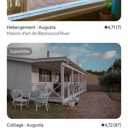
Hébergement ⋅ Augusta
Évaluation 
4,71 (7)
Maison d'art de Blackwood River
Superhôte
Superhôte
Cottage ⋅ Augusta
Évaluation mo
4,72 (87)