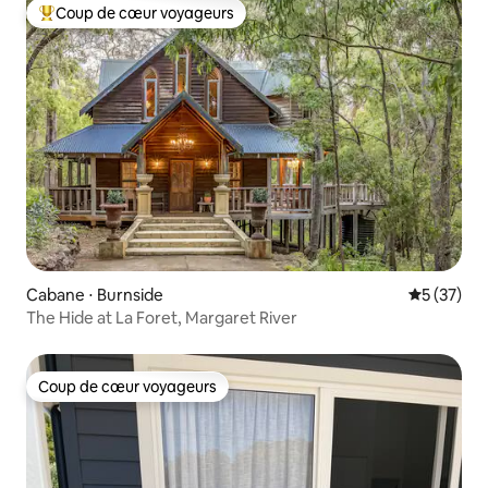
Coup de cœur voyageurs
Coups de cœur voyageurs les plus appréciés
Cabane ⋅ Burnside
Évaluation
5 (37)
The Hide at La Foret, Margaret River
Coup de cœur voyageurs
Coup de cœur voyageurs