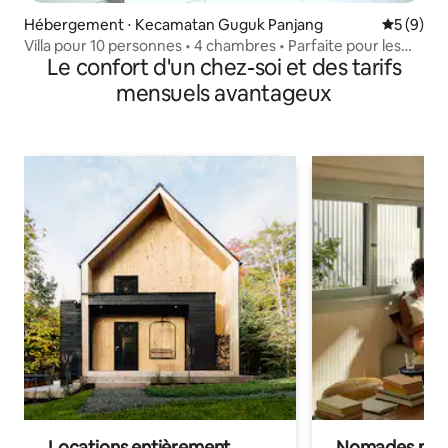
Hébergement ⋅ Kecamatan Guguk Panjang
Évaluatio
5 (9)
Villa pour 10 personnes • 4 chambres • Parfaite pour les
Le confort d'un chez-soi et des tarifs
groupes
mensuels avantageux
Locations entièrement
Nomades num