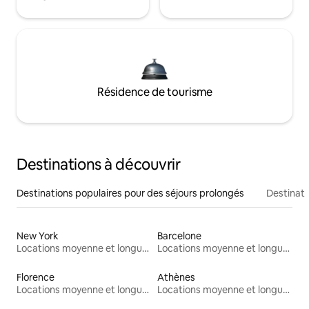
Résidence de tourisme
Destinations à découvrir
Destinations populaires pour des séjours prolongés
Destinati
New York
Barcelone
Locations moyenne et longue durée
Locations moyenne et longue durée
Florence
Athènes
Locations moyenne et longue durée
Locations moyenne et longue durée