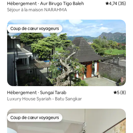
Hébergement ⋅ Aur Birugo Tigo Baleh
Évaluation mo
4,74 (35)
Séjour à la maison NARAHMA
Coup de cœur voyageurs
Coup de cœur voyageurs
Hébergement ⋅ Sungai Tarab
Évaluatio
5 (8)
Luxury House Syariah - Batu Sangkar
Coup de cœur voyageurs
Coup de cœur voyageurs