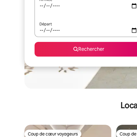
Départ
Rechercher
Loca
Coup de cœur voyageurs
Coup de
Coup de cœur voyageurs
Coup de