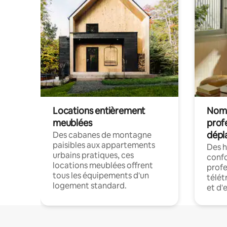
Locations entièrement
Noma
meublées
prof
dépl
Des cabanes de montagne
paisibles aux appartements
Des 
urbains pratiques, ces
confo
locations meublées offrent
profe
tous les équipements d'un
télét
logement standard.
et d'