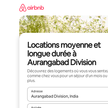
Aller
directement
au
contenu
Locations moyenne et
longue durée à
Aurangabad Division
Découvrez des logements où vous vous sente
comme chez vous pour un séjour d'un mois ou
plus.
Adresse
Lorsque les résultats s'affichent, utilisez les flèc
Arrivée