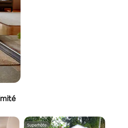
imité
Superhôte
Superhôte