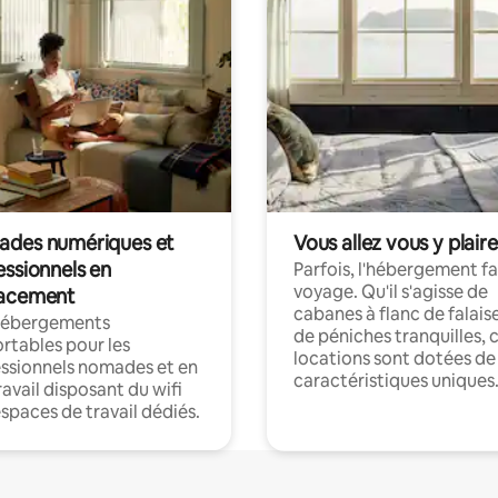
des numériques et
Vous allez vous y plaire
essionnels en
Parfois, l'hébergement fai
voyage. Qu'il s'agisse de
acement
cabanes à flanc de falais
hébergements
de péniches tranquilles, 
rtables pour les
locations sont dotées de
ssionnels nomades et en
caractéristiques uniques
ravail disposant du wifi
espaces de travail dédiés.