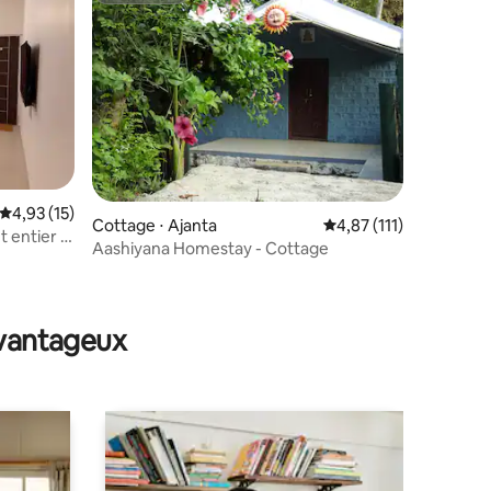
Évaluation moyenne sur la base de 15 commentaires : 4,93 sur 5
4,93 (15)
Cottage ⋅ Ajanta
Évaluation moyenne su
4,87 (111)
 entier |
Aashiyana Homestay - Cottage
taires : 4,89 sur 5
avantageux