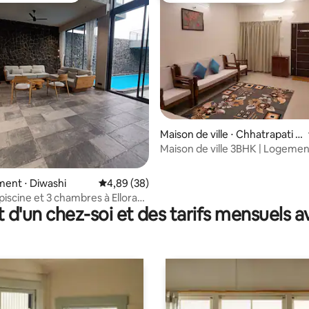
 la base de 66 commentaires : 4,89 sur 5
Maison de ville ⋅ Chhatrapati S
ambhaji Nagar
Maison de ville 3BHK | Logement
MIDC Bidkin & Waluj
ent ⋅ Diwashi
Évaluation moyenne sur la base de 38 commen
4,89 (38)
 piscine et 3 chambres à Ellora
t d'un chez-soi et des tarifs mensuels 