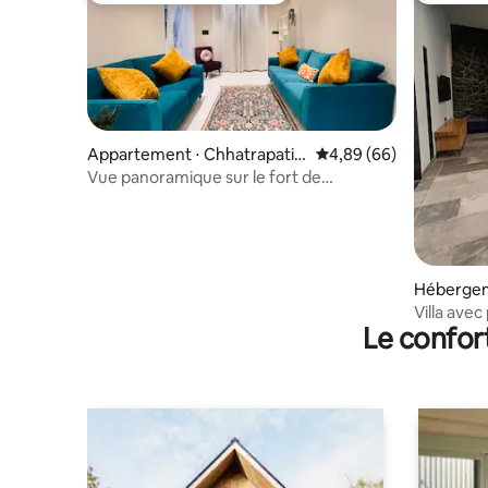
Appartement ⋅ Chhatrapati S
Évaluation moyenne sur
4,89 (66)
ambhaji Nagar
Vue panoramique sur le fort de
Daulatabad
Hébergem
Villa avec
Le confor
Caves