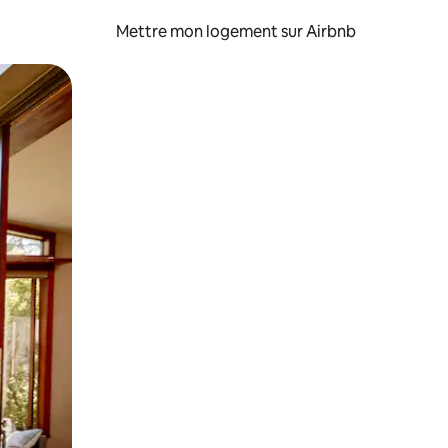
Mettre mon logement sur Airbnb
sant glisser.