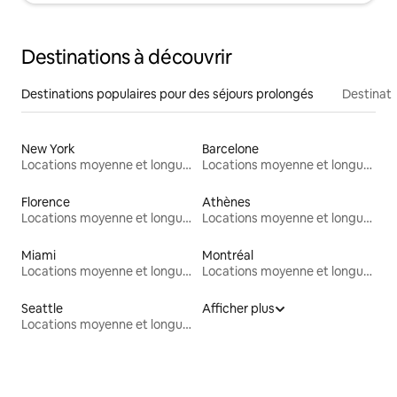
Destinations à découvrir
Destinations populaires pour des séjours prolongés
Destinati
New York
Barcelone
Locations moyenne et longue durée
Locations moyenne et longue durée
Florence
Athènes
Locations moyenne et longue durée
Locations moyenne et longue durée
Miami
Montréal
Locations moyenne et longue durée
Locations moyenne et longue durée
Seattle
Afficher plus
Locations moyenne et longue durée