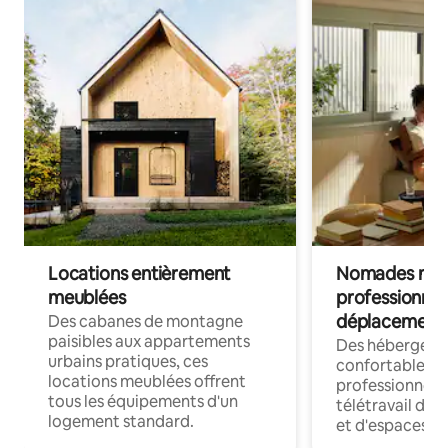
Locations entièrement
Nomades num
meublées
professionnel
déplacement
Des cabanes de montagne
paisibles aux appartements
Des hébergem
urbains pratiques, ces
confortables p
locations meublées offrent
professionnels
tous les équipements d'un
télétravail dis
logement standard.
et d'espaces de