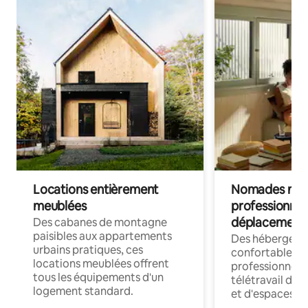
Locations entièrement
Nomades num
meublées
professionnel
déplacement
Des cabanes de montagne
paisibles aux appartements
Des hébergem
urbains pratiques, ces
confortables p
locations meublées offrent
professionnels
tous les équipements d'un
télétravail dis
logement standard.
et d'espaces de