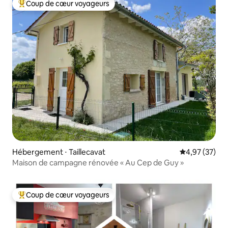
Coup de cœur voyageurs
Coups de cœur voyageurs les plus appréciés
Hébergement ⋅ Taillecavat
Évaluation mo
4,97 (37)
Maison de campagne rénovée « Au Cep de Guy »
Coup de cœur voyageurs
Coups de cœur voyageurs les plus appréciés