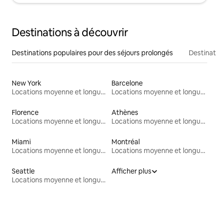
Destinations à découvrir
Destinations populaires pour des séjours prolongés
Destinati
New York
Barcelone
Locations moyenne et longue durée
Locations moyenne et longue durée
Florence
Athènes
Locations moyenne et longue durée
Locations moyenne et longue durée
Miami
Montréal
Locations moyenne et longue durée
Locations moyenne et longue durée
Seattle
Afficher plus
Locations moyenne et longue durée