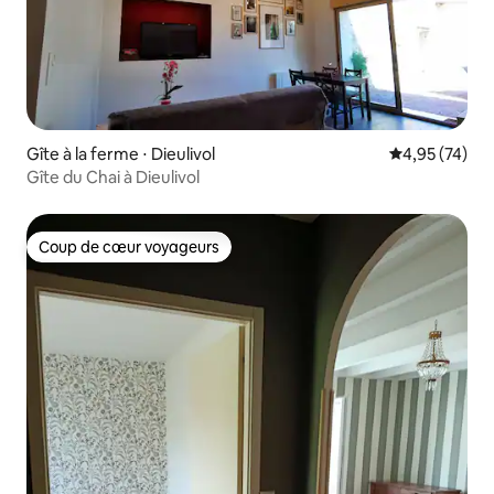
Gîte à la ferme ⋅ Dieulivol
Évaluation mo
4,95 (74)
Gîte du Chai à Dieulivol
Coup de cœur voyageurs
Coup de cœur voyageurs