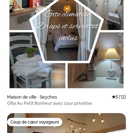
Maison de ville ⋅ Seyches
Évaluation
5 (12)
Gîte Au Petit Bonheur avec cour privative
Coup de cœur voyageurs
Coup de cœur voyageurs