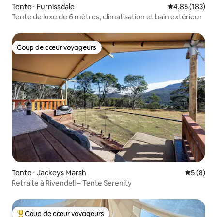
Tente ⋅ Furnissdale
Évaluation moy
4,85 (183)
Tente de luxe de 6 mètres, climatisation et bain extérieur
Coup de cœur voyageurs
Coup de cœur voyageurs
Tente ⋅ Jackeys Marsh
Évaluatio
5 (8)
Retraite à Rivendell – Tente Serenity
Coup de cœur voyageurs