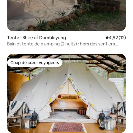
Tente ⋅ Shire of Dumbleyung
Évaluation mo
4,92 (12)
Bain et tente de glamping (2 nuits) : hors des sentiers
battus
Coup de cœur voyageurs
Coup de cœur voyageurs