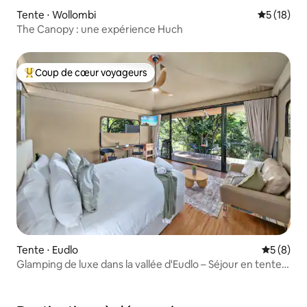
Tente ⋅ Wollombi
Évaluation
5 (18)
The Canopy : une expérience Huch
Coup de cœur voyageurs
Coups de cœur voyageurs les plus appréciés
Tente ⋅ Eudlo
Évaluatio
5 (8)
Glamping de luxe dans la vallée d'Eudlo – Séjour en tente
acceptant les animaux !