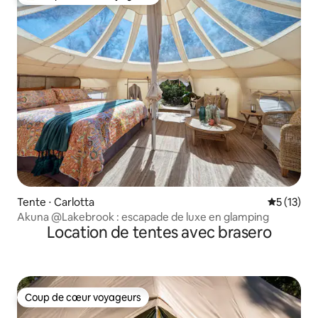
Coups de cœur voyageurs les plus appréciés
Tente ⋅ Carlotta
Évaluation
5 (13)
Akuna @Lakebrook : escapade de luxe en glamping
Location de tentes avec brasero
Coup de cœur voyageurs
Coup de cœur voyageurs