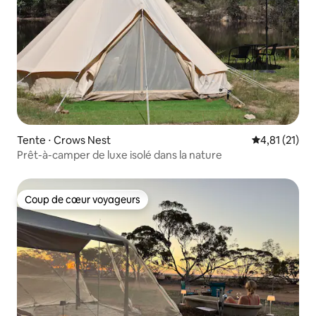
Tente ⋅ Crows Nest
Évaluation mo
4,81 (21)
Prêt-à-camper de luxe isolé dans la nature
Coup de cœur voyageurs
Coup de cœur voyageurs