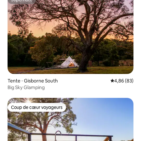
Superhôte
Tente ⋅ Gisborne South
Évaluation mo
4,86 (83)
Big Sky Glamping
Coup de cœur voyageurs
Coup de cœur voyageurs