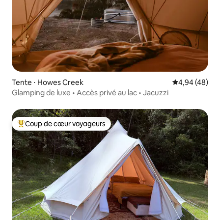
Tente ⋅ Howes Creek
Évaluation mo
4,94 (48)
Glamping de luxe • Accès privé au lac • Jacuzzi
Coup de cœur voyageurs
Coups de cœur voyageurs les plus appréciés