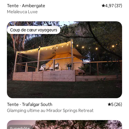
Tente ⋅ Ambergate
Évaluation mo
4,97 (37)
Melaleuca Luxe
Coup de cœur voyageurs
Coup de cœur voyageurs
Tente ⋅ Trafalgar South
Évaluation
5 (26)
Glamping ultime au Mirador Springs Retreat
Superhôte