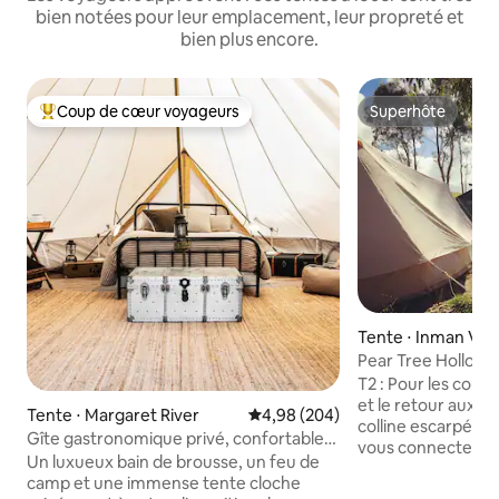
bien notées pour leur emplacement, leur propreté et
bien plus encore.
Coup de cœur voyageurs
Superhôte
Coups de cœur voyageurs les plus appréciés
Superhôte
Tente ⋅ Inman Vall
Pear Tree Hollow T2
T2 : Pour les coupl
et le retour aux 
Tente ⋅ Margaret River
Évaluation moyenne sur la base 
4,98 (204)
colline escarpée à 
Gîte gastronomique privé, confortable
vous connecter à 
et luxueux + feu de camp
Un luxueux bain de brousse, un feu de
Une tente cloche 
camp et une immense tente cloche
l'extérieur sous un