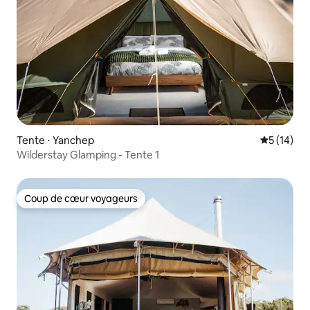
Tente ⋅ Yanchep
Évaluation
5 (14)
Wilderstay Glamping - Tente 1
Coup de cœur voyageurs
Coup de cœur voyageurs