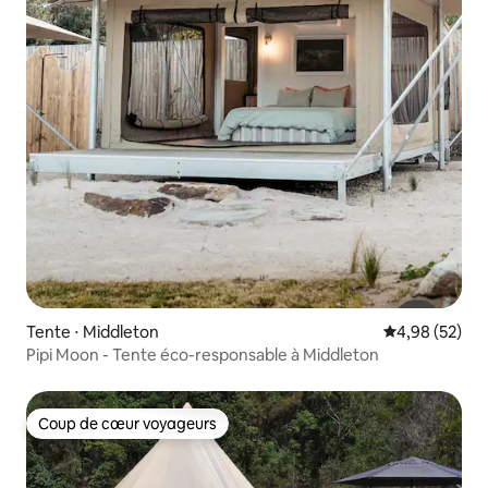
Tente ⋅ Middleton
Évaluation mo
4,98 (52)
Pipi Moon - Tente éco-responsable à Middleton
Coup de cœur voyageurs
Coup de cœur voyageurs