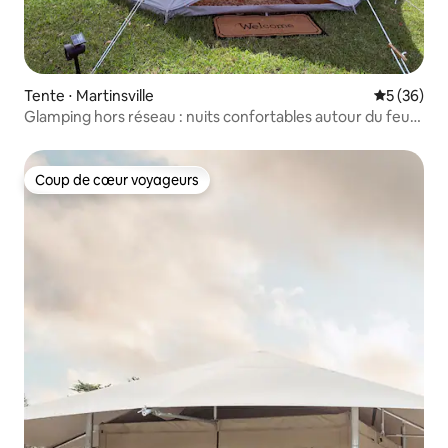
Tente ⋅ Martinsville
Évaluation
5 (36)
Glamping hors réseau : nuits confortables autour du feu
sous le ciel étoilé
Coup de cœur voyageurs
Coup de cœur voyageurs