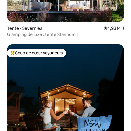
Tente ⋅ Severnlea
Évaluation mo
4,93 (41)
Glamping de luxe : tente Stannum !
Coup de cœur voyageurs
Coups de cœur voyageurs les plus appréciés