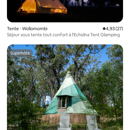
Tente ⋅ Wollomombi
Évaluation mo
4,93 (27)
Séjour sous tente tout confort à l'Echidna Tent Glamping
Superhôte
Superhôte