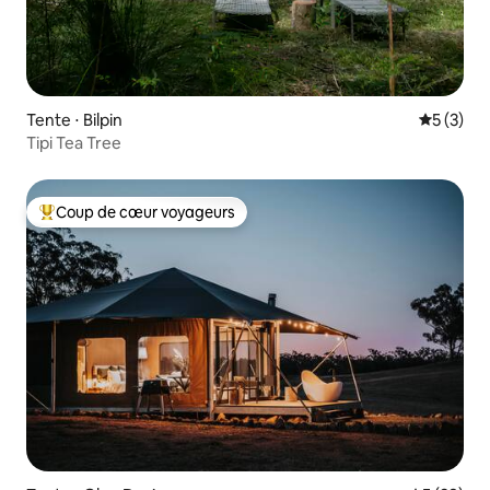
Tente ⋅ Bilpin
Évaluatio
5 (3)
Tipi Tea Tree
Coup de cœur voyageurs
Coups de cœur voyageurs les plus appréciés