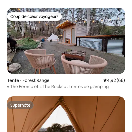
Coup de cœur voyageurs
Coup de cœur voyageurs
Tente ⋅ Forest Range
Évaluation mo
4,92 (66)
« The Ferns » et « The Rocks » : tentes de glamping
Superhôte
Superhôte