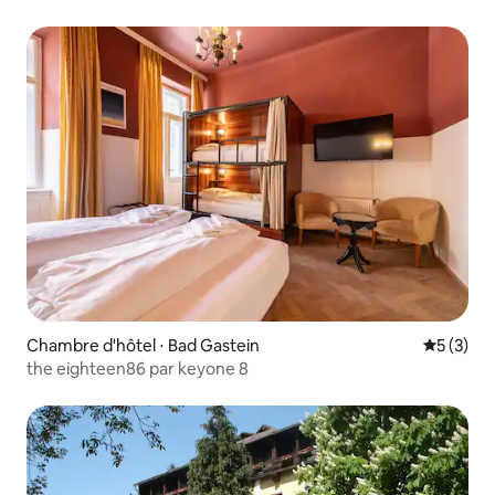
Chambre d'hôtel ⋅ Bad Gastein
Évaluatio
5 (3)
the eighteen86 par keyone 8