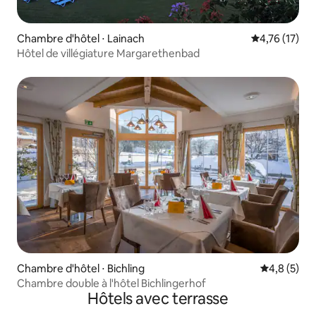
Chambre d'hôtel ⋅ Lainach
Évaluation mo
4,76 (17)
Hôtel de villégiature Margarethenbad
Chambre d'hôtel ⋅ Bichling
Évaluation 
4,8 (5)
Chambre double à l'hôtel Bichlingerhof
Hôtels avec terrasse