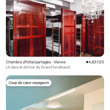
Chambre d'hôtel partagée ⋅ Vienne
Évaluation moy
4,83 (121)
Lit dans le dortoir du Grand Ferdinand
Coup de cœur voyageurs
Coup de cœur voyageurs