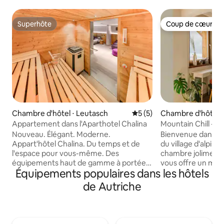
Superhôte
Coup de cœur vo
Superhôte
Coup de cœur vo
Chambre d'hôtel ⋅ Leutasch
Évaluation moyenne sur la 
5 (5)
Chambre d'hôtel ⋅ 
Appartement dans l'Aparthotel Chalina
Mountain Chill - 
petit déjeuner inc
Nouveau. Élégant. Moderne.
Bienvenue dans vot
Appart'hôtel Chalina. Du temps et de
du village d'alpini
l'espace pour vous-même. Des
chambre joliment
équipements haut de gamme à portée
vous offre un mél
Équipements populaires dans les hôtels
de main. Les montagnes du Tyrol juste
confort et de simpl
en face de vous. Les activités de Seefeld
détendre après une
de Autriche
sur votre liste. Ça va être bien, c'est
montagne. De la p
promis. Nous avons beaucoup à offrir.
pouvez commence
Certains pourraient même dire que
la nature – que ce 
nous avons tout. Mais nous préférons
ski de randonnée, 