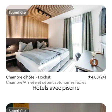
Superhôte
Superhôte
Chambre d'hôtel ⋅ Höchst
Évaluation mo
4,83 (24)
Chambre/Arrivée et départ autonomes faciles
Hôtels avec piscine
Superhôte