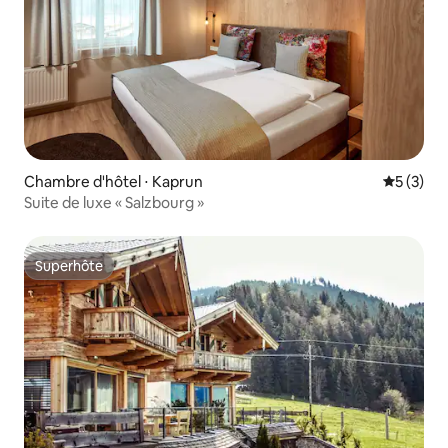
Chambre d'hôtel ⋅ Kaprun
Évaluatio
5 (3)
Suite de luxe « Salzbourg »
Superhôte
Superhôte