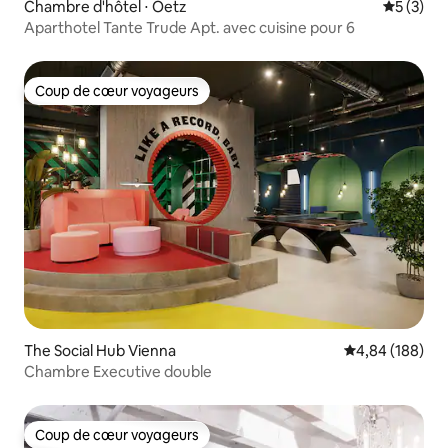
Chambre d'hôtel ⋅ Oetz
Évaluatio
5 (3)
Aparthotel Tante Trude Apt. avec cuisine pour 6
Coup de cœur voyageurs
Coup de cœur voyageurs
The Social Hub Vienna
Évaluation moy
4,84 (188)
Chambre Executive double
Coup de cœur voyageurs
Coup de cœur voyageurs