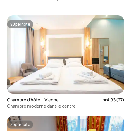
Superhôte
Superhôte
Chambre d'hôtel ⋅ Vienne
Évaluation mo
4,93 (27)
Chambre moderne dans le centre
Superhôte
Superhôte