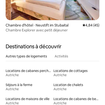
Chambre d'hôtel ⋅ Neustift im Stubaital
Évaluation mo
4,84 (45)
Chambre Explorer avec petit déjeuner
Destinations à découvrir
Autres types de logements
Activités
Locations de cabanes perchées
Locations de cottages
Autriche
Autriche
Séjours à la ferme
Location de chalets
Autriche
Autriche
Locations de maisons de ville
Locations de cabanes de berger
Autriche
Autriche