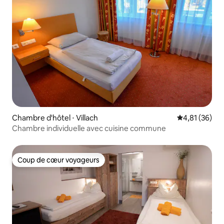
Chambre d'hôtel ⋅ Villach
Évaluation mo
4,81 (36)
Chambre individuelle avec cuisine commune
Coup de cœur voyageurs
Coup de cœur voyageurs