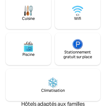
rester humbles et dire simplement que
simplement la mar
nous avons pensé à tout. Passionnés
également rejoind
nous-mêmes par les voyages en
domaine skiable d
appartement, nous savons exactement
pause détente, no
Cuisine
Wifi
ce dont vous avez besoin, ce que vous
terrasse et vue s
voulez et ce qui rend un séjour vraiment
invite.
spécial.
Stationnement
Piscine
gratuit sur place
Climatisation
Hôtels adaptés aux familles