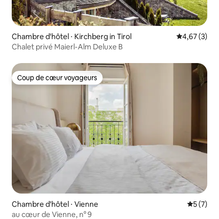
Chambre d'hôtel ⋅ Kirchberg in Tirol
Évaluation m
4,67 (3)
Chalet privé Maierl-Alm Deluxe B
Coup de cœur voyageurs
Coup de cœur voyageurs
Chambre d'hôtel ⋅ Vienne
Évaluatio
5 (7)
au cœur de Vienne, n° 9