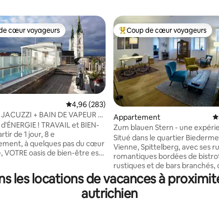
de cœur voyageurs
Coup de cœur voyageurs
 cœur voyageurs les plus appréciés
Coups de cœur voyageurs les p
Évaluation moyenne sur la base de 283 commen
4,96 (283)
+ JACUZZI + BAIN DE VAPEUR +
Appartement
É
r la base de 416 commentaires : 4,9 sur 5
Seulement pour votre détente
d'ÉNERGIE ! TRAVAIL et BIEN-
Zum blauen Stern - une expéri
mémorable à Vienne
Situé dans le quartier Biederme
ement, à quelques pas du cœur
Vienne, Spittelberg, avec ses ru
, VOTRE oasis de bien-être est
romantiques bordées de bistrot
 parfait, surtout MAINTENANT !
rustiques et de bars branchés,
domicile+ ++. Inondé de
restaurants chics et de lieux de
s les locations de vacances à proximi
vec terrasse privée sur le toit
rencontre pour étudiants, cet
t une piscine PRIVÉE, un
autrichien
appartement moderne est le p
a avec sauna et son téléphone,
départ idéal pour explorer la vill
extravagant élégant et une
centre-ville historique et
oderne. La bonne chose pour