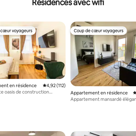
Résidences avec wifi
 cœur voyageurs
Coup de cœur voyageurs
 cœur voyageurs
Coup de cœur voyageurs
ent en résidence
Évaluation moyenne sur la base de 112 comme
4,92 (112)
 la base de 318 commentaires : 4,92 sur 5
 oasis de construction
Appartement en résidence
É
à Vienne
Appartement mansardé élégan
central avec terrasse et climati