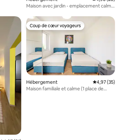
Maison avec jardin - emplacement calme
- dans le 19e arrondissement
Coup de cœur voyageurs
Coup de cœur voyageurs
Hébergement
Évaluation moyenne su
4,97 (35)
taires : 4,98 sur 5
Maison familiale et calme (1 place de
parking)