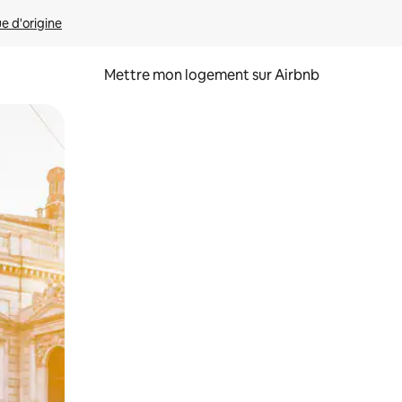
ue d'origine
Mettre mon logement sur Airbnb
sant glisser.