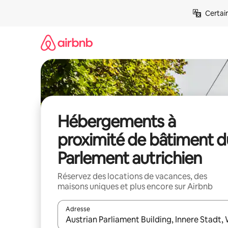
Aller
Certai
directement
au
contenu
Hébergements à
proximité de bâtiment d
Parlement autrichien
Réservez des locations de vacances, des
maisons uniques et plus encore sur Airbnb
Adresse
Lorsque les résultats s'affichent, utilisez les flèc