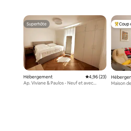
Superhôte
Coup 
Superhôte
Coups de
Hébergement
Évaluation moyenne sur
4,96 (23)
Héberge
Ap. Viviane & Paulos - Neuf et avec
Maison de 
terrasse #1
verdure -