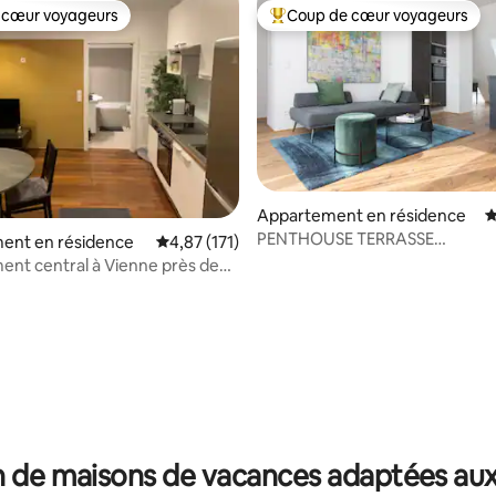
 cœur voyageurs
Coup de cœur voyageurs
 cœur voyageurs
Coups de cœur voyageurs les p
Appartement en résidence
É
PENTHOUSE TERRASSE
ent en résidence
Évaluation moyenne sur la base de 171 comme
4,87 (171)
ENSOLEILLÉE/avec climatisation
nt central à Vienne près de
proximité du MÉTRO
la base de 304 commentaires : 4,99 sur 5
asse
 de maisons de vacances adaptées aux