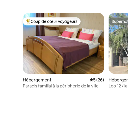
Coup de cœur voyageurs
Superhô
Coups de cœur voyageurs les plus appréciés
Superhô
Hébergement
Évaluation moyenne 
5 (26)
Héberge
Paradis familial à la périphérie de la ville
Leo 12 / l