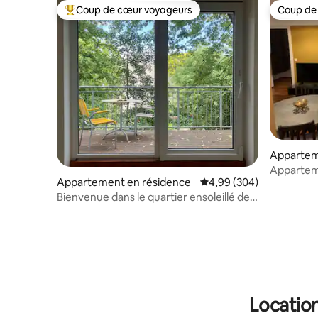
Coup de cœur voyageurs
Coup de
Coups de cœur voyageurs les plus appréciés
Coup de
Appartem
Apparteme
Appartement en résidence
Évaluation moyenne sur 
4,99 (304)
Neubaug
Bienvenue dans le quartier ensoleillé de
Vienne
Location