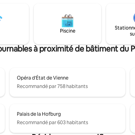
Mariahilferstrasse, la plus long
taires, les couples, les gens
commerçante de la ville, sont 
, en pause - tout simplement les
accessibles à pied. La station de métro
veulent avoir des moments
juste à côté vous connectera à 
TS ! Il suffit de prendre votre
ville et à ses environs. Profitez
Stationn
vec relaaaaaaax MAINTENANT !
nous pensons être le meilleur
Piscine
su
emplacement de Vienne !
ournables à proximité de bâtiment du 
Opéra d'État de Vienne
Recommandé par 758 habitants
Palais de la Hofburg
Recommandé par 603 habitants