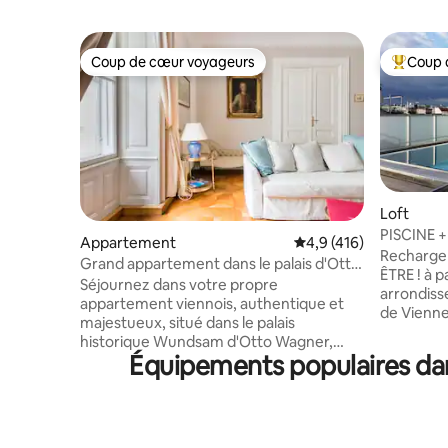
Coup de cœur voyageurs
Coup 
Coup de cœur voyageurs
Coups de
Loft
PISCINE 
Appartement
Évaluation moyenne su
4,9 (416)
SAUNA ! 
Recharge 
Grand appartement dans le palais d'Otto
ÊTRE ! à partir de 1 jour, 8 e
Wagner / Petit déjeuner
Séjournez dans votre propre
arrondiss
appartement viennois, authentique et
de Vienne
majestueux, situé dans le palais
l'endroit
historique Wundsam d'Otto Wagner,
bureau à 
Équipements populaires dan
juste entre le Parlement et l'hôtel de ville.
lumière, a
206 m² pour un maximum de
comprenan
10 personnes. Profitez des deux ailes
espace sp
indépendantes reliées par un hall
un salon 
d'entrée privé. Idéal pour les familles, les
cuisine m