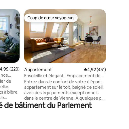
Appartem
Coup de cœur voyageurs
Coup
lus appréciés
Coup de cœur voyageurs
Coups d
Appartem
N'avez-vo
quelques 
cette épo
début du 
encore un
pouvoir d
royale d'
taires : 4,96 sur 5
ville étai
valuation moyenne sur la base de 220 commentaires : 4,99 sur 5
4,99 (220)
Appartement
Évaluation moyenne sur
4,92 (451)
considér
ence
Ensoleillé et élégant | Emplacement de
magique p
choix, lit King Size et balcon
ier de
Entrez dans le confort de votre élégant
scientifi
elles
appartement sur le toit, baigné de soleil,
tendance
s à bière
avec des équipements exceptionnels
maintenant l'o
 de
dans le centre de Vienne. À quelques pas
vidéo sur
té de bâtiment du Parlement
de la place Radetzkyplatz et du Danube,
l'appartement promet une retraite
oint de
urbaine, à distance de marche des
e. Le
meilleurs restaurants, magasins,
attractions et monuments de la ville.