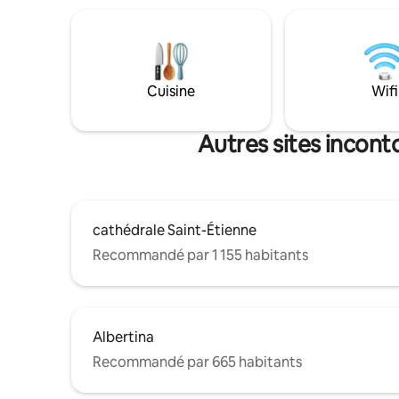
amis ou les collègues voyageant
les céliba
ensemble. Un verre gravé d'origine, des
d'affaires
chambres spacieuses, une arrivée
gens qui 
autonome facile et la livraison du petit-
INSOUCIAN
déjeuner complètent l'expérience. Du
bureau a
Cuisine
Wifi
linge de lit de qualité hôtelière, des
peignoirs moelleux et un panier de petit-
déjeuner frais livré à votre porte.
Autres sites incont
cathédrale Saint-Étienne
Recommandé par 1 155 habitants
Albertina
Recommandé par 665 habitants