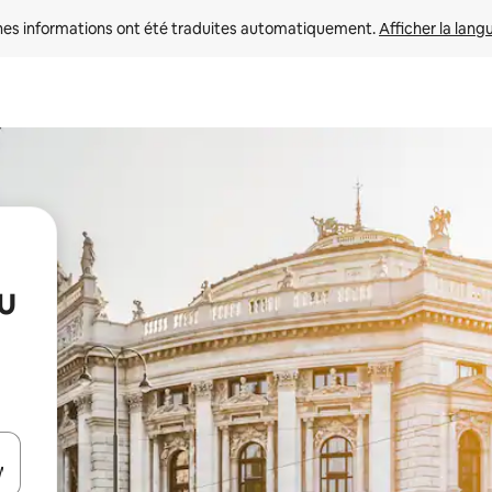
nes informations ont été traduites automatiquement. 
Afficher la lang
u
hes vers le haut et vers le bas pour les parcourir ou en appuyant et en fai