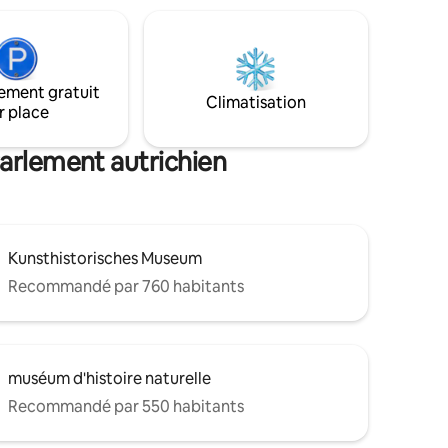
ue rue
L'authentique Vienne sous son meilleur
facilement
jour ! Lit ✔ king size + canapé convertible
Espace ✔ de vie ouvert Cuisine ✔
toute la
entièrement équipée Balcon ✔ privé
 de ce que
Télévision ✔ connectée Wifi ✔ haut débit
ement gratuit
Climatisation
✔ Climatisation Lire la suite ↓
r place
Parlement autrichien
Kunsthistorisches Museum
Recommandé par 760 habitants
muséum d'histoire naturelle
Recommandé par 550 habitants