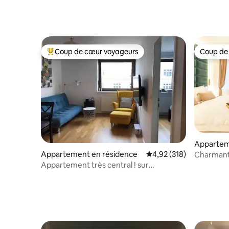
Coup de cœur voyageurs
Coup de
Coups de cœur voyageurs les plus appréciés
Coup de
Appartem
Appartement en résidence
Évaluation moyenne sur
4,92 (318)
Charmante
ancienne 
Appartement très central ! sur
Mariahilfer Straße et U-bahn