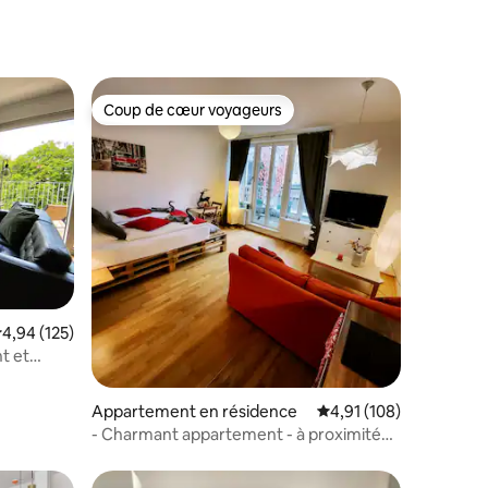
Coup de cœur voyageurs
Coup de cœur voyageurs
ntaires : 4,92 sur 5
valuation moyenne sur la base de 125 commentaires : 4,94 sur 5
4,94 (125)
t et
sation
Appartement en résidence
Évaluation moyenne sur
4,91 (108)
- Charmant appartement - à proximité
du centre-ville