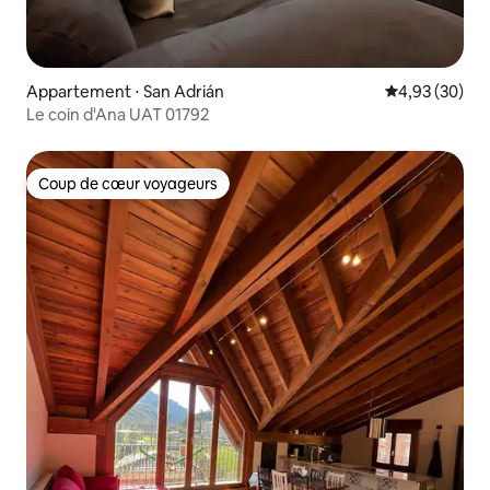
Appartement ⋅ San Adrián
Évaluation mo
4,93 (30)
Le coin d'Ana UAT 01792
Coup de cœur voyageurs
Coup de cœur voyageurs