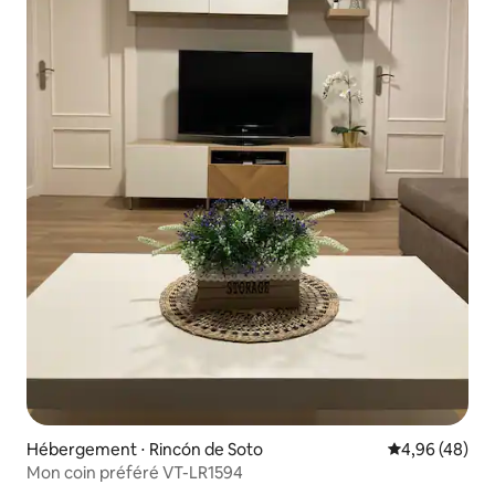
Hébergement ⋅ Rincón de Soto
Évaluation mo
4,96 (48)
Mon coin préféré VT-LR1594