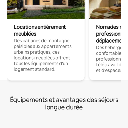
Locations entièrement
Nomades num
meublées
professionnel
déplacement
Des cabanes de montagne
paisibles aux appartements
Des hébergem
urbains pratiques, ces
confortables p
locations meublées offrent
professionnels
tous les équipements d'un
télétravail dis
logement standard.
et d'espaces de
Équipements et avantages des séjours
longue durée