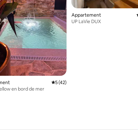
Appartement
UP LaVie DUX
 la base de 68 commentaires : 4,99 sur 5
ment
Évaluation moyenne sur la base de 42 co
5 (42)
ellow en bord de mer