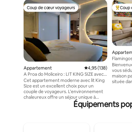
Coup de cœur voyageurs
Coup 
Coup de cœur voyageurs
Coups de
Apparte
Flamingos
sur le can
Bienvenue
Appartement
Évaluation moyenne sur
4,95 (138)
vous sédu
A Proa do Moliceiro : LIT KING SIZE avec
maison pa
miroir mural
Cet appartement moderne avec lit King
située dan
Size est un excellent choix pour un
ville. Ave
couple de voyageurs. L'environnement
imprenabl
chaleureux offre un séjour unique à
unique es
Équipements popul
proximité du centre privilégié d'Aveiro.
voyage inoub
Cet appartement fait partie d'un
meilleur 
bâtiment extraordinairement haut de
découvrir Aveiro. » «
gamme et tout neuf près de la gare, des
et voir le c
arrêts de bus, du centre commercial et
nous som
des zones de stationnement gratuites.
habitants