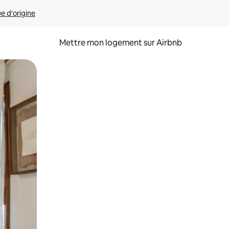
ue d'origine
Mettre mon logement sur Airbnb
sant glisser.