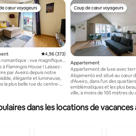
de cœur voyageurs
Coup de cœur voyageurs
 cœur voyageurs les plus appréciés
Coup de cœur voyageurs
ment
Évaluation moyenne sur la base de 373 commen
4,96 (373)
 romantique : vue magnifique
Appartement
al
 à Flamingos House ! Laissez-
Appartement de luxe avec terr
 la base de 138 commentaires : 4,95 sur 5
ire par Aveiro depuis notre
balcon - Centre
Alojamento est situé au cœur de 
isible, élégante et lumineuse,
d'Aveiro, dans l'un des quartiers
s la plus belle rue du centre-
emblématiques et les plus beau
c ses fenêtres offrant une vue
ville, à moins de 100 mètres du 
e sur le canal, ce logement
São Roque, à côté du marché a
t la pièce maîtresse de votre
poissons et de toute la zone de
aires dans les locations de vacances à
liable à travers la ville ! « Le
restauration. Il est idéal pour ceux qui
emplacement possible pour
apprécient le confort et veulen
 Ouvrir les fenêtres
connaître la ville. Le logement 
anal est magique. » « Nous
décoration exclusive. Avec une
mes sentis comme des
connexion Wi-Fi gratuite, la cli
, pas comme des touristes. »