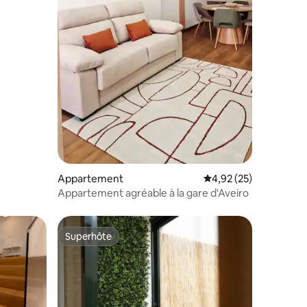
Appartement
Évaluation moyenne su
4,92 (25)
Appartement agréable à la gare d'Aveiro
Superhôte
Superhôte