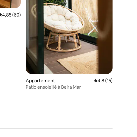
Évaluation moyenne sur la base de 60 commentaires : 4,85 sur 5
4,85 (60)
Appartement
Évaluation moyenne s
4,8 (15)
mmentaires : 5 sur 5
Patio ensoleillé à Beira Mar