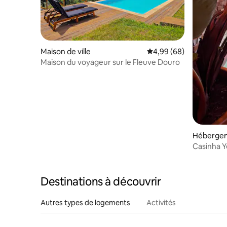
Maison de ville
Évaluation moyenne sur
4,99 (68)
Maison du voyageur sur le Fleuve Douro
Héberge
Casinha Y
Destinations à découvrir
Autres types de logements
Activités