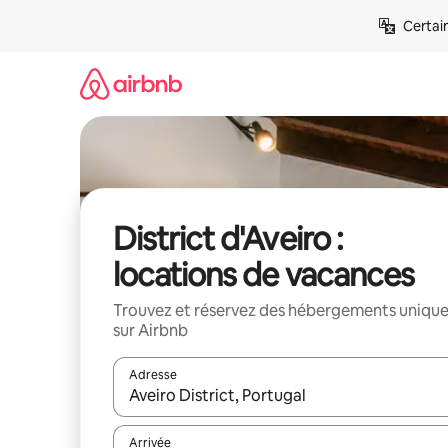
Aller
Certai
directement
au
contenu
District d'Aveiro :
locations de vacances
Trouvez et réservez des hébergements uniqu
sur Airbnb
Adresse
Lorsque les résultats s'affichent, utilisez les flèc
Arrivée