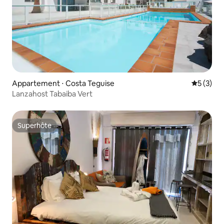
Appartement ⋅ Costa Teguise
Évaluatio
5 (3)
Lanzahost Tabaiba Vert
Superhôte
Superhôte