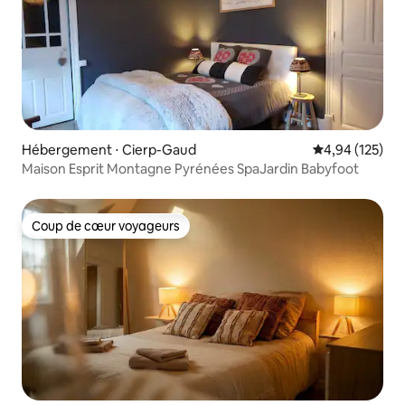
Hébergement ⋅ Cierp-Gaud
Évaluation moy
4,94 (125)
Maison Esprit Montagne Pyrénées SpaJardin Babyfoot
Coup de cœur voyageurs
Coup de cœur voyageurs