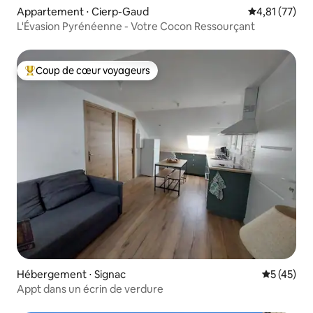
Appartement ⋅ Cierp-Gaud
Évaluation mo
4,81 (77)
L'Évasion Pyrénéenne - Votre Cocon Ressourçant
Coup de cœur voyageurs
Coups de cœur voyageurs les plus appréciés
Hébergement ⋅ Signac
Évaluation
5 (45)
Appt dans un écrin de verdure