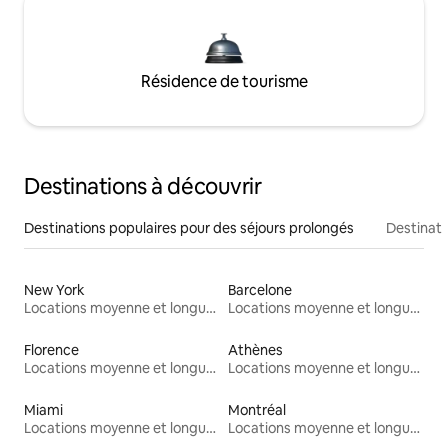
Résidence de tourisme
Destinations à découvrir
Destinations populaires pour des séjours prolongés
Destinati
New York
Barcelone
Locations moyenne et longue durée
Locations moyenne et longue durée
Florence
Athènes
Locations moyenne et longue durée
Locations moyenne et longue durée
Miami
Montréal
Locations moyenne et longue durée
Locations moyenne et longue durée